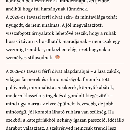
könnyen beilleszthetők a mindennapi szettjeidbe,
anélkül hogy túl harsánynak tűnnének.
A 2026-os tavaszi férfi divat szín- és mintavilága tehát
nyugodt, de nem unalmas. A jól megválasztott,
visszafogott árnyalatok lehetővé teszik, hogy a ruhák
hosszú távon is hordhatók maradjanak – nem csak egy
szezonig trendik –, miközben elég teret hagynak a
személyes stílusodnak.
A 2026-os tavaszi férfi divat alapdarabjai – a laza zakók,
világos farmerek és chino nadrágok, finom kötött
pulóverek, minimalista sneakerek, könnyű kabátok,
modern klasszikus ingek és átgondolt kiegészítők –
mind ugyanarra az elvre épülnek: kevesebb, de jobb
minőségű, jól kombinálható ruhára van szükség. Ha
ezekből a kategóriákból néhány igazán passzoló, időtálló
darabot választasz, a szekrényed nemcsak trendi lesz