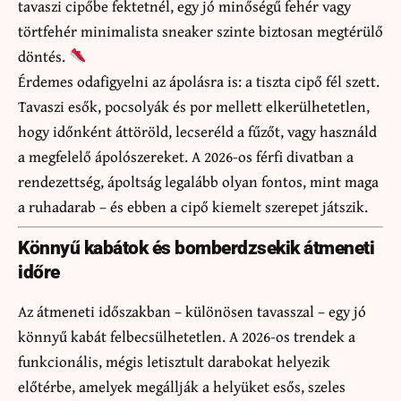
tavaszi cipőbe fektetnél, egy jó minőségű fehér vagy
törtfehér minimalista sneaker szinte biztosan megtérülő
döntés.
Érdemes odafigyelni az ápolásra is: a tiszta cipő fél szett.
Tavaszi esők, pocsolyák és por mellett elkerülhetetlen,
hogy időnként áttöröld, lecseréld a fűzőt, vagy használd
a megfelelő ápolószereket. A 2026-os férfi divatban a
rendezettség, ápoltság legalább olyan fontos, mint maga
a ruhadarab – és ebben a cipő kiemelt szerepet játszik.
Könnyű kabátok és bomberdzsekik átmeneti
időre
Az átmeneti időszakban – különösen tavasszal – egy jó
könnyű kabát felbecsülhetetlen. A 2026-os trendek a
funkcionális, mégis letisztult darabokat helyezik
előtérbe, amelyek megállják a helyüket esős, szeles