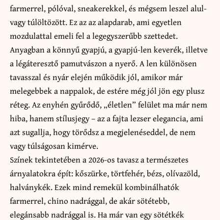
farmerrel, pólóval, sneakerekkel, és mégsem leszel alul-
vagy túlöltözött. Ez az az alapdarab, ami egyetlen
mozdulattal emeli fel a legegyszerűbb szettedet.
Anyagban a könnyű gyapjú, a gyapjú-len keverék, illetve
a légáteresztő pamutvászon a nyerő. A len különösen
tavasszal és nyár elején működik jól, amikor már
melegebbek a nappalok, de estére még jól jön egy plusz
réteg. Az enyhén gyűrődő, „életlen” felület ma már nem
hiba, hanem stílusjegy – az a fajta lezser elegancia, ami
azt sugallja, hogy törődsz a megjelenéseddel, de nem
vagy túlságosan kimérve.
Színek tekintetében a 2026-os tavasz a természetes
árnyalatokra épít: kőszürke, törtfehér, bézs, olívazöld,
halványkék. Ezek mind remekül kombinálhatók
farmerrel, chino nadrággal, de akár sötétebb,
elegánsabb nadrággal is. Ha már van egy sötétkék