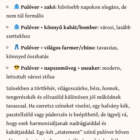
Pulóver + zakó
: hűvösebb napokon elegáns, de
nem túl formális
Pulóver + könnyű kabát/bomber
: városi, lazább
szettekhez
Pulóver + világos farmer/chino
: tavaszias,
könnyed összhatás
Pulóver + napszemüveg + sneaker
: modern,
letisztult városi stílus
Színekben a törtfehér, világosszürke, bézs, homok,
tengerészkék és olívazöld különösen jól működnek
tavasszal. Ha szeretsz színeket viselni, egy halvány kék,
pasztellzöld vagy púderszín is beépíthető, de ügyelj rá,
hogy ezek harmonizáljanak nadrágjaiddal és
kabátjaiddal. Egy-két „statement” színű pulóver bőven