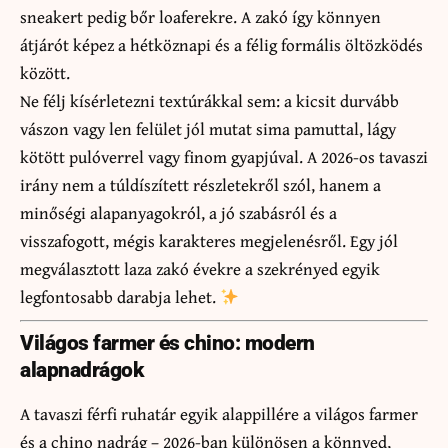
sneakert pedig bőr loaferekre. A zakó így könnyen
átjárót képez a hétköznapi és a félig formális öltözködés
között.
Ne félj kísérletezni textúrákkal sem: a kicsit durvább
vászon vagy len felület jól mutat sima pamuttal, lágy
kötött pulóverrel vagy finom gyapjúval. A 2026-os tavaszi
irány nem a túldíszített részletekről szól, hanem a
minőségi alapanyagokról, a jó szabásról és a
visszafogott, mégis karakteres megjelenésről. Egy jól
megválasztott laza zakó évekre a szekrényed egyik
legfontosabb darabja lehet.
Világos farmer és chino: modern
alapnadrágok
A tavaszi férfi ruhatár egyik alappillére a világos farmer
és a chino nadrág – 2026-ban különösen a könnyed,