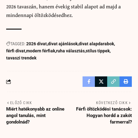
2026 tavaszán, hanem évekig stabil alapot ad majd a
mindennapi öltözködésedhez.
TAGGED:
2026 divat
divat ajánlások
divat alapdarabok
férfi divat
modern férfiak
ruha választás
stílus tippek
tavaszi trendek
ELŐZŐ CIKK
KÖVETKEZŐ CIKK
Miért hatékonyabb az online
Férfi öltözködési tanácsok:
angol tanulás, mint
Hogyan hordd a zakót
gondolnád?
farmerral?