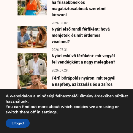
ha frissebbnek és
magabiztosabbnak szeretnél
látszani
2026.08.02.
Nyári első randi férfiként: hová
menjetek, és mit érdemes
viselned?
2026.07.31.
Nyári esküvő férfiként: mit vegyél
fel vendégként a nagy melegben?
2026.07.29.
Férfi bőrápolás nyáron: mit tegyél
a napfény, az izzadás és a zsíros
bőr ellen?
A weboldalon a minőségi felhasználói élmény érdekében sütiket
2026.07.27.
használunk.
Hogyan kezdeményezz
You can find out more about which cookies we are using or
természetesen egy nyári
switch them off in
settings
.
fesztiválon vagy strandon?
Elfogad
2026.07.25.
Kerttervezés lépésről lépésre: így