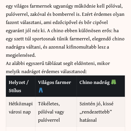
egy világos farmernek ugyanúgy működnie kell pólóval,
pulóverrel, zakóval és bomberrel is. Ezért érdemes olyan
fazont választani, ami edzőcipővel és bőr cipővel
egyaránt jól néz ki. A chino ebben különösen erős: ha
egy szett túl sportosnak tűnik farmerrel, elegendő chino
nadrágra váltani, és azonnal kifinomultabb lesz a
megjelenésed.
Az alábbi egyszerű táblázat segít eldönteni, mikor
melyik nadrágot érdemes választanod:
Helyzet /
Világos farmer
Chino nadrág
Stílus
Hétköznapi
Tökéletes,
Szintén jó, kissé
városi nap
pólóval vagy
„rendezettebb”
pulóverrel
hatással