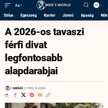
Aa
Stílus
Egészség
Karrier
Jármű
Apaság
Nők
A 2026-os tavaszi
férfi divat
legfontosabb
alapdarabjai
BY
ANDRÁS
21 PERC OLVASÁS