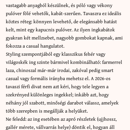
vastagabb anyagból készülnek, és póló vagy vékony
pulóver fölé vehetők, kabát-szerűen. Tavaszra ez ideális
köztes réteg: könnyen levehető, de elegánsabb hatást
kelt, mint egy kapucnis pulóver. Az ilyen ingkabátok
gyakran két mellzsebet, nagyobb gombokat kapnak, ami
fokozza a casual hangulatot.
Styling szempontjából egy klasszikus fehér vagy
világoskék ing szinte bármivel kombinálható: farmerrel
laza, chinoszal már-már irodai, zakóval pedig smart
casual vagy formális irányba mehetsz el. A 2026-os
tavaszi férfi divat nem azt kéri, hogy tele legyen a
szekrényed különleges ingekkel; inkább azt, hogy
néhány jól szabott, minőségi darabot válassz, amelyek
több szerepben is megállják a helyüket.
Ne feledd: az ing esetében az apró részletek (ujjhossz,
gallér mérete, vállvarrás helye) döntik el, hogyan áll