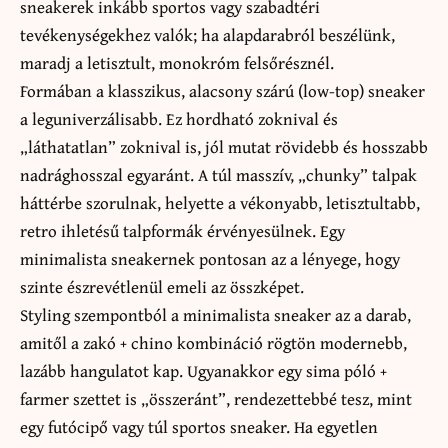
sneakerek inkább sportos vagy szabadtéri
tevékenységekhez valók; ha alapdarabról beszélünk,
maradj a letisztult, monokróm felsőrésznél.
Formában a klasszikus, alacsony szárú (low-top) sneaker
a leguniverzálisabb. Ez hordható zoknival és
„láthatatlan” zoknival is, jól mutat rövidebb és hosszabb
nadrághosszal egyaránt. A túl masszív, „chunky” talpak
háttérbe szorulnak, helyette a vékonyabb, letisztultabb,
retro ihletésű talpformák érvényesülnek. Egy
minimalista sneakernek pontosan az a lényege, hogy
szinte észrevétlenül emeli az összképet.
Styling szempontból a minimalista sneaker az a darab,
amitől a zakó + chino kombináció rögtön modernebb,
lazább hangulatot kap. Ugyanakkor egy sima póló +
farmer szettet is „összeránt”, rendezettebbé tesz, mint
egy futócipő vagy túl sportos sneaker. Ha egyetlen