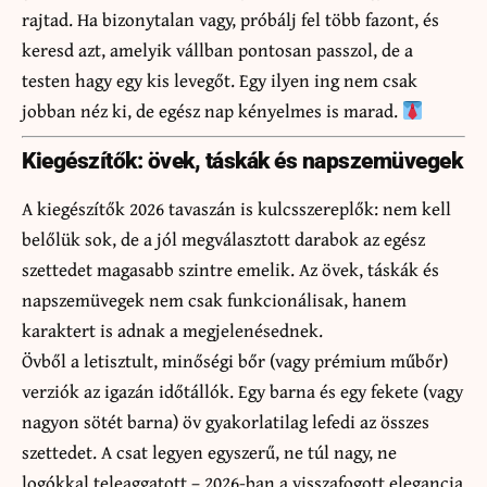
rajtad. Ha bizonytalan vagy, próbálj fel több fazont, és
keresd azt, amelyik vállban pontosan passzol, de a
testen hagy egy kis levegőt. Egy ilyen ing nem csak
jobban néz ki, de egész nap kényelmes is marad.
Kiegészítők: övek, táskák és napszemüvegek
A kiegészítők 2026 tavaszán is kulcsszereplők: nem kell
belőlük sok, de a jól megválasztott darabok az egész
szettedet magasabb szintre emelik. Az övek, táskák és
napszemüvegek nem csak funkcionálisak, hanem
karaktert is adnak a megjelenésednek.
Övből a letisztult, minőségi bőr (vagy prémium műbőr)
verziók az igazán időtállók. Egy barna és egy fekete (vagy
nagyon sötét barna) öv gyakorlatilag lefedi az összes
szettedet. A csat legyen egyszerű, ne túl nagy, ne
logókkal teleaggatott – 2026-ban a visszafogott elegancia