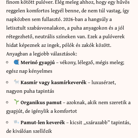
finom kötött pulóver. Elég meleg ahhoz, hogy egy hűvös
reggelen komfortos legyél benne, de nem túl vastag, így
napközben sem fullasztó. 2026-ban a hangsúly a
letisztult szabásvonalakon, a puha anyagokon és a jól
rétegezhető, neutrális színeken van. Ezek a pulóverek
hidat képeznek az ingek, pólók és zakók között.
Anyagban a legjobb választások:
Merinó gyapjú
– vékony, lélegző, mégis meleg;
egész nap kényelmes
Kasmír vagy kasmírkeverék
– luxusérzet,
nagyon puha tapintás
Organikus pamut
– azoknak, akik nem szeretik a
gyapjút, de igénylik a komfortot
Pamut-len keverék
– kicsit „szárazabb” tapintás,
de kiválóan szellőzik