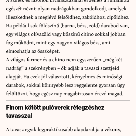
egészét nézni: olyan nadrágokban gondolkodj, amelyek
illeszkednek a meglévő felsőidhez, zakóidhoz, cipőidhez.
Ha például sok földszínű (barna, bézs, zöld) darabod van,
egy világos olívazöld vagy kőszínű chino sokkal jobban
fog működni, mint egy nagyon világos bézs, ami
elmoshatja az összképet.
A világos farmer és a chino nem egyszerűen „még két
nadrág” a szekrényben – ők adják a tavaszi szettjeid
alapját. Ha ezek jól választott, kényelmes és minőségi
darabok, sokkal könnyebb lesz reggelente gyorsan úgy
felöltözni, hogy egész nap magabiztosan érezd magad.
Finom kötött pulóverek rétegzéshez
tavasszal
A tavasz egyik legpraktikusabb alapdarabja a vékony,