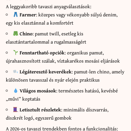
A leggyakoribb tavaszi anyagválasztások:
Farmer
: közepes vagy vékonyabb súlyú denim,
egy kis elasztánnal a komfortért
Chino
: pamut twill, esetleg kis
elasztántartalommal a rugalmasságért
Fenntartható opciók
: organikus pamut,
újrahasznosított szálak, víztakarékos mosási eljárások
Légáteresztő keverékek
: pamut-len chino, amely
különösen tavasszal és nyár elején praktikus
Világos mosások
: természetes hatású, kevésbé
„művi” koptatás
Letisztult részletek
: minimális díszvarrás,
diszkrét logó, egyszerű gombok
A 2026-os tavaszi trendekben fontos a funkcionalitás: