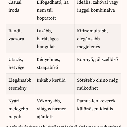
Casual
Elfogadható, ha
Ideális, zakóval vagy
iroda
nem túl
inggel kombinálva
koptatott
Randi,
Lazább,
Kifinomultabb,
vacsora
barátságos
elegánsabb
hangulat
megjelenés
Utazás,
Kényelmes,
Könnyű, jól szellőző
hétvége
strapabíró
Elegánsabb
Inkább kerüld
Sötétebb chino még
esemény
működhet
Nyári
Vékonyabb,
Pamut-len keverék
melegebb
világos farmer
különösen ideális
napok
ajánlott
A színek és fazonok kiválasztásánál érdemes a ruhatárad