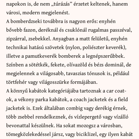
napokon is, de nem „túrázás” érzetet keltenek, hanem
városi, modern megjelenést.
A bomberdzseki továbbra is nagyon erős: enyhén
bővebb fazon, deréknál és csuklónál rugalmas passzéval,
zipzárral, zsebekkel. Anyagban a matt felületű, enyhén
technikai hatású szövetek (nylon, poliészter keverék),
illetve a pamutkeverék bomberek a legnépszerűbbek.
Színben a sötétkék, fekete, olívazöld és bézs dominál, de
megjelennek a világosabb, tavaszias tónusok is, például
törtfehér vagy világosszürke formájában.
A könnyű kabátok kategóriájába tartoznak a car coat-
ok, a vékony parka kabátok, a coach jacketek és a field
jacketek is. Ezek általában combig vagy derékig érnek,
több zsebbel rendelkeznek, és vízlepergető vagy vízálló
bevonattal készülnek. Ha sokat mozogsz a városban,
tömegközlekedéssel jársz, vagy biciklizel, egy ilyen kabát