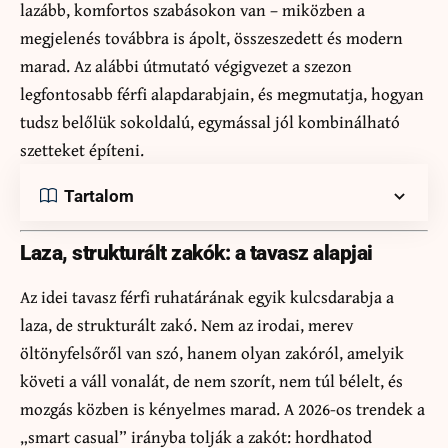
lazább, komfortos szabásokon van – miközben a
megjelenés továbbra is ápolt, összeszedett és modern
marad. Az alábbi útmutató végigvezet a szezon
legfontosabb férfi alapdarabjain, és megmutatja, hogyan
tudsz belőlük sokoldalú, egymással jól kombinálható
szetteket építeni.
Tartalom
Laza, strukturált zakók: a tavasz alapjai
Az idei tavasz férfi ruhatárának egyik kulcsdarabja a
laza, de strukturált zakó. Nem az irodai, merev
öltönyfelsőről van szó, hanem olyan zakóról, amelyik
követi a váll vonalát, de nem szorít, nem túl bélelt, és
mozgás közben is kényelmes marad. A 2026-os trendek a
„smart casual” irányba tolják a zakót: hordhatod