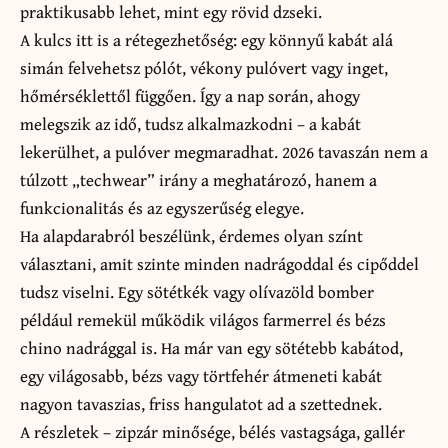
praktikusabb lehet, mint egy rövid dzseki.
A kulcs itt is a rétegezhetőség: egy könnyű kabát alá
simán felvehetsz pólót, vékony pulóvert vagy inget,
hőmérséklettől függően. Így a nap során, ahogy
melegszik az idő, tudsz alkalmazkodni – a kabát
lekerülhet, a pulóver megmaradhat. 2026 tavaszán nem a
túlzott „techwear” irány a meghatározó, hanem a
funkcionalitás és az egyszerűség elegye.
Ha alapdarabról beszélünk, érdemes olyan színt
választani, amit szinte minden nadrágoddal és cipőddel
tudsz viselni. Egy sötétkék vagy olívazöld bomber
például remekül működik világos farmerrel és bézs
chino nadrággal is. Ha már van egy sötétebb kabátod,
egy világosabb, bézs vagy törtfehér átmeneti kabát
nagyon tavaszias, friss hangulatot ad a szettednek.
A részletek – zipzár minősége, bélés vastagsága, gallér