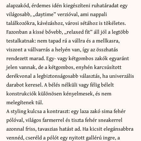
alapzakód, érdemes idén kiegészíteni ruhatáradat egy
világosabb, „daytime” verzióval, ami nappali
találkozókra, kávézáshoz, városi sétához is tökéletes.
Fazonban a kissé bővebb, „relaxed fit” áll jól a legtöbb
testalkatnak: nem tapad rá a vállra és a mellkasra,
viszont a vállvarrás a helyén van, így az összhatás
rendezett marad. Egy- vagy kétgombos zakók egyaránt
jelen vannak, de a kétgombos, enyhén karcsúsított
derékvonal a legbiztonságosabb választás, ha univerzális
darabot keresel. A bélés nélküli vagy félig bélelt
konstrukciók különösen kényelmesek, és nem
melegítenek túl.
A styling kulcsa a kontraszt: egy laza zakó sima fehér
pólóval, világos farmerrel és tiszta fehér sneakerrel
azonnal friss, tavaszias hatást ad. Ha kicsit elegánsabbra
vennéd, cseréld a pólót egy nyitott gallérú ingre, a