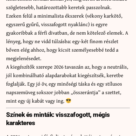
szögletesebb, határozottabb keretek passzolnak.
Ezeken felül a minimalista ékszerek (vékony karkötő,
egyszerű gyűrű, visszafogott nyaklánc) is egyre
gyakoribbak a férfi divatban, de nem kötelező elemek. A
lényeg, hogy ne vidd túlzásba: egy-két finom részlet
bőven elég ahhoz, hogy kicsit személyesebbé tedd a
megjelenésedet.
A kiegészítők szerepe 2026 tavaszán az, hogy a neutrális,
jól kombinálható alapdarabokat kiegészítsék, keretbe
foglalják. Egy jó öv, egy minőségi táska és egy stílusos
napszemüveg sokszor jobban „összerántja” a szettet,
mint egy új kabát vagy ing.
Színek és minták: visszafogott, mégis
karakteres