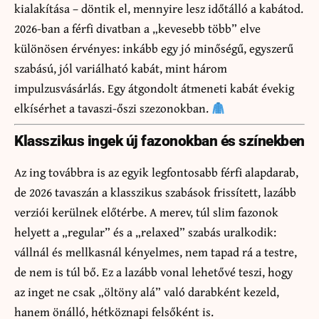
kialakítása – döntik el, mennyire lesz időtálló a kabátod.
2026-ban a férfi divatban a „kevesebb több” elve
különösen érvényes: inkább egy jó minőségű, egyszerű
szabású, jól variálható kabát, mint három
impulzusvásárlás. Egy átgondolt átmeneti kabát évekig
elkísérhet a tavaszi-őszi szezonokban.
Klasszikus ingek új fazonokban és színekben
Az ing továbbra is az egyik legfontosabb férfi alapdarab,
de 2026 tavaszán a klasszikus szabások frissített, lazább
verziói kerülnek előtérbe. A merev, túl slim fazonok
helyett a „regular” és a „relaxed” szabás uralkodik:
vállnál és mellkasnál kényelmes, nem tapad rá a testre,
de nem is túl bő. Ez a lazább vonal lehetővé teszi, hogy
az inget ne csak „öltöny alá” való darabként kezeld,
hanem önálló, hétköznapi felsőként is.