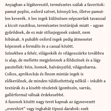
Anyagban a légáteresztő, természetes szálak a favoritok:
pamut poplin, oxford szövet, könnyű len, illetve pamut-
len keverék. A len ingek különösen népszerűek tavasszal
a kicsit rusztikus, természetes textúrájuk miatt – ugyan
gyűrődnek, de ez már stílusjegynek számít, nem
hibának. A puhább oxford ingek pedig átmenetet
képeznek a formális és a casual között.
Színekben a fehér, világoskék és világosszürke továbbra
is alap, de mellette megjelennek a földszínek és a lágy
pasztellek: bézs, homok, halványzöld, világosbarna.
Csíkos, aprókockás és finom mintás ingek is
előkerülnek, de minden túldíszítettség nélkül – inkább a
textúrák és a kisebb részletek (gombszín, varrás,
gallérforma) válnak érdekesebbé.
A fazonok között nagy teret kapnak az úgynevezett
„overshirt” vagy ingkabát típusú darabok: ezek