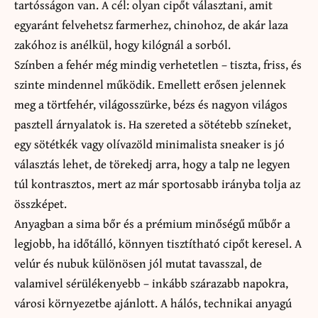
tartósságon van. A cél: olyan cipőt választani, amit
egyaránt felvehetsz farmerhez, chinohoz, de akár laza
zakóhoz is anélkül, hogy kilógnál a sorból.
Színben a fehér még mindig verhetetlen – tiszta, friss, és
szinte mindennel működik. Emellett erősen jelennek
meg a törtfehér, világosszürke, bézs és nagyon világos
pasztell árnyalatok is. Ha szereted a sötétebb színeket,
egy sötétkék vagy olívazöld minimalista sneaker is jó
választás lehet, de törekedj arra, hogy a talp ne legyen
túl kontrasztos, mert az már sportosabb irányba tolja az
összképet.
Anyagban a sima bőr és a prémium minőségű műbőr a
legjobb, ha időtálló, könnyen tisztítható cipőt keresel. A
velúr és nubuk különösen jól mutat tavasszal, de
valamivel sérülékenyebb – inkább szárazabb napokra,
városi környezetbe ajánlott. A hálós, technikai anyagú