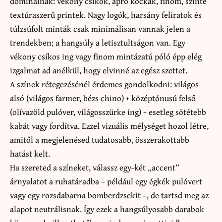
dominálnak: vékony csíkok, apró kockák, finom, szinte
textúraszerű printek. Nagy logók, harsány feliratok és
túlzsúfolt minták csak minimálisan vannak jelen a
trendekben; a hangsúly a letisztultságon van. Egy
vékony csíkos ing vagy finom mintázatú póló épp elég
izgalmat ad anélkül, hogy elvinné az egész szettet.
A színek rétegezésénél érdemes gondolkodni: világos
alsó (világos farmer, bézs chino) + középtónusú felső
(olívazöld pulóver, világosszürke ing) + esetleg sötétebb
kabát vagy fordítva. Ezzel vizuális mélységet hozol létre,
amitől a megjelenésed tudatosabb, összerakottabb
hatást kelt.
Ha szereted a színeket, válassz egy-két „accent”
árnyalatot a ruhatáradba – például egy égkék pulóvert
vagy egy rozsdabarna bomberdzsekit –, de tartsd meg az
alapot neutrálisnak. Így ezek a hangsúlyosabb darabok