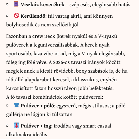
Viszkóz keverékek
– szép esés, elegánsabb hatás
Kerülendő
: túl vastag akril, ami könnyen
bolyhosodik és nem szellőzik jól
Fazonban a crew neck (kerek nyakú) és a V-nyakú
pulóverek a leguniverzálisabbak. A kerek nyak
sportosabb, laza vibe-ot ad, míg a V-nyak elegánsabb,
főleg ing fölé véve. A 2026-os tavaszi irányok között
megjelennek a kicsit rövidebb, boxy szabások is, de ha
időtálló alapdarabot keresel, a klasszikus, enyhén
karcsúsított fazon hosszú távon jobb befektetés.
A fő tavaszi kombinációk kötött pulóverrel:
Pulóver + póló
: egyszerű, mégis stílusos; a póló
gallérja ne lógjon ki túlzottan
Pulóver + ing
: irodába vagy smart casual
alkalmakra ideális