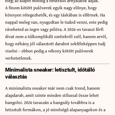
elég; az alapot mindig a neutrális árnyalatok adják.
A finom kötött pulóverek egyik nagy előnye, hogy
könnyen rétegezhetők, és egy táskában is elférnek. Ha
nappal meleg van, nyugodtan le tudod venni, este pedig
ráveheted az ingre vagy pólóra. A 2026-os tavaszi férfi
divat nem a túlkomplikált szettekről szól, hanem arról,
hogy néhány jól választott darabot sokféleképpen tudj
viselni – ebben pedig a vékony kötött pulóverek
verhetetlenek.
Minimalista sneaker: letisztult, időtálló
választás
A minimalista sneaker már nem csak trend, hanem
alapdarab, amit szinte minden stílussal össze lehet
hangolni. 2026 tavaszán a hangsúly továbbra is a
letisztult formákon, a jó minőségű alapanyagokon és a