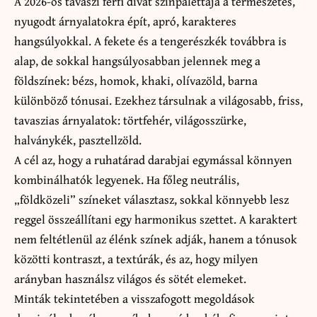
A 2026-os tavaszi férfi divat színpalettája a természetes,
nyugodt árnyalatokra épít, apró, karakteres
hangsúlyokkal. A fekete és a tengerészkék továbbra is
alap, de sokkal hangsúlyosabban jelennek meg a
földszínek: bézs, homok, khaki, olívazöld, barna
különböző tónusai. Ezekhez társulnak a világosabb, friss,
tavaszias árnyalatok: törtfehér, világosszürke,
halványkék, pasztellzöld.
A cél az, hogy a ruhatárad darabjai egymással könnyen
kombinálhatók legyenek. Ha főleg neutrális,
„földközeli” színeket választasz, sokkal könnyebb lesz
reggel összeállítani egy harmonikus szettet. A karaktert
nem feltétlenül az élénk színek adják, hanem a tónusok
közötti kontraszt, a textúrák, és az, hogy milyen
arányban használsz világos és sötét elemeket.
Minták tekintetében a visszafogott megoldások