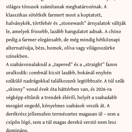
világos tónusok számítanak meghatározónak. A
klasszikus sötétkék farmert most a koptatott,
halványkék, törtfehér és „stonewash” árnyalatok váltják
le, amelyek frissebb, lazább hangulatot adnak. A chino
pedig a farmer elegánsabb, de még mindig hétköznapi
alternatívája, bézs, homok, olíva vagy világosszürke
színekben.
A szabásvonalaknál a „tapered” és a „straight” fazon
uralkodik: combnál kicsit lazább, bokánál enyhén
szűkülő nadrágokkal találkozunk legtöbbször. A túl szűk
„skinny” vonal évek óta háttérben van, és 2026-ra
végképp eltűnik a trendek éléről, helyét a szabadabb
mozgást engedő, kényelmes szabások veszik át. A
derékrész jellemzően természetes magasan ül – sem a
csípőn lógó, sem a túl magas derekú verzió nem lesz
domináns.