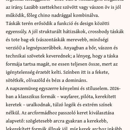
az irány. Lazább szettekhez szövött vagy vászon öv is jól
működik, főleg chino nadrággal kombinálva.
Táskák terén erősödik a funkció és design közötti
egyensúly. A jól strukturált hátizsákok, crossbody táskák
és tote bag-ek (vászontáskák merevebb, minőségi
verziói) a legnépszerűbbek. Anyagban a bőr, vászon és
technikai szövetek keverednek; a lényeg, hogy a táska
formája tartsa magát, ne essen teljesen össze, mert az
igénytelenség érzetét kelti. Színben itt is a fekete,
sötétkék, olívazöld és bézs a domináns.
A napszemüveg egyszerre kényelmi és stíluselem. 2026-
ban a klasszikus formák – wayfarer, pilóta, kerekített
keretek – uralkodnak, túlzó logók és extrém színek
nélkül. Az arcformádhoz passzoló keret kiválasztása
alapvető: szögletesebb arcra gyakran a kerekebb,
lekerekített formák állnak jól, míg kerek archoz inkább