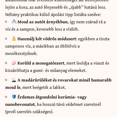
lejön a kosz, az autó fényesebb és „újabb” hatású lesz.
Néhány praktikus külső ápolási tipp listába szedve:
Mosd az autót árnyékban
, így nem szárad rá a
víz és a sampon, kevesebb lesz a vízfolt.
Használj két vödrös módszert
: egyikben a tiszta
samponos víz, a másikban az öblítővíz a
mosókesztyűnek.
Kerüld a mosogatószert
, mert leoldja a viaszt és
kiszáríthatja a gumi- és műanyag elemeket.
A madárürüléket és rovarokat minél hamarabb
mosd le
, mert beégetik a lakkot.
Érdemes átgondolni kerámia- vagy
nanobevonatot
, ha hosszú távú védelmet szeretnél
(profi szerelés szükséges).