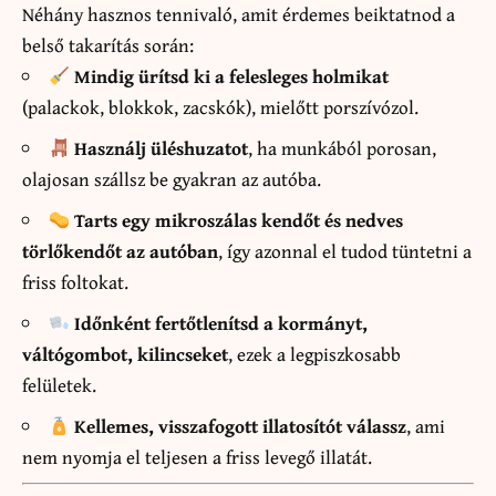
Néhány hasznos tennivaló, amit érdemes beiktatnod a
belső takarítás során:
Mindig ürítsd ki a felesleges holmikat
(palackok, blokkok, zacskók), mielőtt porszívózol.
Használj üléshuzatot
, ha munkából porosan,
olajosan szállsz be gyakran az autóba.
Tarts egy mikroszálas kendőt és nedves
törlőkendőt az autóban
, így azonnal el tudod tüntetni a
friss foltokat.
Időnként fertőtlenítsd a kormányt,
váltógombot, kilincseket
, ezek a legpiszkosabb
felületek.
Kellemes, visszafogott illatosítót válassz
, ami
nem nyomja el teljesen a friss levegő illatát.