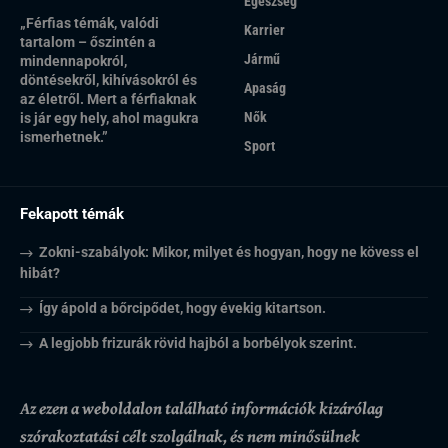
Egészség
„Férfias témák, valódi
Karrier
tartalom – őszintén a
Jármű
mindennapokról,
döntésekről, kihívásokról és
Apaság
az életről. Mert a férfiaknak
Nők
is jár egy hely, ahol magukra
ismerhetnek.”
Sport
Fekapott témák
Zokni-szabályok: Mikor, milyet és hogyan, hogy ne kövess el
hibát?
Így ápold a bőrcipődet, hogy évekig kitartson.
A legjobb frizurák rövid hajból a borbélyok szerint.
Az ezen a weboldalon található információk kizárólag
szórakoztatási célt szolgálnak, és nem minősülnek