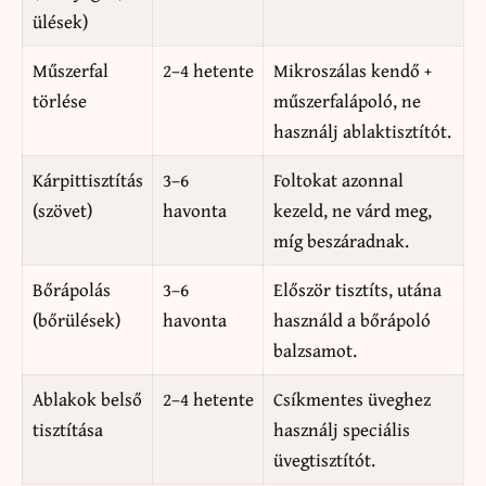
ülések)
Műszerfal
2–4 hetente
Mikroszálas kendő +
törlése
műszerfalápoló, ne
használj ablaktisztítót.
Kárpittisztítás
3–6
Foltokat azonnal
(szövet)
havonta
kezeld, ne várd meg,
míg beszáradnak.
Bőrápolás
3–6
Először tisztíts, utána
(bőrülések)
havonta
használd a bőrápoló
balzsamot.
Ablakok belső
2–4 hetente
Csíkmentes üveghez
tisztítása
használj speciális
üvegtisztítót.