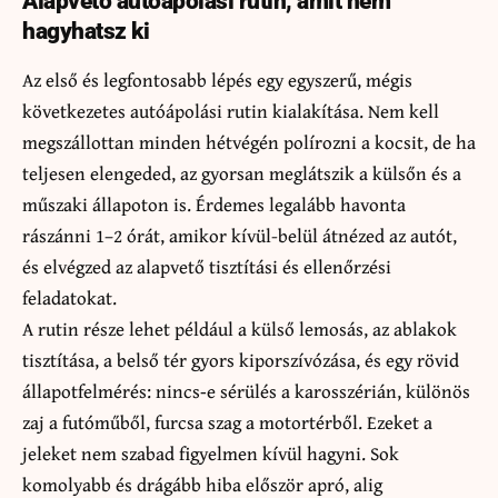
Alapvető autóápolási rutin, amit nem
hagyhatsz ki
Az első és legfontosabb lépés egy egyszerű, mégis
következetes autóápolási rutin kialakítása. Nem kell
megszállottan minden hétvégén polírozni a kocsit, de ha
teljesen elengeded, az gyorsan meglátszik a külsőn és a
műszaki állapoton is. Érdemes legalább havonta
rászánni 1–2 órát, amikor kívül-belül átnézed az autót,
és elvégzed az alapvető tisztítási és ellenőrzési
feladatokat.
A rutin része lehet például a külső lemosás, az ablakok
tisztítása, a belső tér gyors kiporszívózása, és egy rövid
állapotfelmérés: nincs‑e sérülés a karosszérián, különös
zaj a futóműből, furcsa szag a motortérből. Ezeket a
jeleket nem szabad figyelmen kívül hagyni. Sok
komolyabb és drágább hiba először apró, alig