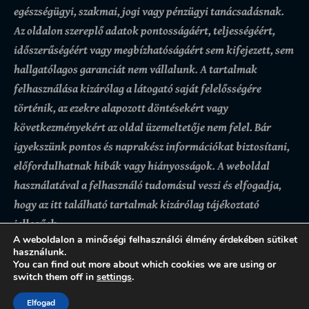
egészségügyi, szakmai, jogi vagy pénzügyi tanácsadásnak.
Az oldalon szereplő adatok pontosságáért, teljességéért,
időszerűségéért vagy megbízhatóságáért sem kifejezett, sem
hallgatólagos garanciát nem vállalunk.
A tartalmak
felhasználása kizárólag a látogató saját felelősségére
történik, az ezekre alapozott döntésekért vagy
következményekért az oldal üzemeltetője nem felel. Bár
igyekszünk pontos és naprakész információkat biztosítani,
előfordulhatnak hibák vagy hiányosságok.
A weboldal
használatával a felhasználó tudomásul veszi és elfogadja,
hogy az itt található tartalmak kizárólag tájékoztató
jellegűek.
A weboldalon a minőségi felhasználói élmény érdekében sütiket
használunk.
You can find out more about which cookies we are using or
switch them off in
settings
.
Adatkezelési tájékoztató
Felhasználási feltételek
Kapcsolat
Elfogad
Copyright © 2025 Férfiak világa