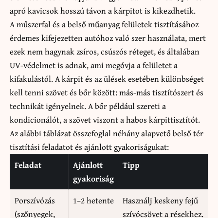
apró kavicsok hosszú távon a kárpitot is kikezdhetik.
A műszerfal és a belső műanyag felületek tisztításához
érdemes kifejezetten autóhoz való szer használata, mert
ezek nem hagynak zsíros, csúszós réteget, és általában
UV-védelmet is adnak, ami megóvja a felületet a
kifakulástól. A kárpit és az ülések esetében különbséget
kell tenni szövet és bőr között: más-más tisztítószert és
technikát igényelnek. A bőr például szereti a
kondicionálót, a szövet viszont a habos kárpittisztítót.
Az alábbi táblázat összefoglal néhány alapvető belső tér
tisztítási feladatot és ajánlott gyakoriságukat:
Feladat
Ajánlott
Tipp
gyakoriság
Porszívózás
1–2 hetente
Használj keskeny fejű
(szőnyegek,
szívócsövet a résekhez.