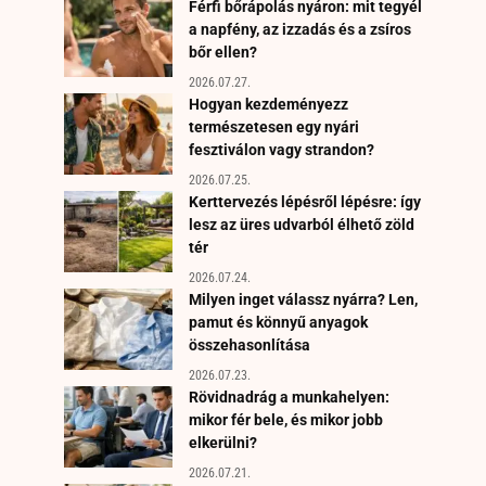
Férfi bőrápolás nyáron: mit tegyél
a napfény, az izzadás és a zsíros
bőr ellen?
2026.07.27.
Hogyan kezdeményezz
természetesen egy nyári
fesztiválon vagy strandon?
2026.07.25.
Kerttervezés lépésről lépésre: így
lesz az üres udvarból élhető zöld
tér
2026.07.24.
Milyen inget válassz nyárra? Len,
pamut és könnyű anyagok
összehasonlítása
2026.07.23.
Rövidnadrág a munkahelyen:
mikor fér bele, és mikor jobb
elkerülni?
2026.07.21.