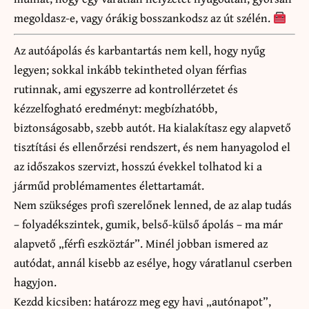
megoldasz-e, vagy órákig bosszankodsz az út szélén.
Az autóápolás és karbantartás nem kell, hogy nyűg
legyen; sokkal inkább tekintheted olyan férfias
rutinnak, ami egyszerre ad kontrollérzetet és
kézzelfogható eredményt: megbízhatóbb,
biztonságosabb, szebb autót. Ha kialakítasz egy alapvető
tisztítási és ellenőrzési rendszert, és nem hanyagolod el
az időszakos szervizt, hosszú évekkel tolhatod ki a
járműd problémamentes élettartamát.
Nem szükséges profi szerelőnek lenned, de az alap tudás
– folyadékszintek, gumik, belső-külső ápolás – ma már
alapvető „férfi eszköztár”. Minél jobban ismered az
autódat, annál kisebb az esélye, hogy váratlanul cserben
hagyjon.
Kezdd kicsiben: határozz meg egy havi „autónapot”,