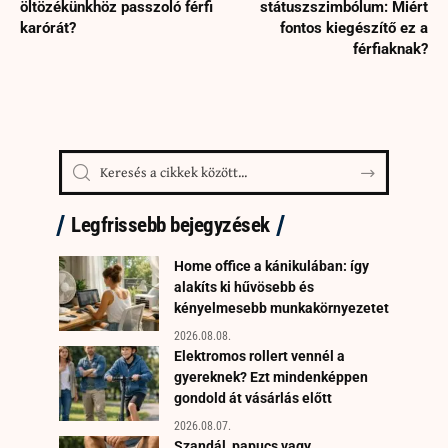
öltözékünkhöz passzoló férfi
státuszszimbólum: Miért
karórát?
fontos kiegészítő ez a
férfiaknak?
Legfrissebb bejegyzések
Home office a kánikulában: így
alakíts ki hűvösebb és
kényelmesebb munkakörnyezetet
2026.08.08.
Elektromos rollert vennél a
gyereknek? Ezt mindenképpen
gondold át vásárlás előtt
2026.08.07.
Szandál, papucs vagy