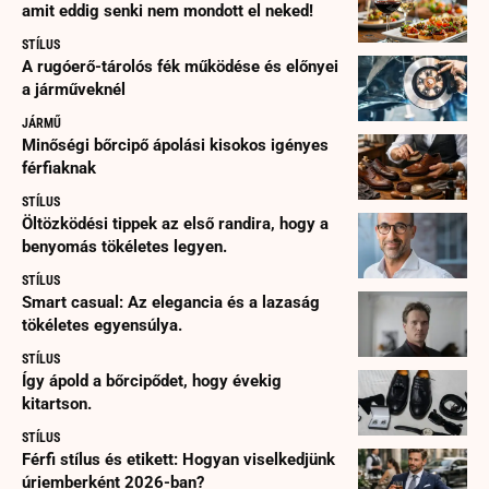
amit eddig senki nem mondott el neked!
STÍLUS
A rugóerő-tárolós fék működése és előnyei
a járműveknél
JÁRMŰ
Minőségi bőrcipő ápolási kisokos igényes
férfiaknak
STÍLUS
Öltözködési tippek az első randira, hogy a
benyomás tökéletes legyen.
STÍLUS
Smart casual: Az elegancia és a lazaság
tökéletes egyensúlya.
STÍLUS
Így ápold a bőrcipődet, hogy évekig
kitartson.
STÍLUS
Férfi stílus és etikett: Hogyan viselkedjünk
úriemberként 2026-ban?