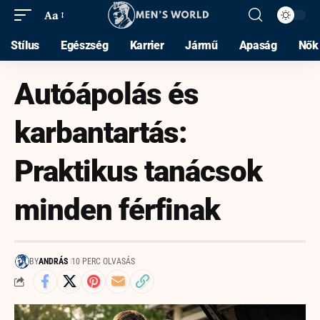
Aa
Stílus
Egészség
Karrier
Jármű
Apaság
Nők
Autóápolás és
karbantartás:
Praktikus tanácsok
minden férfinak
BY
ANDRÁS
10 PERC OLVASÁS