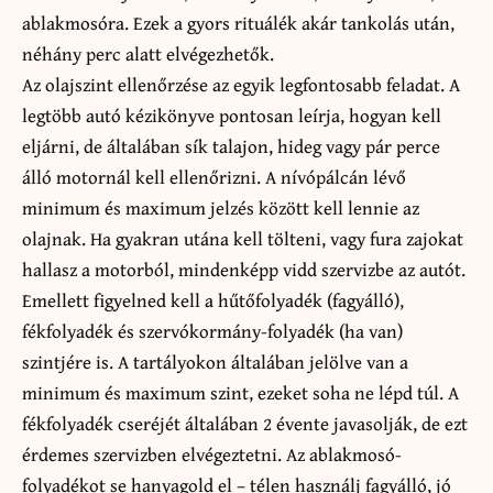
ablakmosóra. Ezek a gyors rituálék akár tankolás után,
néhány perc alatt elvégezhetők.
Az olajszint ellenőrzése az egyik legfontosabb feladat. A
legtöbb autó kézikönyve pontosan leírja, hogyan kell
eljárni, de általában sík talajon, hideg vagy pár perce
álló motornál kell ellenőrizni. A nívópálcán lévő
minimum és maximum jelzés között kell lennie az
olajnak. Ha gyakran utána kell tölteni, vagy fura zajokat
hallasz a motorból, mindenképp vidd szervizbe az autót.
Emellett figyelned kell a hűtőfolyadék (fagyálló),
fékfolyadék és szervókormány-folyadék (ha van)
szintjére is. A tartályokon általában jelölve van a
minimum és maximum szint, ezeket soha ne lépd túl. A
fékfolyadék cseréjét általában 2 évente javasolják, de ezt
érdemes szervizben elvégeztetni. Az ablakmosó-
folyadékot se hanyagold el – télen használj fagyálló, jó