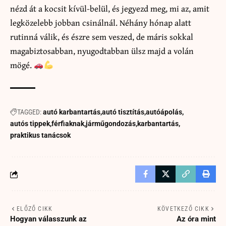
nézd át a kocsit kívül-belül, és jegyezd meg, mi az, amit
legközelebb jobban csinálnál. Néhány hónap alatt
rutinná válik, és észre sem veszed, de máris sokkal
magabiztosabban, nyugodtabban ülsz majd a volán
mögé.
TAGGED:
autó karbantartás
autó tisztítás
autóápolás
autós tippek
férfiaknak
járműgondozás
karbantartás
praktikus tanácsok
ELŐZŐ CIKK
KÖVETKEZŐ CIKK
Hogyan válasszunk az
Az óra mint