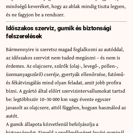
minőségű keveréket, hogy az ablak mindig tiszta legyen,
és ne fagyjon be a rendszer.
Időszakos szerviz, gumik és biztonsági
felszerelések
Bármennyire is szeretsz magad foglalkozni az autóddal,
az időszakos szervizt nem tudod megúszni – és nem is
érdemes. Az olajcsere, szűrők (olaj-, levegő-, pollen-,
üzemanyagszűrő) cseréje, gyertyák ellenőrzése, futómű-
és fékátvizsgálás mind olyan feladat, amit jobb profira
bízni. A gyártó által előírt szervizintervallumokat tartsd
be: legtöbbször 10–30 000 km vagy évente egyszer
javasolt az olajcsere, attól függően, hogyan használod az
autót.
A gumik állapota közvetlenül befolyásolja a
biztonságodat. Figyeld a profilmélységet (nyári guminál