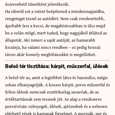
észrevehető tünetként jelentkezik.
Ha sikerül ezt a rutint beépítened a mindennapjaidba,
rengeteget teszel az autódért. Nem csak rendezettebb,
ápoltabb lesz a kocsi, de magabiztosabban is ülsz majd
be a volán mögé, mert tudod, hogy nagyjából átlátod az
állapotát. Aki ismeri a saját autóját, az hamarabb
kiszúrja, ha valami nincs rendben – ez pedig hosszú
távon akár komoly meghibásodást is megelőzhet.
Belső tér tisztítása: kárpit, műszerfal, ülések
A belső tér az, amit a legtöbbet látsz és használsz, mégis
sokan elhanyagolják. A koszos kárpit, poros műszerfal és
foltos ülések nemcsak esztétikailag zavaróak, de az
értéktartásnak sem tesznek jót. Az alap a rendszeres
porszívózás: szőnyegek, ülések, ajtózsebek és a nehezen
elérhető rések is kapjanak figyelmet. A morzsák, por és