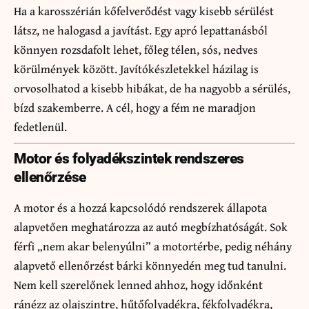
Ha a karosszérián kőfelverődést vagy kisebb sérülést
látsz, ne halogasd a javítást. Egy apró lepattanásból
könnyen rozsdafolt lehet, főleg télen, sós, nedves
körülmények között. Javítókészletekkel házilag is
orvosolhatod a kisebb hibákat, de ha nagyobb a sérülés,
bízd szakemberre. A cél, hogy a fém ne maradjon
fedetlenül.
Motor és folyadékszintek rendszeres
ellenőrzése
A motor és a hozzá kapcsolódó rendszerek állapota
alapvetően meghatározza az autó megbízhatóságát. Sok
férfi „nem akar belenyúlni” a motortérbe, pedig néhány
alapvető ellenőrzést bárki könnyedén meg tud tanulni.
Nem kell szerelőnek lenned ahhoz, hogy időnként
ránézz az olajszintre, hűtőfolyadékra, fékfolyadékra,