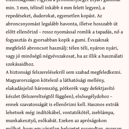
min. 3 mm, télinél inkább 4 mm felett legyen), a
repedéseket, dudorokat, egyenetlen kopást. Az
abroncsnyomást legalább havonta, illetve hosszabb út
előtt ellenőrizd – rossz nyomással romlik a tapadás, nő a
fogyasztás és gyorsabban kopik a gumi. Évszaknak
megfelelő abroncsot használj: télen téli, nyáron nyári,
vagy jó minőségű négyévszakosat, ha az illik a használati
szokásaidhoz.
A biztonsági felszerelésekről sem szabad megfeledkezni.
Magyarországon kötelező a láthatósági mellény,
elakadásjelző háromszög, pótkerék vagy defektjavító
készlet (felszereltségtől függően), elsősegélydoboz –
ennek szavatosságát is ellenőrizni kell. Hasznos extrák
lehetnek még: indítókábel, vontatókötél, zseblámpa,
munkakesztyű, esőkabát. Ezeken az apróságokon
múlhat, hogy egy váratlan helyzetet nyugodtan, gyorsan