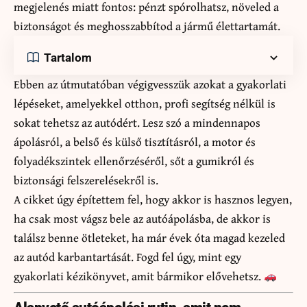
megjelenés miatt fontos: pénzt spórolhatsz, növeled a
biztonságot és meghosszabbítod a jármű élettartamát.
Tartalom
Ebben az útmutatóban végigvesszük azokat a gyakorlati
lépéseket, amelyekkel otthon, profi segítség nélkül is
sokat tehetsz az autódért. Lesz szó a mindennapos
ápolásról, a belső és külső tisztításról, a motor és
folyadékszintek ellenőrzéséről, sőt a gumikról és
biztonsági felszerelésekről is.
A cikket úgy építettem fel, hogy akkor is hasznos legyen,
ha csak most vágsz bele az autóápolásba, de akkor is
találsz benne ötleteket, ha már évek óta magad kezeled
az autód karbantartását. Fogd fel úgy, mint egy
gyakorlati kézikönyvet, amit bármikor elővehetsz.