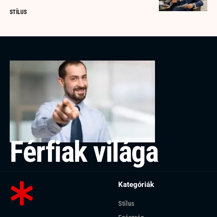
STÍLUS
Férfiak világa
Kategóriák
Stílus