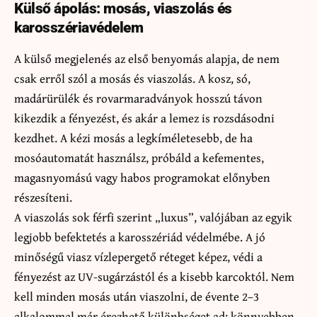
Külső ápolás: mosás, viaszolás és
karosszériavédelem
A külső megjelenés az első benyomás alapja, de nem
csak erről szól a mosás és viaszolás. A kosz, só,
madárürülék és rovarmaradványok hosszú távon
kikezdik a fényezést, és akár a lemez is rozsdásodni
kezdhet. A kézi mosás a legkíméletesebb, de ha
mosóautomatát használsz, próbáld a kefementes,
magasnyomású vagy habos programokat előnyben
részesíteni.
A viaszolás sok férfi szerint „luxus”, valójában az egyik
legjobb befektetés a karosszériád védelmébe. A jó
minőségű viasz vízlepergető réteget képez, védi a
fényezést az UV-sugárzástól és a kisebb karcoktól. Nem
kell minden mosás után viaszolni, de évente 2–3
alkalommal már érezhető különbséget ad: könnyebben