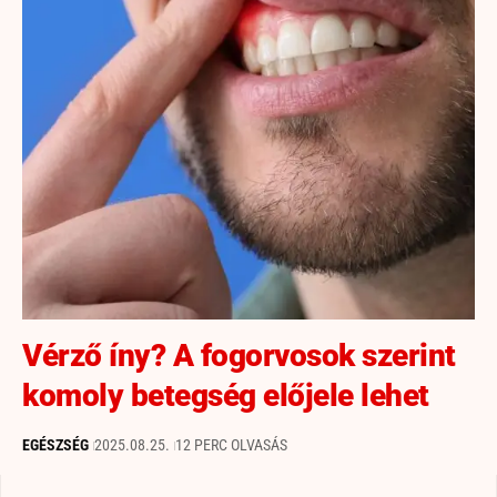
Vérző íny? A fogorvosok szerint
komoly betegség előjele lehet
EGÉSZSÉG
2025.08.25.
12 PERC OLVASÁS