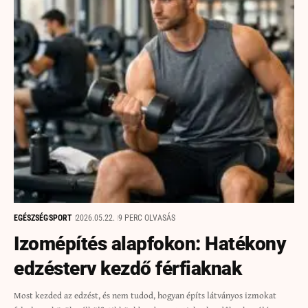
EGÉSZSÉG
SPORT
2026.05.22.
9 PERC OLVASÁS
Izomépítés alapfokon: Hatékony
edzésterv kezdő férfiaknak
Most kezded az edzést, és nem tudod, hogyan építs látványos izmokat