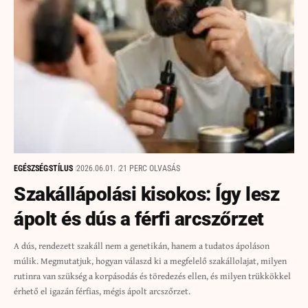
EGÉSZSÉG
STÍLUS
2026.06.01.
21 PERC OLVASÁS
Szakállápolási kisokos: Így lesz
ápolt és dús a férfi arcszőrzet
A dús, rendezett szakáll nem a genetikán, hanem a tudatos ápoláson
múlik. Megmutatjuk, hogyan válaszd ki a megfelelő szakállolajat, milyen
rutinra van szükség a korpásodás és töredezés ellen, és milyen trükkökkel
érhető el igazán férfias, mégis ápolt arcszőrzet.