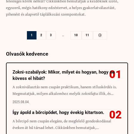
felesleges körök nélkül? Cikkünkben bemutatjuk a kezdőknek szóló,
egyszerű, mégis hatékony edzéstervet, a helyes gyakorlatválasztást,
pihenést és alapvető táplálkozási szempontokat.
1
2
3
…
10
11
Olvasók kedvence
Zokni-szabályok: Mikor, milyet és hogyan, hogy ne
kövess el hibát?
A zokniválasztás nem csupán praktikum, hanem stíluskérdés is.
Megmutatjuk, milyen alkalomhoz melyik zoknifajta illik, és…
2025.08.04.
Így ápold a bőrcipődet, hogy évekig kitartson.
A bőrcipő nem csupán elegáns, de megfelelő gondoskodással
éveken át hű társad lehet. Cikkünkben bemutatjuk,…