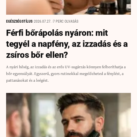
EGÉSZSÉG
STÍLUS
2026.07.27.
7 PERC OLVASÁS
Férfi bőrápolás nyáron: mit
tegyél a napfény, az izzadás és a
zsíros bőr ellen?
A nyári hőség, az izzadás és az erős UV-sugárzás könnyen felboríthatja a
bőr egyensúlyát. Egyszerű, gyors rutinokkal megelőzheted a fénylést, a
pattanásokat és a leégést.