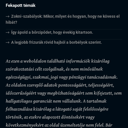
Fekapott témák
Zokni-szabályok: Mikor, milyet és hogyan, hogy ne kövess el
hibát?
Így ápold a bőrcipődet, hogy évekig kitartson.
A legjobb frizurák rövid hajból a borbélyok szerint.
Az ezen a weboldalon található információk kizárólag
szórakoztatási célt szolgálnak, és nem minősülnek
egészségügyi, szakmai, jogi vagy pénzügyi tanácsadásnak.
Az oldalon szereplő adatok pontosságáért, teljességéért,
időszerűségéért vagy megbízhatóságáért sem kifejezett, sem
hallgatólagos garanciát nem vállalunk.
A tartalmak
felhasználása kizárólag a látogató saját felelősségére
történik, az ezekre alapozott döntésekért vagy
következményekért az oldal üzemeltetője nem felel. Bár