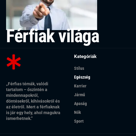
Férfiak világa
Kategóriák
Stílus
Egészség
„Férfias témák, valódi
Karrier
tartalom – őszintén a
Jármű
mindennapokról,
döntésekről, kihívásokról és
Apaság
az életről. Mert a férfiaknak
Nők
is jár egy hely, ahol magukra
ismerhetnek.”
Sport