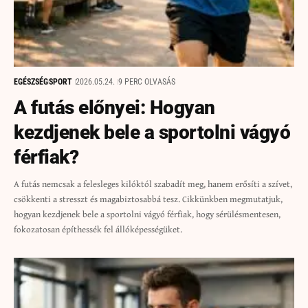
EGÉSZSÉG
SPORT
2026.05.24.
9 PERC OLVASÁS
A futás előnyei: Hogyan
kezdjenek bele a sportolni vágyó
férfiak?
A futás nemcsak a felesleges kilóktól szabadít meg, hanem erősíti a szívet,
csökkenti a stresszt és magabiztosabbá tesz. Cikkünkben megmutatjuk,
hogyan kezdjenek bele a sportolni vágyó férfiak, hogy sérülésmentesen,
fokozatosan építhessék fel állóképességüket.