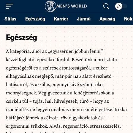
Stílus
Egészség
Karrier
Jármű
Apaság
Nők
Egészség
A kategória, ahol az „egyszerűen jobban lenni”
kézzelfogható lépésekre fordul. Beszélünk a prosztata
egészségéről és a szűrések fontosságáról, a cukor
elhagyásának meglepő, már pár nap alatt érezhető
hatásairól, és arról is, mennyi kávé számít okos
mennyiségnek. Végigvezetünk a fehérjeforrásokon a
csirkén túl – tojás, hal, hüvelyesek, túró – hogy az
izomépítés ne legyen unalmas menü ismételgetése. Irodai
hátfájás? Jönnek a célzott, rövid gyakorlatok és
ergonomiai trükkök. Alvás, regeneráció, stresszkezelés,