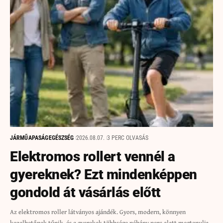
JÁRMŰ
APASÁG
EGÉSZSÉG
2026.08.07.
3 PERC OLVASÁS
Elektromos rollert vennél a
gyereknek? Ezt mindenképpen
gondold át vásárlás előtt
Az elektromos roller látványos ajándék. Gyors, modern, könnyen
kezelhetőnek tűnik, és a gyerekek többsége néhány perc alatt megtanulja,