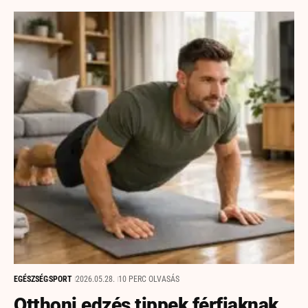
EGÉSZSÉG
SPORT
2026.05.28.
10 PERC OLVASÁS
Otthoni edzés tippek férfiaknak