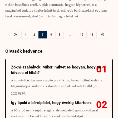
ritkán beszélnek erről. A cikk bemutatja, hogyan léphetnek ki a
magányból tudatos közösségépítéssel, mélyebb barátságokkal és olyan
terek keresésével, ahol őszintén önmaguk lehetnek.
1
2
3
4
5
…
10
11
Olvasók kedvence
Zokni-szabályok: Mikor, milyet és hogyan, hogy ne
kövess el hibát?
A zokniválasztás nem csupán praktikum, hanem stíluskérdés is.
Megmutatjuk, milyen alkalomhoz melyik zoknifajta illik, és…
2025.08.04.
Így ápold a bőrcipődet, hogy évekig kitartson.
A bőrcipő nem csupán elegáns, de megfelelő gondoskodással
éveken át hű társad lehet. Cikkünkben bemutatjuk,…