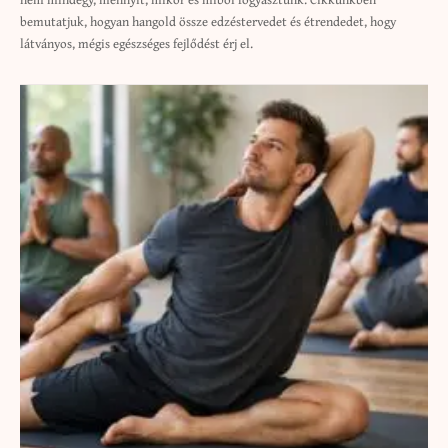
bemutatjuk, hogyan hangold össze edzéstervedet és étrendedet, hogy
látványos, mégis egészséges fejlődést érj el.