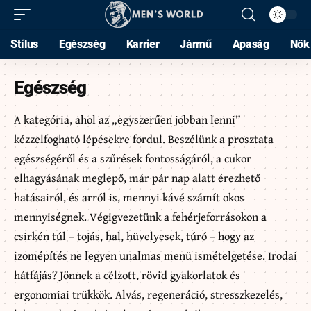
Stílus
Egészség
Karrier
Jármű
Apaság
Nők
Egészség
A kategória, ahol az „egyszerűen jobban lenni”
kézzelfogható lépésekre fordul. Beszélünk a prosztata
egészségéről és a szűrések fontosságáról, a cukor
elhagyásának meglepő, már pár nap alatt érezhető
hatásairól, és arról is, mennyi kávé számít okos
mennyiségnek. Végigvezetünk a fehérjeforrásokon a
csirkén túl – tojás, hal, hüvelyesek, túró – hogy az
izomépítés ne legyen unalmas menü ismételgetése. Irodai
hátfájás? Jönnek a célzott, rövid gyakorlatok és
ergonomiai trükkök. Alvás, regeneráció, stresszkezelés,