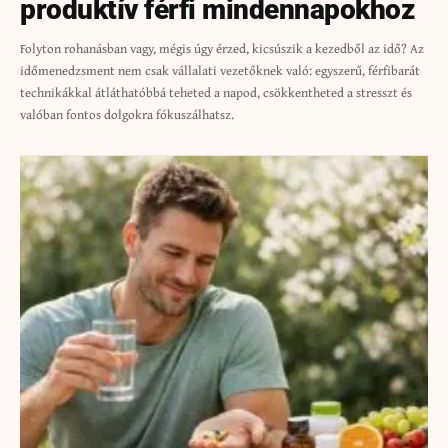
produktív férfi mindennapokhoz
Folyton rohanásban vagy, mégis úgy érzed, kicsúszik a kezedből az idő? Az
időmenedzsment nem csak vállalati vezetőknek való: egyszerű, férfibarát
technikákkal átláthatóbbá teheted a napod, csökkentheted a stresszt és
valóban fontos dolgokra fókuszálhatsz.