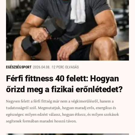
EGÉSZSÉG
SPORT
2026.04.08.
12 PERC OLVASÁS
Férfi fittness 40 felett: Hogyan
őrizd meg a fizikai erőnlétedet?
Negyven felett a férfi fittség már nem a végkimerülésről, hanem a
tudatosságról szól. Megmutatjuk, hogyan maradj erős, energikus és
egészséges: milyen edzést válassz, hogyan étkezz, és milyen szokások
segítenek formában maradni hosszú távon.