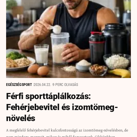
EGÉSZSÉG
SPORT
2026.04.22.
9 PERC OLVASÁS
Férfi sporttáplálkozás:
Fehérjebevitel és izomtömeg-
növelés
A megfelelő fehérjebevitel kulcsfontosságú az izomtömeg-növelésben, de
nem mindegy, mennyit, mikor és miből fogyasztunk. Cikkünkben