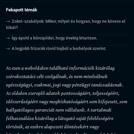
Fekapott témák
Zokni-szabályok: Mikor, milyet és hogyan, hogy ne kövess el
hibát?
Így ápold a bőrcipődet, hogy évekig kitartson.
A legjobb frizurák rövid hajból a borbélyok szerint.
Az ezen a weboldalon található információk kizárólag
szórakoztatási célt szolgálnak, és nem minősülnek
egészségügyi, szakmai, jogi vagy pénzügyi tanácsadásnak.
Az oldalon szereplő adatok pontosságáért, teljességéért,
időszerűségéért vagy megbízhatóságáért sem kifejezett, sem
hallgatólagos garanciát nem vállalunk.
A tartalmak
felhasználása kizárólag a látogató saját felelősségére
történik, az ezekre alapozott döntésekért vagy