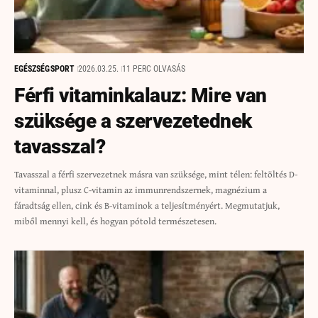
EGÉSZSÉG
SPORT
2026.03.25.
11 PERC OLVASÁS
Férfi vitaminkalauz: Mire van
szüksége a szervezetednek
tavasszal?
Tavasszal a férfi szervezetnek másra van szüksége, mint télen: feltöltés D-
vitaminnal, plusz C-vitamin az immunrendszernek, magnézium a
fáradtság ellen, cink és B-vitaminok a teljesítményért. Megmutatjuk,
miből mennyi kell, és hogyan pótold természetesen.