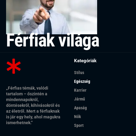
Férfiak világa
Kategóriák
Stílus
Egészség
„Férfias témák, valódi
Karrier
tartalom – őszintén a
Jármű
mindennapokról,
döntésekről, kihívásokról és
Apaság
az életről. Mert a férfiaknak
Nők
is jár egy hely, ahol magukra
ismerhetnek.”
Sport