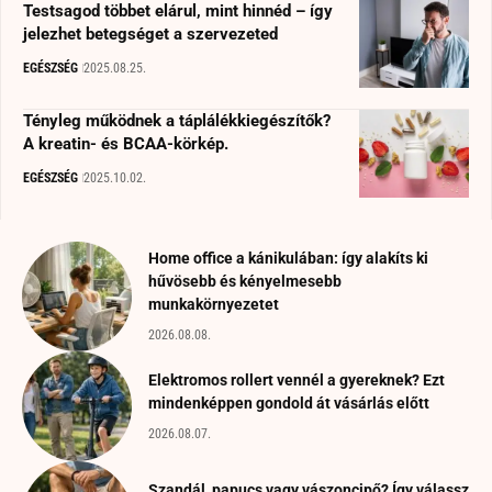
Testsagod többet elárul, mint hinnéd – így
jelezhet betegséget a szervezeted
EGÉSZSÉG
2025.08.25.
Tényleg működnek a táplálékkiegészítők?
A kreatin- és BCAA-körkép.
EGÉSZSÉG
2025.10.02.
Home office a kánikulában: így alakíts ki
hűvösebb és kényelmesebb
munkakörnyezetet
2026.08.08.
Elektromos rollert vennél a gyereknek? Ezt
mindenképpen gondold át vásárlás előtt
2026.08.07.
Szandál, papucs vagy vászoncipő? Így válassz