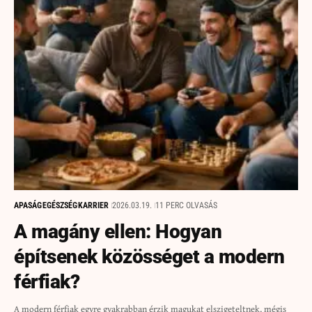
APASÁG
EGÉSZSÉG
KARRIER
2026.03.19.
11 PERC OLVASÁS
A magány ellen: Hogyan
építsenek közösséget a modern
férfiak?
A modern férfiak egyre gyakrabban érzik magukat elszigeteltnek, mégis