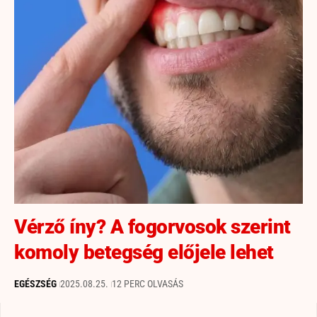
Vérző íny? A fogorvosok szerint
komoly betegség előjele lehet
EGÉSZSÉG
2025.08.25.
12 PERC OLVASÁS