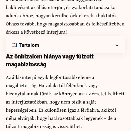
baklövéseit az állásinterjún, és gyakorlati tanácsokat
adunk ahhoz, hogyan kerülhetőek el ezek a buktatók.
Olvass tovább, hogy magabiztosabban és felkészültebben
érkezz a következő interjúra!
Tartalom
Az önbizalom hiánya vagy túlzott
magabiztosság
Az állásinterjú egyik legfontosabb eleme a
magabiztosság. Ha valaki túl félénknek vagy
bizonytalannak tűnik, az könnyen azt az érzetet keltheti
az interjúztatókban, hogy nem bízik a saját
képességeiben. Ez különösen igaz a férfiakra, akiktől
néha elvárják, hogy határozottabbak legyenek – de a
túlzott magabiztosság is visszaüthet.