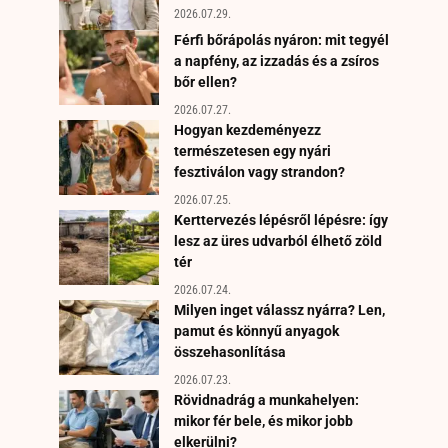
2026.07.29.
Férfi bőrápolás nyáron: mit tegyél
a napfény, az izzadás és a zsíros
bőr ellen?
2026.07.27.
Hogyan kezdeményezz
természetesen egy nyári
fesztiválon vagy strandon?
2026.07.25.
Kerttervezés lépésről lépésre: így
lesz az üres udvarból élhető zöld
tér
2026.07.24.
Milyen inget válassz nyárra? Len,
pamut és könnyű anyagok
összehasonlítása
2026.07.23.
Rövidnadrág a munkahelyen:
mikor fér bele, és mikor jobb
elkerülni?