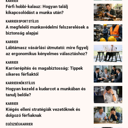
KARRIER
Férfi hobbi-kalauz: Hogyan találj
kikapcsolódást a munka után?
KARRIER
SPORT
STÍLUS
A megfelelő munkavédelmi felszerelések a
biztonság alapjai
KARRIER
Lábtámasz vásárlási útmutató: mire figyelj
az ergonomikus kényelmes választáshoz?
KARRIER
Karrierépítés és magabiztosság: Tippek
sikeres férfiaktól
KARRIER
NŐK
STÍLUS
Hogyan kezeld a kudarcot a munkában és
tanulj belőle?
KARRIER
Kiégés elleni stratégiák vezetőknek és
dolgozó férfiaknak
EGÉSZSÉG
KARRIER