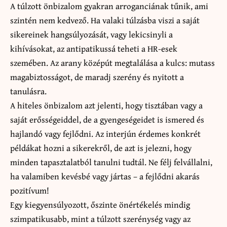
A túlzott önbizalom gyakran arroganciának tűnik, ami
szintén nem kedvező. Ha valaki túlzásba viszi a saját
sikereinek hangsúlyozását, vagy lekicsinyli a
kihívásokat, az antipatikussá teheti a HR-esek
szemében. Az arany középút megtalálása a kulcs: mutass
magabiztosságot, de maradj szerény és nyitott a
tanulásra.
A hiteles önbizalom azt jelenti, hogy tisztában vagy a
saját erősségeiddel, de a gyengeségeidet is ismered és
hajlandó vagy fejlődni. Az interjún érdemes konkrét
példákat hozni a sikerekről, de azt is jelezni, hogy
minden tapasztalatból tanulni tudtál. Ne félj felvállalni,
ha valamiben kevésbé vagy jártas – a fejlődni akarás
pozitívum!
Egy kiegyensúlyozott, őszinte önértékelés mindig
szimpatikusabb, mint a túlzott szerénység vagy az