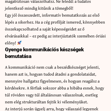
magabiztosan válaszolhatsz. Ne feledd: a tudatos
jelentkező mindig kitűnik a tömegből!
Egy jól összeszedett, informatív bemutatkozás az első
lépés a sikerhez. Ha a cég profilját ismered, könnyebben
összekapcsolhatod a saját képességeidet az ő
elvárásaikkal – ez pedig az interjúztatók szemében óriási
előny!
Gyenge kommunikációs készségek
bemutatása
A kommunikáció nem csak a beszédkészséget jelenti,
hanem azt is, hogyan tudod átadni a gondolataidat,
mennyire hallgatsz figyelmesen, és hogyan reagálsz a
kérdésekre. A férfiak sokszor abba a hibába esnek, hogy
túl röviden vagy túl általánosan válaszolnak, esetleg
nem elég strukturáltan fejtik ki véleményüket.
Az interjú során ügyelj arra, hogy válaszaid legyenek