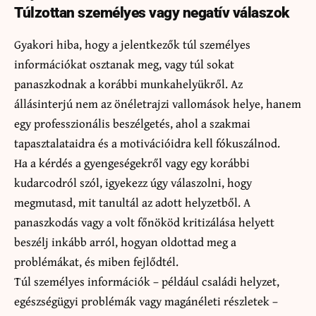
Túlzottan személyes vagy negatív válaszok
Gyakori hiba, hogy a jelentkezők túl személyes
információkat osztanak meg, vagy túl sokat
panaszkodnak a korábbi munkahelyükről. Az
állásinterjú nem az önéletrajzi vallomások helye, hanem
egy professzionális beszélgetés, ahol a szakmai
tapasztalataidra és a motivációidra kell fókuszálnod.
Ha a kérdés a gyengeségekről vagy egy korábbi
kudarcodról szól, igyekezz úgy válaszolni, hogy
megmutasd, mit tanultál az adott helyzetből. A
panaszkodás vagy a volt főnököd kritizálása helyett
beszélj inkább arról, hogyan oldottad meg a
problémákat, és miben fejlődtél.
Túl személyes információk – például családi helyzet,
egészségügyi problémák vagy magánéleti részletek –