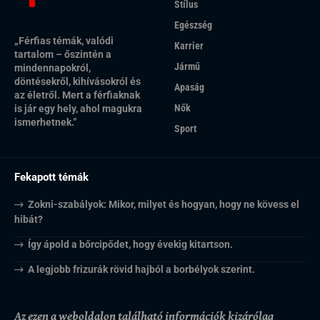
Stílus
Egészség
„Férfias témák, valódi
Karrier
tartalom – őszintén a
Jármű
mindennapokról,
döntésekről, kihívásokról és
Apaság
az életről. Mert a férfiaknak
Nők
is jár egy hely, ahol magukra
ismerhetnek.”
Sport
Fekapott témák
Zokni-szabályok: Mikor, milyet és hogyan, hogy ne kövess el
hibát?
Így ápold a bőrcipődet, hogy évekig kitartson.
A legjobb frizurák rövid hajból a borbélyok szerint.
Az ezen a weboldalon található információk kizárólag