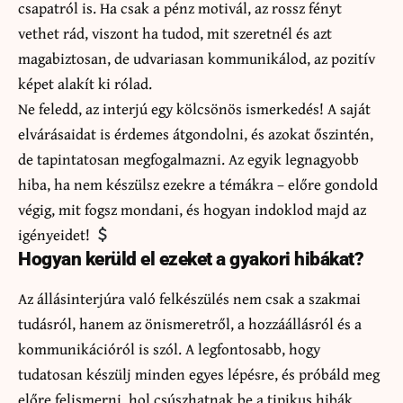
csapatról is. Ha csak a pénz motivál, az rossz fényt
vethet rád, viszont ha tudod, mit szeretnél és azt
magabiztosan, de udvariasan kommunikálod, az pozitív
képet alakít ki rólad.
Ne feledd, az interjú egy kölcsönös ismerkedés! A saját
elvárásaidat is érdemes átgondolni, és azokat őszintén,
de tapintatosan megfogalmazni. Az egyik legnagyobb
hiba, ha nem készülsz ezekre a témákra – előre gondold
végig, mit fogsz mondani, és hogyan indoklod majd az
igényeidet!
Hogyan kerüld el ezeket a gyakori hibákat?
Az állásinterjúra való felkészülés nem csak a szakmai
tudásról, hanem az önismeretről, a hozzáállásról és a
kommunikációról is szól. A legfontosabb, hogy
tudatosan készülj minden egyes lépésre, és próbáld meg
előre felismerni, hol csúszhatnak be a tipikus hibák.