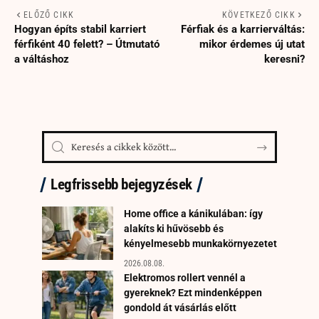
ELŐZŐ CIKK
KÖVETKEZŐ CIKK
Hogyan építs stabil karriert
Férfiak és a karrierváltás:
férfiként 40 felett? – Útmutató
mikor érdemes új utat
a váltáshoz
keresni?
Legfrissebb bejegyzések
Home office a kánikulában: így
alakíts ki hűvösebb és
kényelmesebb munkakörnyezetet
2026.08.08.
Elektromos rollert vennél a
gyereknek? Ezt mindenképpen
gondold át vásárlás előtt