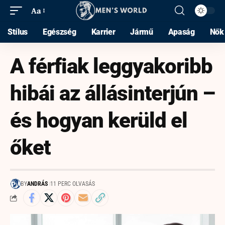
Aa
Stílus
Egészség
Karrier
Jármű
Apaság
Nők
A férfiak leggyakoribb
hibái az állásinterjún –
és hogyan kerüld el
őket
BY
ANDRÁS
11 PERC OLVASÁS