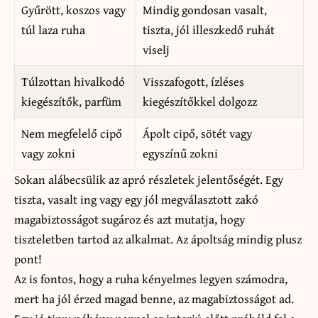
Gyűrött, koszos vagy
Mindig gondosan vasalt,
túl laza ruha
tiszta, jól illeszkedő ruhát
viselj
Túlzottan hivalkodó
Visszafogott, ízléses
kiegészítők, parfüm
kiegészítőkkel dolgozz
Nem megfelelő cipő
Ápolt cipő, sötét vagy
vagy zokni
egyszínű zokni
Sokan alábecsülik az apró részletek jelentőségét. Egy
tiszta, vasalt ing vagy egy jól megválasztott zakó
magabiztosságot sugároz és azt mutatja, hogy
tiszteletben tartod az alkalmat. Az ápoltság mindig plusz
pont!
Az is fontos, hogy a ruha kényelmes legyen számodra,
mert ha jól érzed magad benne, az magabiztosságot ad.