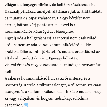
világosak, lényegre törőek, de kellően részletesek is.
Használj példákat, amelyek alátámasztják az állításaidat,
és mutatják a tapasztalatodat. Ha egy kérdést nem
értesz, bátran kérj pontosítást – ezzel is a
kommunikációs készségeidet bizonyítod.
Figyelj oda a hallgatásra is! Az interjú nem csak rólad
szól, hanem az oda-vissza kommunikációról is. Ne
szakítsd félbe az interjúztatót, és mutass érdeklődést az
általa elmondottak iránt. Egy-egy bólintás,
visszakérdezés vagy visszacsatolás mindig jó benyomást
kelt.
A sikeres kommunikáció kulcsa az őszinteség és a
nyitottság. Kerüld a túlzott szlenget, a túlzottan szakmai
zsargont és a sablonos válaszokat – inkább mutasd meg,
ki vagy valójában, és hogyan tudsz kapcsolódni a
csapathoz.