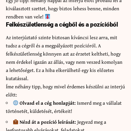
Egy jó tipp: néhány nappal az interjú előtt próbáld fel a
kiválasztott szettet, hogy biztos lehess benne, minden
rendben van vele!
Felkészületlenség a cégből és a pozícióból
Az interjúztató szinte biztosan kíváncsi lesz arra, mit
tudsz a cégről és a megpályázott pozícióról. A
felkészületlenség könnyen azt az érzetet keltheti, hogy
nem érdekel igazán az állás, vagy nem veszed komolyan
a lehetőséget. Ez a hiba elkerülhető egy kis előzetes
kutatással.
Íme néhány tipp, hogy mivel érdemes készülni az interjú
előtt:
Olvasd el a cég honlapját:
Ismerd meg a vállalat
történetét, küldetését, értékeit!
Nézd át a pozíció leírását:
Jegyezd meg a
legfontosabb elvárásokat, feladatokat.