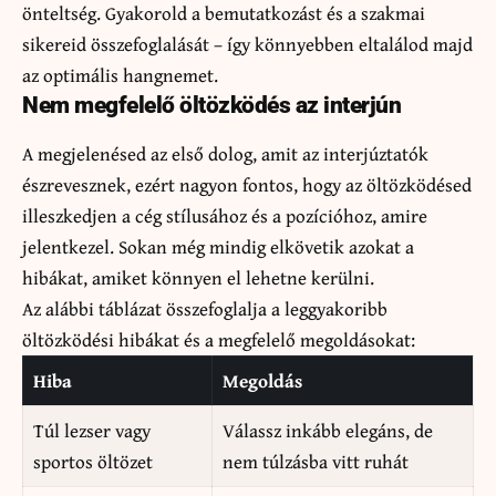
önteltség. Gyakorold a bemutatkozást és a szakmai
sikereid összefoglalását – így könnyebben eltalálod majd
az optimális hangnemet.
Nem megfelelő öltözködés az interjún
A megjelenésed az első dolog, amit az interjúztatók
észrevesznek, ezért nagyon fontos, hogy az öltözködésed
illeszkedjen a cég stílusához és a pozícióhoz, amire
jelentkezel. Sokan még mindig elkövetik azokat a
hibákat, amiket könnyen el lehetne kerülni.
Az alábbi táblázat összefoglalja a leggyakoribb
öltözködési hibákat és a megfelelő megoldásokat:
Hiba
Megoldás
Túl lezser vagy
Válassz inkább elegáns, de
sportos öltözet
nem túlzásba vitt ruhát