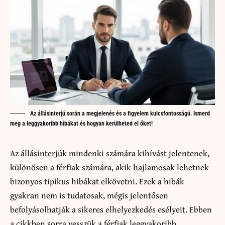
Az állásinterjú során a megjelenés és a figyelem kulcsfontosságú. Ismerd
meg a leggyakoribb hibákat és hogyan kerülheted el őket!
Az állásinterjúk mindenki számára kihívást jelentenek,
különösen a férfiak számára, akik hajlamosak lehetnek
bizonyos tipikus hibákat elkövetni. Ezek a hibák
gyakran nem is tudatosak, mégis jelentősen
befolyásolhatják a sikeres elhelyezkedés esélyeit. Ebben
a cikkben sorra vesszük a férfiak leggyakoribb