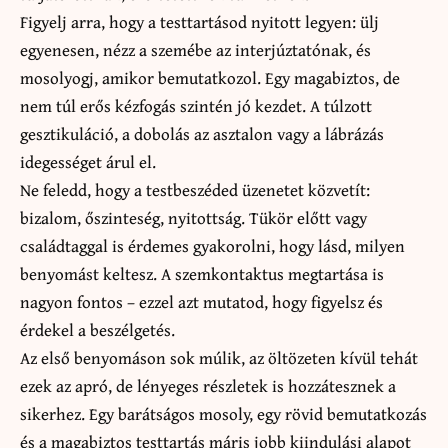
Figyelj arra, hogy a testtartásod nyitott legyen: ülj
egyenesen, nézz a szemébe az interjúztatónak, és
mosolyogj, amikor bemutatkozol. Egy magabiztos, de
nem túl erős kézfogás szintén jó kezdet. A túlzott
gesztikuláció, a dobolás az asztalon vagy a lábrázás
idegességet árul el.
Ne feledd, hogy a testbeszéded üzenetet közvetít:
bizalom, őszinteség, nyitottság. Tükör előtt vagy
családtaggal is érdemes gyakorolni, hogy lásd, milyen
benyomást keltesz. A szemkontaktus megtartása is
nagyon fontos – ezzel azt mutatod, hogy figyelsz és
érdekel a beszélgetés.
Az első benyomáson sok múlik, az öltözeten kívül tehát
ezek az apró, de lényeges részletek is hozzátesznek a
sikerhez. Egy barátságos mosoly, egy rövid bemutatkozás
és a magabiztos testtartás máris jobb kiindulási alapot