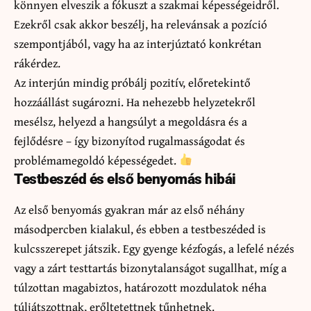
könnyen elveszik a fókuszt a szakmai képességeidről.
Ezekről csak akkor beszélj, ha relevánsak a pozíció
szempontjából, vagy ha az interjúztató konkrétan
rákérdez.
Az interjún mindig próbálj pozitív, előretekintő
hozzáállást sugározni. Ha nehezebb helyzetekről
mesélsz, helyezd a hangsúlyt a megoldásra és a
fejlődésre – így bizonyítod rugalmasságodat és
problémamegoldó képességedet.
Testbeszéd és első benyomás hibái
Az első benyomás gyakran már az első néhány
másodpercben kialakul, és ebben a testbeszéded is
kulcsszerepet játszik. Egy gyenge kézfogás, a lefelé nézés
vagy a zárt testtartás bizonytalanságot sugallhat, míg a
túlzottan magabiztos, határozott mozdulatok néha
túljátszottnak, erőltetettnek tűnhetnek.