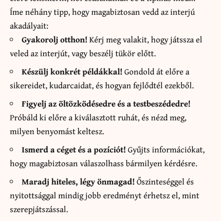
Íme néhány tipp, hogy magabiztosan vedd az interjú
akadályait:
Gyakorolj otthon!
Kérj meg valakit, hogy játssza el
veled az interjút, vagy beszélj tükör előtt.
Készülj konkrét példákkal!
Gondold át előre a
sikereidet, kudarcaidat, és hogyan fejlődtél ezekből.
Figyelj az öltözködésedre és a testbeszédedre!
Próbáld ki előre a kiválasztott ruhát, és nézd meg,
milyen benyomást keltesz.
Ismerd a céget és a pozíciót!
Gyűjts információkat,
hogy magabiztosan válaszolhass bármilyen kérdésre.
Maradj hiteles, légy önmagad!
Őszinteséggel és
nyitottsággal mindig jobb eredményt érhetsz el, mint
szerepjátszással.