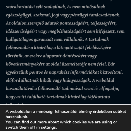
szórakoztatási célt szolgálnak, és nem minősülnek
egészségügyi, szakmai, jogi vagy pénzügyi tanácsadásnak.
Az oldalon szereplő adatok pontosságáért, teljességéért,
időszerűségéért vagy megbízhatóságáért sem kifejezett, sem
hallgatólagos garanciát nem vállalunk.
A tartalmak
felhasználása kizárólag a látogató saját felelősségére
történik, az ezekre alapozott döntésekért vagy
következményekért az oldal üzemeltetője nem felel. Bár
igyekszünk pontos és naprakész információkat biztosítani,
előfordulhatnak hibák vagy hiányosságok.
A weboldal
használatával a felhasználó tudomásul veszi és elfogadja,
hogy az itt található tartalmak kizárólag tájékoztató
jellegűek.
A weboldalon a minőségi felhasználói élmény érdekében sütiket
használunk.
You can find out more about which cookies we are using or
switch them off in
settings
.