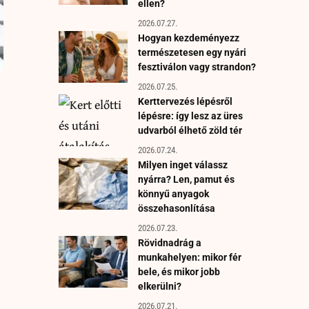
ellen?
2026.07.27.
Hogyan kezdeményezz
természetesen egy nyári
fesztiválon vagy strandon?
2026.07.25.
Kerttervezés lépésről
lépésre: így lesz az üres
udvarból élhető zöld tér
2026.07.24.
Milyen inget válassz
nyárra? Len, pamut és
könnyű anyagok
összehasonlítása
2026.07.23.
Rövidnadrág a
munkahelyen: mikor fér
bele, és mikor jobb
elkerülni?
2026.07.21.