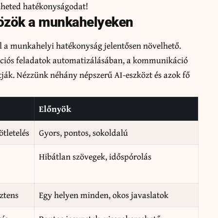
elheted hatékonyságodat!
özök a munkahelyeken
l a munkahelyi hatékonyság jelentősen növelhető.
ációs feladatok automatizálásában, a kommunikáció
atják. Nézzünk néhány népszerű AI-eszközt és azok fő
Előnyök
ötletelés
Gyors, pontos, sokoldalú
Hibátlan szövegek, időspórolás
sztens
Egy helyen minden, okos javaslatok