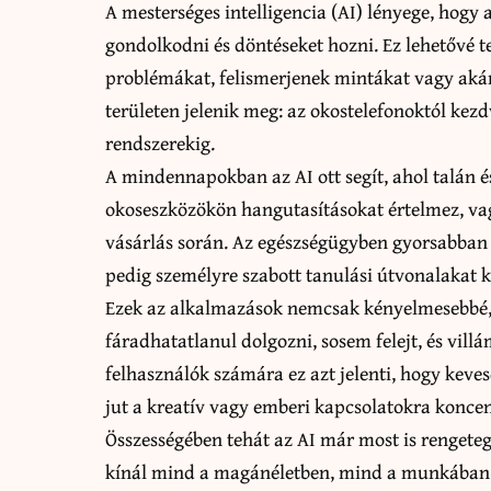
A mesterséges intelligencia (AI) lényege, hogy 
gondolkodni és döntéseket hozni. Ez lehetővé 
problémákat, felismerjenek mintákat vagy akár
területen jelenik meg: az okostelefonoktól kez
rendszerekig.
A mindennapokban az AI ott segít, ahol talán é
okoseszközökön hangutasításokat értelmez, va
vásárlás során. Az egészségügyben gyorsabban 
pedig személyre szabott tanulási útvonalakat k
Ezek az alkalmazások nemcsak kényelmesebbé, d
fáradhatatlanul dolgozni, sosem felejt, és vi
felhasználók számára ez azt jelenti, hogy kevese
jut a kreatív vagy emberi kapcsolatokra koncen
Összességében tehát az AI már most is rengeteg 
kínál mind a magánéletben, mind a munkában. 