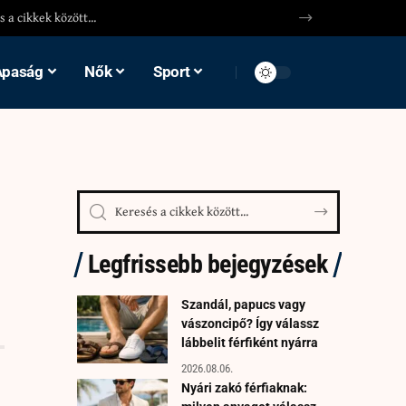
Apaság
Nők
Sport
Legfrissebb bejegyzések
Szandál, papucs vagy
vászoncipő? Így válassz
lábbelit férfiként nyárra
2026.08.06.
Nyári zakó férfiaknak: