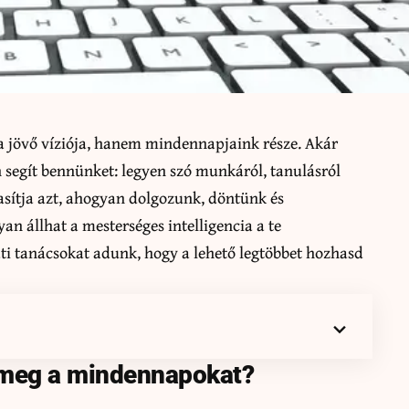
 a jövő víziója, hanem mindennapjaink része. Akár
segít bennünket: legyen szó munkáról, tanulásról
asítja azt, ahogyan dolgozunk, döntünk és
 állhat a mesterséges intelligencia a te
ati tanácsokat adunk, hogy a lehető legtöbbet hozhasd
i meg a mindennapokat?