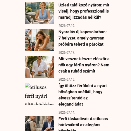
Üzleti találkozó nyáron: mit
viselj, hogy professzionális
maradj izzadás nélkül?
2026.07.19.
Nyaralás új kapcsolatban:
7 helyzet, amely gyorsan
próbára teheti a párokat
2026.07.17.
Mit vesznek észre először a
nők egy férfin nyáron? Nem
csak a ruhád számít
2026.07.15.
Így öltözz férfiként a nyári
hőségben anélkül, hogy
elveszítenéd az
eleganciádat
2026.07.14.
Férfi táskadivat: A stílusos
hátizsáktól az elegáns
bőraktáig