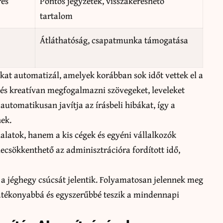
rés
Pontos jegyzetek, visszakereshető
tartalom
Átláthatóság, csapatmunka támogatása
kat automatizál, amelyek korábban sok időt vettek el a
és kreatívan megfogalmazni szövegeket, leveleket
tomatikusan javítja az írásbeli hibákat, így a
ek.
alatok, hanem a kis cégek és egyéni vállalkozók
lecsökkenthető az adminisztrációra fordított idő,
 a jéghegy csúcsát jelentik. Folyamatosan jelennek meg
atékonyabbá és egyszerűbbé teszik a mindennapi