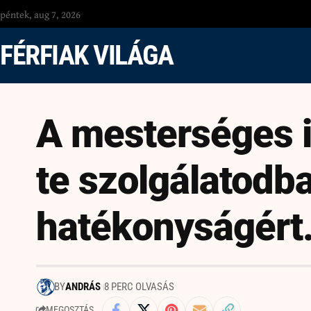
péntek, aug 7, 2026
FÉRFIAK VILÁGA
A mesterséges in
te szolgálatodb
hatékonyságért
BY
ANDRÁS
8 PERC OLVASÁS
MEGOSZTÁS