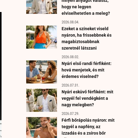
milyen anyagot válassz,
hogy ne legyen
elviselhetetlen a meleg?
2026.08.04.
Ezeket a színeket viseld
nyáron, ha frissebbnek és
magabiztosabbnak
szeretnél látszani
2026.08.02.
Nyári első randi férfiként:
hová menjetek, és mit
érdemes viselned?
2026.07.31.
Nyári esküvő férfiként: mit
vegyél fel vendégként a
nagy melegben?
2026.07.29.
Férfi bőrápolás nyáron: mit
tegyél a napfény, az
izzadás és a zsíros bőr