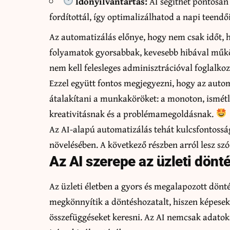
Időnyilvántartás:
AI segíthet pontosan
fordítottál, így optimalizálhatod a napi teendő
Az automatizálás előnye, hogy nem csak időt, 
folyamatok gyorsabbak, kevesebb hibával műkö
nem kell felesleges adminisztrációval foglalko
Ezzel együtt fontos megjegyezni, hogy az auto
átalakítani a munkaköröket: a monoton, ismétl
kreativitásnak és a problémamegoldásnak.
Az AI-alapú automatizálás tehát kulcsfontoss
növelésében. A következő részben arról lesz szó
Az AI szerepe az üzleti dön
Az üzleti életben a gyors és megalapozott dönt
megkönnyítik a döntéshozatalt, hiszen képesek
összefüggéseket keresni. Az AI nemcsak adatokat