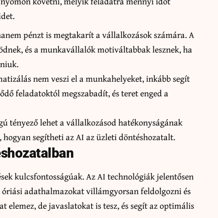
 nyomon követni, melyik feladatra mennyi időt
idet.
hanem pénzt is megtakarít a vállalkozások számára. A
dnek, és a munkavállalók motiváltabbak lesznek, ha
zniuk.
matizálás nem veszi el a munkahelyeket, inkább segít
ődő feladatoktól megszabadít, és teret enged a
ágú tényező lehet a vállalkozásod hatékonyságának
, hogyan segítheti az AI az üzleti döntéshozatalt.
téshozatalban
ések kulcsfontosságúak. Az AI technológiák jelentősen
 óriási adathalmazokat villámgyorsan feldolgozni és
 elemez, de javaslatokat is tesz, és segít az optimális