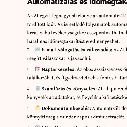
Automatizálás és időmegtaka
Az AI egyik legnagyobb előnye az automatizálás
fordított időt. Az ismétlődő folyamatok automa
kreatívabb tevékenységekre összpontosíthatnak
hatalmas időmegtakarítást eredményezhet:
E-mail válogatás és válaszadás:
Az AI k
megírt válaszokat is javasolni.
Naptárkezelés:
Az okos asszisztensek ö
találkozókat, és figyelmeztetnek a fontos határ
Számlázás és könyvelés:
AI-alapú rend
könyvelik az adatokat, és figyelik a kifizetéseke
Dokumentumkezelés:
Automatizált do
könnyíti meg a mindennapos adminisztrációt.