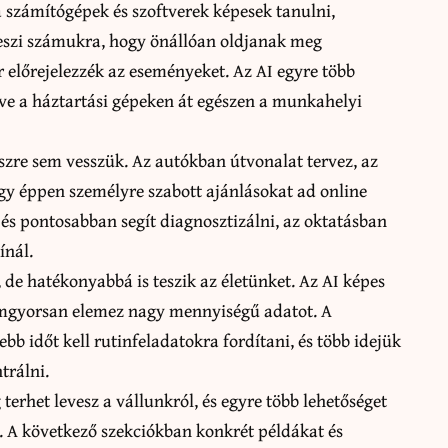
a számítógépek és szoftverek képesek tanulni,
teszi számukra, hogy önállóan oldjanak meg
 előrejelezzék az eseményeket. Az AI egyre több
dve a háztartási gépeken át egészen a munkahelyi
szre sem vesszük. Az autókban útvonalat tervez, az
gy éppen személyre szabott ajánlásokat ad online
és pontosabban segít diagnosztizálni, az oktatásban
ínál.
e hatékonyabbá is teszik az életünket. Az AI képes
llámgyorsan elemez nagy mennyiségű adatot. A
bb időt kell rutinfeladatokra fordítani, és több idejük
trálni.
terhet levesz a vállunkról, és egyre több lehetőséget
A következő szekciókban konkrét példákat és