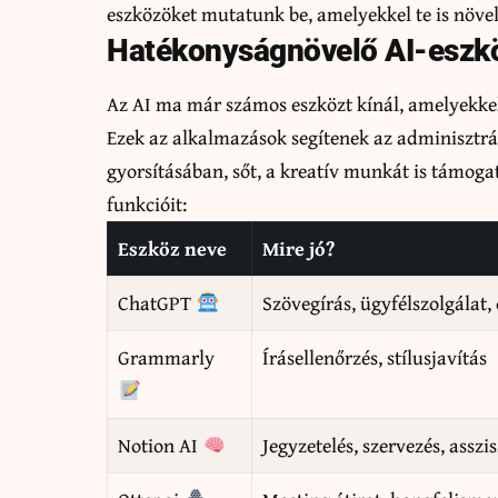
eszközöket mutatunk be, amelyekkel te is növ
Hatékonyságnövelő AI-eszk
Az AI ma már számos eszközt kínál, amelyekke
Ezek az alkalmazások segítenek az adminisztr
gyorsításában, sőt, a kreatív munkát is támog
funkcióit:
Eszköz neve
Mire jó?
ChatGPT
Szövegírás, ügyfélszolgálat, 
Grammarly
Írásellenőrzés, stílusjavítás
Notion AI
Jegyzetelés, szervezés, asszi