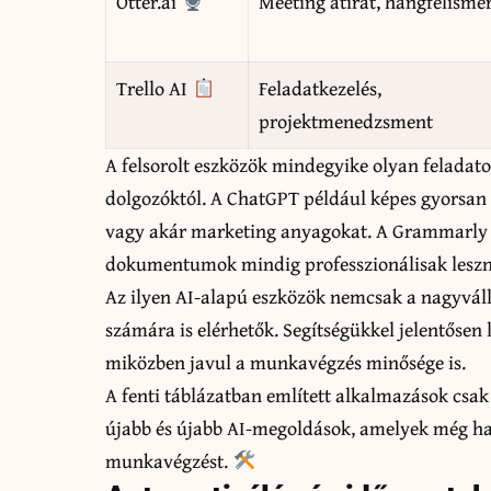
Otter.ai
Meeting átirat, hangfelisme
Trello AI
Feladatkezelés,
projektmenedzsment
A felsorolt eszközök mindegyike olyan feladato
dolgozóktól. A ChatGPT például képes gyorsan 
vagy akár marketing anyagokat. A Grammarly au
dokumentumok mindig professzionálisak leszn
Az ilyen AI-alapú eszközök nemcsak a nagyváll
számára is elérhetők. Segítségükkel jelentősen 
miközben javul a munkavégzés minősége is.
A fenti táblázatban említett alkalmazások csak
újabb és újabb AI-megoldások, amelyek még h
munkavégzést.