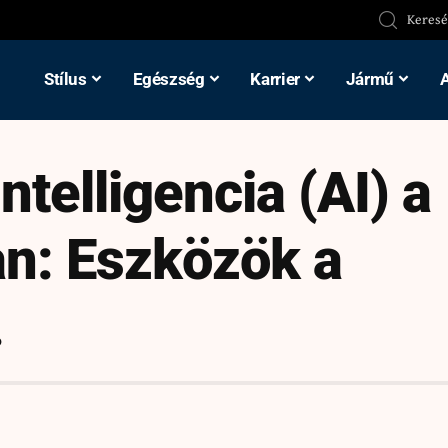
Stílus
Egészség
Karrier
Jármű
telligencia (AI) a
an: Eszközök a
.