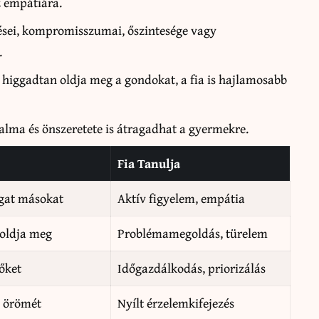
az empátiára.
ései, kompromisszumai, őszintesége vagy
.
 higgadtan oldja meg a gondokat, a fia is hajlamosabb
zalma és önszeretete is átragadhat a gyermekre.
Fia Tanulja
gat másokat
Aktív figyelem, empátia
oldja meg
Problémamegoldás, türelem
őket
Időgazdálkodás, priorizálás
, örömét
Nyílt érzelemkifejezés