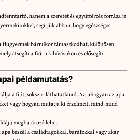
dfenntartó, hanem a szeretet és együttérzés forrása is
gyermekünkkel, segítjük abban, hogy egészséges
e a fiúgyermek bármikor támaszkodhat, különösen
ely átsegíti a fiút a kihívásokon és elősegíti
 apai példamutatás?
lja a fiút, sokszor láthatatlanul. Az, ahogyan az apa
eket vagy hogyan mutatja ki érzelmeit, mind-mind
éldája meghatározó lehet:
 apa beszél a családtagokkal, barátokkal vagy akár