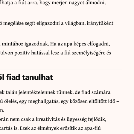
álhatja a fiút arra, hogy merjen nagyot álmodni,
ó megélése segít eligazodni a világban, iránytűként
ai mintához igazodnak. Ha az apa képes elfogadni,
ávon pozitív hatással lesz a fiú személyiségére és
l fiad tanulhat
ek talán jelentéktelennek tűnnek, de fiad számára
ű ölelés, egy meghallgatás, egy közösen eltöltött idő –
n.
rán nem csak a kreativitás és ügyesség fejlődik,
rtás is. Ezek az élmények erősítik az apa-fiú