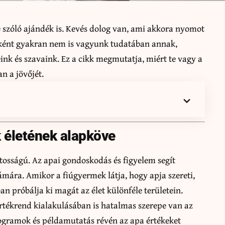
 szóló ajándék is. Kevés dolog van, ami akkora nyomot
paként gyakran nem is vagyunk tudatában annak,
ink és szavaink. Ez a cikk megmutatja, miért te vagy a
n a jövőjét.
 életének alapköve
ntosságú. Az apai gondoskodás és figyelem segít
ámára. Amikor a fiúgyermek látja, hogy apja szereti,
n próbálja ki magát az élet különféle területein.
rtékrend kialakulásában is hatalmas szerepe van az
ogramok és példamutatás révén az apa értékeket