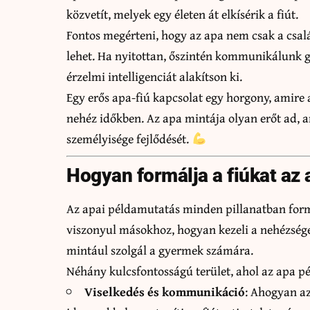
közvetít, melyek egy életen át elkísérik a fiút.
Fontos megérteni, hogy az apa nem csak a csalá
lehet. Ha nyitottan, őszintén kommunikálunk 
érzelmi intelligenciát alakítson ki.
Egy erős apa-fiú kapcsolat egy horgony, amir
nehéz időkben. Az apa mintája olyan erőt ad, am
személyisége fejlődését.
Hogyan formálja a fiúkat az
Az apai példamutatás minden pillanatban formá
viszonyul másokhoz, hogyan kezeli a nehézség
mintául szolgál a gyermek számára.
Néhány kulcsfontosságú terület, ahol az apa p
Viselkedés és kommunikáció
: Ahogyan az