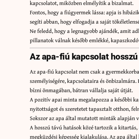
kapcsolatot, miközben elmélyítik a bizalmat.
Fontos, hogy a fiúgyermek lássa: apja is hibázik
segíti abban, hogy elfogadja a saját tökéletlens
Ne feledd, hogy a legnagyobb ajándék, amit adh
pillanatok válnak később emlékké, kapaszkodóv
Az apa-fiú kapcsolat hosszú
Az apa-fiú kapcsolat nem csak a gyermekkorban
személyiségére, kapcsolataira és önbizalmára. 
bízni önmagában, bátran vállalja saját útját.
A pozitív apai minta megalapozza a későbbi kapc
nyitottságot és szeretetet tapasztalt otthon, fe
Sokszor az apa által mutatott minták alapján vá
A hosszú távú hatások közé tartozik a kitartás
megküzdési képesség kialakulása. Az apa által k