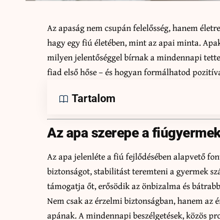
Az apaság nem csupán felelősség, hanem életre
hagy egy fiú életében, mint az apai minta. A
milyen jelentőséggel bírnak a mindennapi tette
fiad első hőse – és hogyan formálhatod pozitíva
Tartalom
Az apa szerepe a fiúgyermek
Az apa jelenléte a fiú fejlődésében alapvető fo
biztonságot, stabilitást teremteni a gyermek sz
támogatja őt, erősödik az önbizalma és bátrabba
Nem csak az érzelmi biztonságban, hanem az é
apának. A mindennapi beszélgetések, közös pr