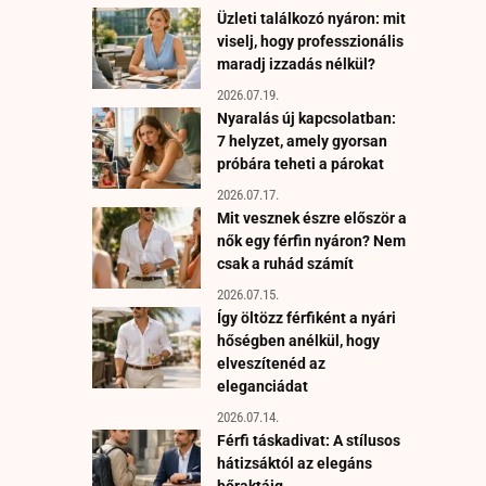
Üzleti találkozó nyáron: mit
viselj, hogy professzionális
maradj izzadás nélkül?
2026.07.19.
Nyaralás új kapcsolatban:
7 helyzet, amely gyorsan
próbára teheti a párokat
2026.07.17.
Mit vesznek észre először a
nők egy férfin nyáron? Nem
csak a ruhád számít
2026.07.15.
Így öltözz férfiként a nyári
hőségben anélkül, hogy
elveszítenéd az
eleganciádat
2026.07.14.
Férfi táskadivat: A stílusos
hátizsáktól az elegáns
bőraktáig