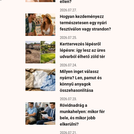
ellen?
2026.07.27.
Hogyan kezdeményezz
természetesen egy nyári
fesztiválon vagy strandon?
2026.07.25.
Kerttervezés lépésről
lépésre: így lesz az üres
udvarból élhető zöld tér
2026.07.24.
Milyen inget válassz
nyárra? Len, pamut és
könnyű anyagok
összehasonlítása
2026.07.23.
Rövidnadrág a
munkahelyen: mikor fér
bele, és mikor jobb
elkerülni?
2026.07.21.