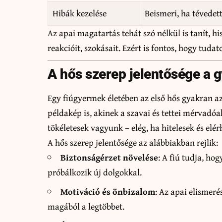
Hibák kezelése
Beismeri, ha tévedet
Az apai magatartás tehát szó nélkül is tanít, h
reakcióit, szokásait. Ezért is fontos, hogy tud
A hős szerep jelentősége a 
Egy fiúgyermek életében az első hős gyakran 
példakép is, akinek a szavai és tettei mérvadó
tökéletesek vagyunk – elég, ha hitelesek és e
A hős szerep jelentősége az alábbiakban rejlik:
Biztonságérzet növelése
: A fiú tudja, ho
próbálkozik új dolgokkal.
Motiváció és önbizalom
: Az apai elismeré
magából a legtöbbet.