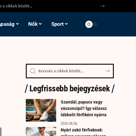
Apaság
Nők
Sport
Legfrissebb bejegyzések
Szandál, papucs vagy
vászoncipő? Így válassz
lábbelit férfiként nyárra
2026.08.06.
Nyári zakó férfiaknak: