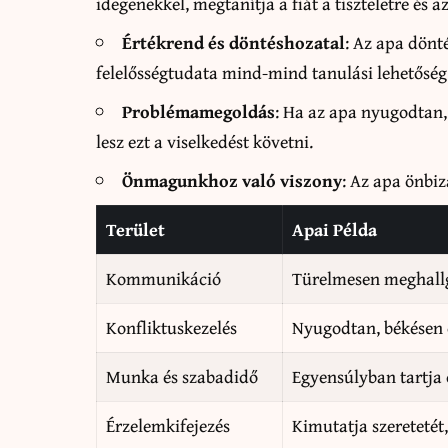
idegenekkel, megtanítja a fiát a tiszteletre és 
Értékrend és döntéshozatal
: Az apa dönt
felelősségtudata mind-mind tanulási lehetőség
Problémamegoldás
: Ha az apa nyugodtan,
lesz ezt a viselkedést követni.
Önmagunkhoz való viszony
: Az apa önbi
Terület
Apai Példa
Kommunikáció
Türelmesen meghall
Konfliktuskezelés
Nyugodtan, békésen 
Munka és szabadidő
Egyensúlyban tartja 
Érzelemkifejezés
Kimutatja szeretetét