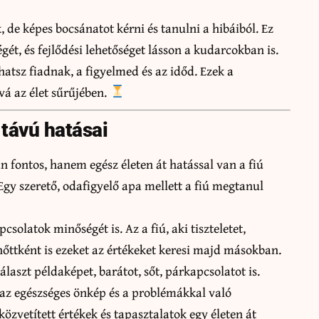
, de képes bocsánatot kérni és tanulni a hibáiból. Ez
égét, és fejlődési lehetőséget lásson a kudarcokban is.
atsz fiadnak, a figyelmed és az időd. Ezek a
á az élet sűrűjében.
 távú hatásai
 fontos, hanem egész életen át hatással van a fiú
Egy szerető, odafigyelő apa mellett a fiú megtanul
solatok minőségét is. Az a fiú, aki tiszteletet,
lnőttként is ezeket az értékeket keresi majd másokban.
laszt példaképet, barátot, sőt, párkapcsolatot is.
, az egészséges önkép és a problémákkal való
özvetített értékek és tapasztalatok egy életen át