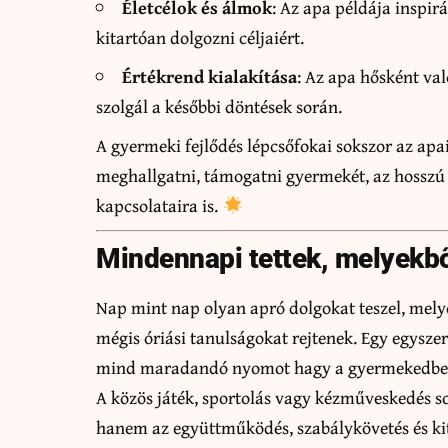
Életcélok és álmok
: Az apa példája inspir
kitartóan dolgozni céljaiért.
Értékrend kialakítása
: Az apa hősként val
szolgál a későbbi döntések során.
A gyermeki fejlődés lépcsőfokai sokszor az ap
meghallgatni, támogatni gyermekét, az hosszú t
kapcsolataira is.
Mindennapi tettek, melyekbő
Nap mint nap olyan apró dolgokat teszel, mely
mégis óriási tanulságokat rejtenek. Egy egyszer
mind maradandó nyomot hagy a gyermekedbe
A közös játék, sportolás vagy kézműveskedés so
hanem az együttműködés, szabálykövetés és kita