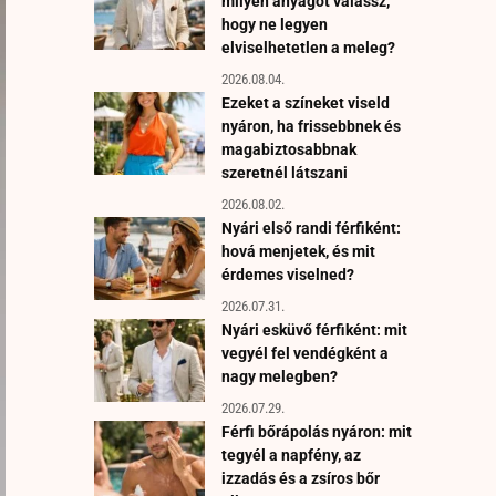
milyen anyagot válassz,
hogy ne legyen
elviselhetetlen a meleg?
2026.08.04.
Ezeket a színeket viseld
nyáron, ha frissebbnek és
magabiztosabbnak
szeretnél látszani
2026.08.02.
Nyári első randi férfiként:
hová menjetek, és mit
érdemes viselned?
2026.07.31.
Nyári esküvő férfiként: mit
vegyél fel vendégként a
nagy melegben?
2026.07.29.
Férfi bőrápolás nyáron: mit
tegyél a napfény, az
izzadás és a zsíros bőr