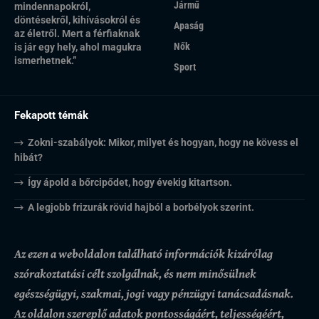
Jármű
mindennapokról,
döntésekről, kihívásokról és
Apaság
az életről. Mert a férfiaknak
Nők
is jár egy hely, ahol magukra
ismerhetnek.”
Sport
Fekapott témák
Zokni-szabályok: Mikor, milyet és hogyan, hogy ne kövess el
hibát?
Így ápold a bőrcipődet, hogy évekig kitartson.
A legjobb frizurák rövid hajból a borbélyok szerint.
Az ezen a weboldalon található információk kizárólag
szórakoztatási célt szolgálnak, és nem minősülnek
egészségügyi, szakmai, jogi vagy pénzügyi tanácsadásnak.
Az oldalon szereplő adatok pontosságáért, teljességéért,