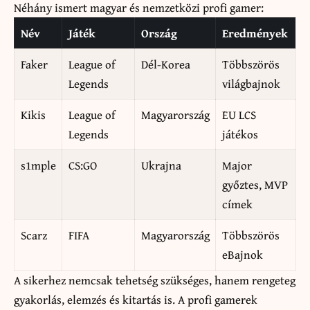
Néhány ismert magyar és nemzetközi profi gamer:
Név
Játék
Ország
Eredmények
Faker
League of
Dél-Korea
Többszörös
Legends
világbajnok
Kikis
League of
Magyarország
EU LCS
Legends
játékos
s1mple
CS:GO
Ukrajna
Major
győztes, MVP
címek
Scarz
FIFA
Magyarország
Többszörös
eBajnok
A sikerhez nemcsak tehetség szükséges, hanem rengeteg
gyakorlás, elemzés és kitartás is. A profi gamerek