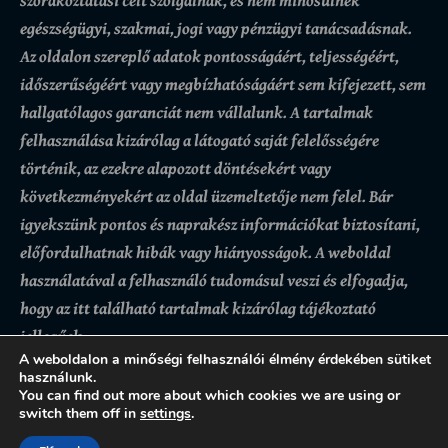
egészségügyi, szakmai, jogi vagy pénzügyi tanácsadásnak.
Az oldalon szereplő adatok pontosságáért, teljességéért,
időszerűségéért vagy megbízhatóságáért sem kifejezett, sem
hallgatólagos garanciát nem vállalunk.
A tartalmak
felhasználása kizárólag a látogató saját felelősségére
történik, az ezekre alapozott döntésekért vagy
következményekért az oldal üzemeltetője nem felel. Bár
igyekszünk pontos és naprakész információkat biztosítani,
előfordulhatnak hibák vagy hiányosságok.
A weboldal
használatával a felhasználó tudomásul veszi és elfogadja,
hogy az itt található tartalmak kizárólag tájékoztató
jellegűek.
A weboldalon a minőségi felhasználói élmény érdekében sütiket
használunk.
You can find out more about which cookies we are using or
switch them off in
settings
.
Adatkezelési tájékoztató
Felhasználási feltételek
Kapcsolat