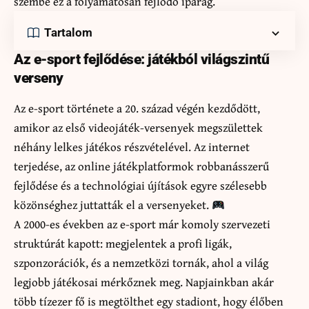
szembe ez a folyamatosan fejlődő iparág.
Tartalom
Az e-sport fejlődése: játékból világszintű
verseny
Az e-sport története a 20. század végén kezdődött,
amikor az első videojáték-versenyek megszülettek
néhány lelkes játékos részvételével. Az internet
terjedése, az online játékplatformok robbanásszerű
fejlődése és a technológiai újítások egyre szélesebb
közönséghez juttatták el a versenyeket.
A 2000-es években az e-sport már komoly szervezeti
struktúrát kapott: megjelentek a profi ligák,
szponzorációk, és a nemzetközi tornák, ahol a világ
legjobb játékosai mérkőznek meg. Napjainkban akár
több tízezer fő is megtölthet egy stadiont, hogy élőben