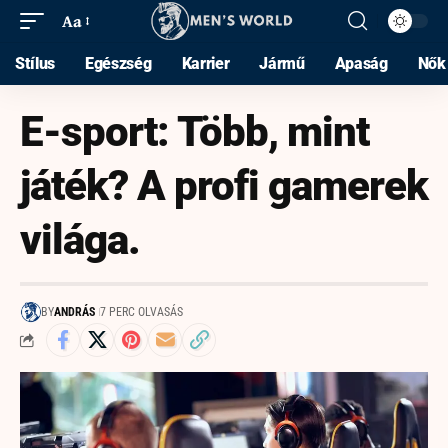
Aa
Stílus
Egészség
Karrier
Jármű
Apaság
Nők
E-sport: Több, mint
játék? A profi gamerek
világa.
BY
ANDRÁS
7 PERC OLVASÁS