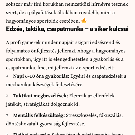
sokszor már tini korukban nemzetközi hírnévre tesznek
szert, de a pályafutásuk általában rövidebb, mint a
hagyományos sportolók esetében.
Edzés, taktika, csapatmunka – a siker kulcsai
A profi gamerek mindennapjait szigorú edzésrend és
folyamatos önfejlesztés jellemzi. Ahogy a hagyományos
sportokban, úgy itt is elengedhetetlen a gyakorlás és a
csapatmunka. Íme, mi jellemzi az e-sport edzéseit:
Napi 6-10 óra gyakorlás:
Egyéni és csapatedzések a
mechanikai készségek fejlesztésére.
Taktikai megbeszélések:
Elemzik az ellenfelek
játékát, stratégiákat dolgoznak ki.
Mentális felkészültség:
Stresszkezelés, fókuszálás,
döntéshozatali gyorsaság fejlesztése.
Fizikai egészség:
Sokan járnak edzőterembe, hogy