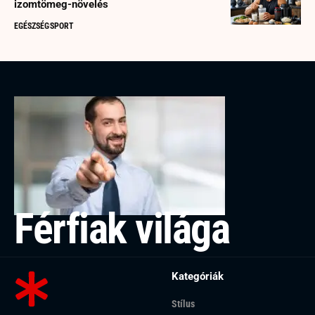
izomtömeg-növelés
EGÉSZSÉG
SPORT
Férfiak világa
Kategóriák
Stílus