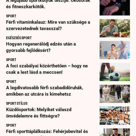
A legújabb sportkütyük tesztje: Okosórák
és fitneszkarkötők.
SPORT
Férfi vitaminkalauz: Mire van szüksége a
szervezetednek tavasszal?
EGÉSZSÉG
SPORT
Hogyan regenerálódj edzés után a
gyorsabb fejlődésért?
SPORT
A foci szabályai közérthetően – hogy ne
csak a lest lásd a meccsen!
SPORT
A legdivatosabb férfi szabadidőruhák,
amikben az utcára is kimehetsz
SPORT
STÍLUS
Küzdősportok: Melyiket válaszd
önvédelemre és fittségre?
SPORT
Férfi sporttáplálkozás: Fehérjebevitel és