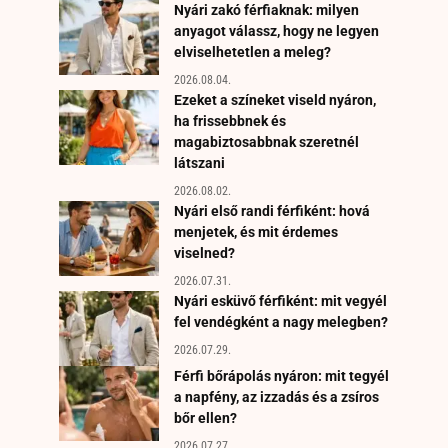
Nyári zakó férfiaknak: milyen
anyagot válassz, hogy ne legyen
elviselhetetlen a meleg?
2026.08.04.
Ezeket a színeket viseld nyáron,
ha frissebbnek és
magabiztosabbnak szeretnél
látszani
2026.08.02.
Nyári első randi férfiként: hová
menjetek, és mit érdemes
viselned?
2026.07.31.
Nyári esküvő férfiként: mit vegyél
fel vendégként a nagy melegben?
2026.07.29.
Férfi bőrápolás nyáron: mit tegyél
a napfény, az izzadás és a zsíros
bőr ellen?
2026.07.27.