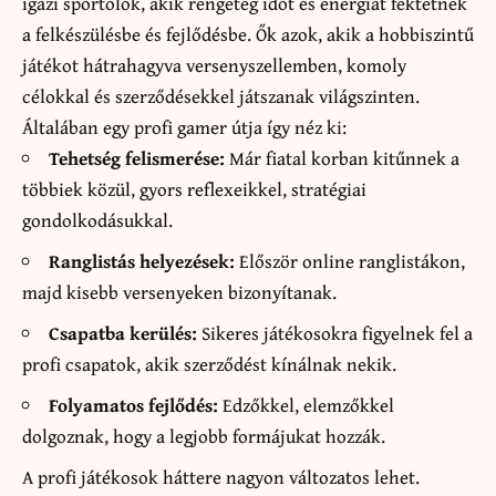
igazi sportolók, akik rengeteg időt és energiát fektetnek
a felkészülésbe és fejlődésbe. Ők azok, akik a hobbiszintű
játékot hátrahagyva versenyszellemben, komoly
célokkal és szerződésekkel játszanak világszinten.
Általában egy profi gamer útja így néz ki:
Tehetség felismerése:
Már fiatal korban kitűnnek a
többiek közül, gyors reflexeikkel, stratégiai
gondolkodásukkal.
Ranglistás helyezések:
Először online ranglistákon,
majd kisebb versenyeken bizonyítanak.
Csapatba kerülés:
Sikeres játékosokra figyelnek fel a
profi csapatok, akik szerződést kínálnak nekik.
Folyamatos fejlődés:
Edzőkkel, elemzőkkel
dolgoznak, hogy a legjobb formájukat hozzák.
A profi játékosok háttere nagyon változatos lehet.