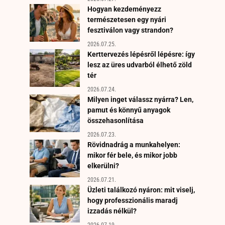
Hogyan kezdeményezz
természetesen egy nyári
fesztiválon vagy strandon?
2026.07.25.
Kerttervezés lépésről lépésre: így
lesz az üres udvarból élhető zöld
tér
2026.07.24.
Milyen inget válassz nyárra? Len,
pamut és könnyű anyagok
összehasonlítása
2026.07.23.
Rövidnadrág a munkahelyen:
mikor fér bele, és mikor jobb
elkerülni?
2026.07.21.
Üzleti találkozó nyáron: mit viselj,
hogy professzionális maradj
izzadás nélkül?
2026.07.19.