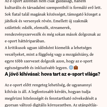
Az e-sport azonban nem csak gazdasági, hanem
kulturális és társadalmi szempontból is formáló erő lett.
Sok fiatal talál magának közösséget, támogató közeget a
játékok és versenyek révén. Emellett új szakmák
születtek: edzők, elemzők, streamerek,
rendezvényszervezők és még sokan mások dolgoznak az
e-sport háttériparában.
A kritikusok ugyan időnként kiemelik a lehetséges
veszélyeket, mint a függőség vagy a mozgáshiány, de
egyre több szervezet dolgozik azon, hogy az e-sport
egészségesebb és inkluzívabb legyen.
A jövő kihívásai: hova tart az e-sport világa?
Az e-sport előtt rengeteg lehetőség, de ugyanannyi
kihívás is áll. A legfontosabb kérdés, hogyan tudja
megőrizni hitelességét és fenntartható növekedését a
gyorsan változó digitális környezetben. Az utánpótlás-