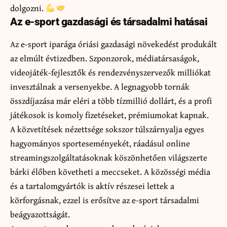
dolgozni.
Az e-sport gazdasági és társadalmi hatásai
Az e-sport iparága óriási gazdasági növekedést produkált
az elmúlt évtizedben. Szponzorok, médiatársaságok,
videojáték-fejlesztők és rendezvényszervezők milliókat
invesztálnak a versenyekbe. A legnagyobb tornák
összdíjazása már eléri a több tízmillió dollárt, és a profi
játékosok is komoly fizetéseket, prémiumokat kapnak.
A közvetítések nézettsége sokszor túlszárnyalja egyes
hagyományos sporteseményekét, ráadásul online
streamingszolgáltatásoknak köszönhetően világszerte
bárki élőben követheti a meccseket. A közösségi média
és a tartalomgyártók is aktív részesei lettek a
körforgásnak, ezzel is erősítve az e-sport társadalmi
beágyazottságát.