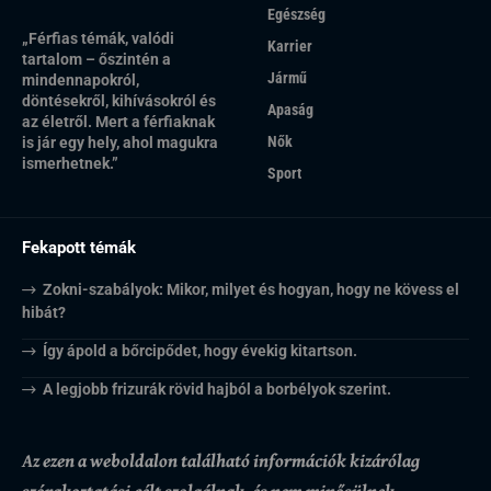
Egészség
„Férfias témák, valódi
Karrier
tartalom – őszintén a
Jármű
mindennapokról,
döntésekről, kihívásokról és
Apaság
az életről. Mert a férfiaknak
Nők
is jár egy hely, ahol magukra
ismerhetnek.”
Sport
Fekapott témák
Zokni-szabályok: Mikor, milyet és hogyan, hogy ne kövess el
hibát?
Így ápold a bőrcipődet, hogy évekig kitartson.
A legjobb frizurák rövid hajból a borbélyok szerint.
Az ezen a weboldalon található információk kizárólag
szórakoztatási célt szolgálnak, és nem minősülnek