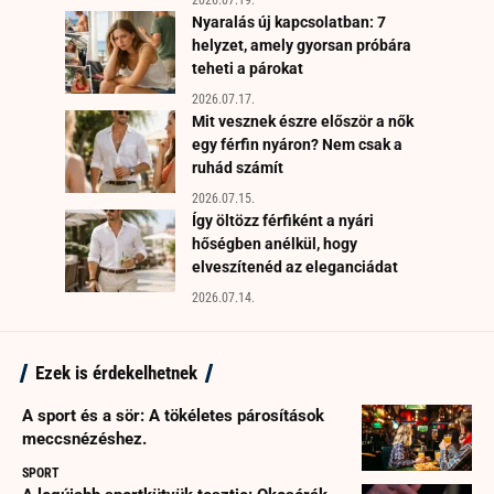
Nyaralás új kapcsolatban: 7
helyzet, amely gyorsan próbára
teheti a párokat
2026.07.17.
Mit vesznek észre először a nők
egy férfin nyáron? Nem csak a
ruhád számít
2026.07.15.
Így öltözz férfiként a nyári
hőségben anélkül, hogy
elveszítenéd az eleganciádat
2026.07.14.
Ezek is érdekelhetnek
A sport és a sör: A tökéletes párosítások
meccsnézéshez.
SPORT