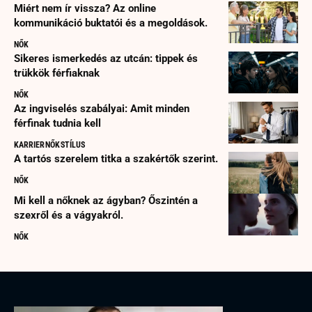
Miért nem ír vissza? Az online
kommunikáció buktatói és a megoldások.
NŐK
Sikeres ismerkedés az utcán: tippek és
trükkök férfiaknak
NŐK
Az ingviselés szabályai: Amit minden
férfinak tudnia kell
KARRIER
NŐK
STÍLUS
A tartós szerelem titka a szakértők szerint.
NŐK
Mi kell a nőknek az ágyban? Őszintén a
szexről és a vágyakról.
NŐK