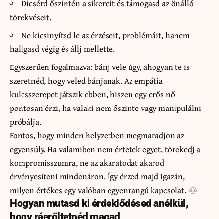
Dicsérd őszintén a sikereit és támogasd az önálló
törekvéseit.
Ne kicsinyítsd le az érzéseit, problémáit, hanem
hallgasd végig és állj mellette.
Egyszerűen fogalmazva: bánj vele úgy, ahogyan te is
szeretnéd, hogy veled bánjanak. Az empátia
kulcsszerepet játszik ebben, hiszen egy erős nő
pontosan érzi, ha valaki nem őszinte vagy manipulálni
próbálja.
Fontos, hogy minden helyzetben megmaradjon az
egyensúly. Ha valamiben nem értetek egyet, törekedj a
kompromisszumra, ne az akaratodat akarod
érvényesíteni mindenáron. Így érzed majd igazán,
milyen értékes egy valóban egyenrangú kapcsolat.
Hogyan mutasd ki érdeklődésed anélkül,
hogy ráerőltetnéd magad