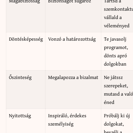
Magabiztosság
Biztonságot sugároz
Tartsd a
szemkontaktu
vállald a
véleményed
Döntésképesség
Vonzó a határozottság
Te javasolj
programot,
dönts apró
dolgokban
Őszinteség
Megalapozza a bizalmat
Ne játssz
szerepeket,
mutasd a való
éned
Nyitottság
Inspiráló, érdekes
Próbálj ki új
személyiség
dolgokat,
beszélj a