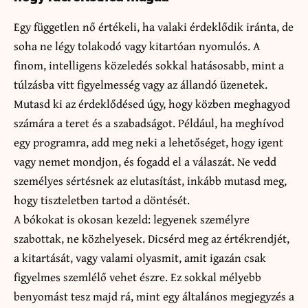
Egy független nő értékeli, ha valaki érdeklődik iránta, de
soha ne légy tolakodó vagy kitartóan nyomulós. A
finom, intelligens közeledés sokkal hatásosabb, mint a
túlzásba vitt figyelmesség vagy az állandó üzenetek.
Mutasd ki az érdeklődésed úgy, hogy közben meghagyod
számára a teret és a szabadságot. Például, ha meghívod
egy programra, add meg neki a lehetőséget, hogy igent
vagy nemet mondjon, és fogadd el a válaszát. Ne vedd
személyes sértésnek az elutasítást, inkább mutasd meg,
hogy tiszteletben tartod a döntését.
A bókokat is okosan kezeld: legyenek személyre
szabottak, ne közhelyesek. Dicsérd meg az értékrendjét,
a kitartását, vagy valami olyasmit, amit igazán csak
figyelmes szemlélő vehet észre. Ez sokkal mélyebb
benyomást tesz majd rá, mint egy általános megjegyzés a