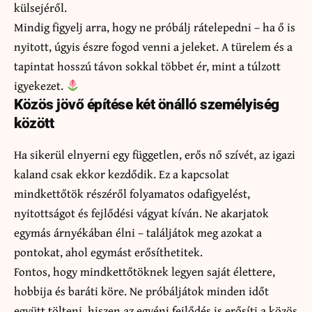
külsejéről.
Mindig figyelj arra, hogy ne próbálj rátelepedni – ha ő is
nyitott, úgyis észre fogod venni a jeleket. A türelem és a
tapintat hosszú távon sokkal többet ér, mint a túlzott
igyekezet.
Közös jövő építése két önálló személyiség
között
Ha sikerül elnyerni egy független, erős nő szívét, az igazi
kaland csak ekkor kezdődik. Ez a kapcsolat
mindkettőtök részéről folyamatos odafigyelést,
nyitottságot és fejlődési vágyat kíván. Ne akarjatok
egymás árnyékában élni – találjátok meg azokat a
pontokat, ahol egymást erősíthetitek.
Fontos, hogy mindkettőtöknek legyen saját élettere,
hobbija és baráti köre. Ne próbáljátok minden időt
együtt tölteni, hiszen az egyéni fejlődés is erősíti a közös