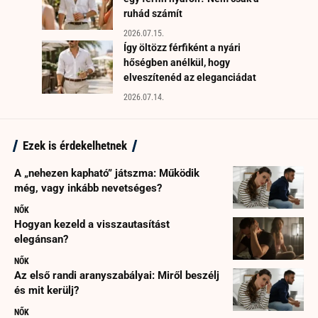
ruhád számít
2026.07.15.
Így öltözz férfiként a nyári
hőségben anélkül, hogy
elveszítenéd az eleganciádat
2026.07.14.
Ezek is érdekelhetnek
A „nehezen kapható” játszma: Működik
még, vagy inkább nevetséges?
NŐK
Hogyan kezeld a visszautasítást
elegánsan?
NŐK
Az első randi aranyszabályai: Miről beszélj
és mit kerülj?
NŐK