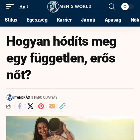
Aa
Stílus
Egészség
Karrier
Jármű
Apaság
Nők
Hogyan hódíts meg
egy független, erős
nőt?
BY
ANDRÁS
8 PERC OLVASÁS