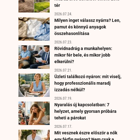
tér
2026.07.24.
Milyen inget válassz nyárra? Len,
pamut és könnyű anyagok
összehasonlítása
2026.07.23.
Rövidnadrág a munkahelyen:
mikor fér bele, és mikor jobb
elkerülni?
2026.07.21.
Üzleti találkozó nyáron: mit viselj,
hogy professzionális maradj
izzadás nélkül?
2026.07.19.
Nyaralás új kapcsolatban: 7
helyzet, amely gyorsan próbára
teheti a párokat
2026.07.17.
Mit vesznek észre először a nők
egy férfin nyáron? Nem csak a