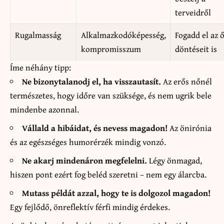
terveidről
Rugalmasság
Alkalmazkodóképesség,
Fogadd el az 
kompromisszum
döntéseit is
Íme néhány tipp:
Ne bizonytalanodj el, ha visszautasít.
Az erős nőnél
természetes, hogy időre van szüksége, és nem ugrik bele
mindenbe azonnal.
Vállald a hibáidat, és nevess magadon!
Az önirónia
és az egészséges humorérzék mindig vonzó.
Ne akarj mindenáron megfelelni.
Légy önmagad,
hiszen pont ezért fog beléd szeretni – nem egy álarcba.
Mutass példát azzal, hogy te is dolgozol magadon!
Egy fejlődő, önreflektív férfi mindig érdekes.