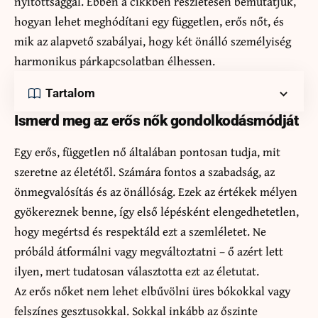
nyitottsággal. Ebben a cikkben részletesen bemutatjuk,
hogyan lehet meghódítani egy független, erős nőt, és
mik az alapvető szabályai, hogy két önálló személyiség
harmonikus párkapcsolatban élhessen.
Tartalom
Ismerd meg az erős nők gondolkodásmódját
Egy erős, független nő általában pontosan tudja, mit
szeretne az életétől. Számára fontos a szabadság, az
önmegvalósítás és az önállóság. Ezek az értékek mélyen
gyökereznek benne, így első lépésként elengedhetetlen,
hogy megértsd és respektáld ezt a szemléletet. Ne
próbáld átformálni vagy megváltoztatni – ő azért lett
ilyen, mert tudatosan választotta ezt az életutat.
Az erős nőket nem lehet elbűvölni üres bókokkal vagy
felszínes gesztusokkal. Sokkal inkább az őszinte