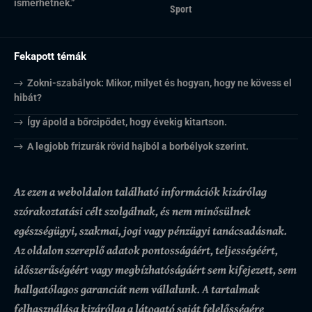
ismerhetnek.”
Sport
Fekapott témák
Zokni-szabályok: Mikor, milyet és hogyan, hogy ne kövess el
hibát?
Így ápold a bőrcipődet, hogy évekig kitartson.
A legjobb frizurák rövid hajból a borbélyok szerint.
Az ezen a weboldalon található információk kizárólag
szórakoztatási célt szolgálnak, és nem minősülnek
egészségügyi, szakmai, jogi vagy pénzügyi tanácsadásnak.
Az oldalon szereplő adatok pontosságáért, teljességéért,
időszerűségéért vagy megbízhatóságáért sem kifejezett, sem
hallgatólagos garanciát nem vállalunk.
A tartalmak
felhasználása kizárólag a látogató saját felelősségére