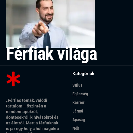
Férfiak világa
Kategóriák
Stílus
Egészség
„Férfias témák, valódi
Karrier
tartalom – őszintén a
Jármű
mindennapokról,
döntésekről, kihívásokról és
Apaság
az életről. Mert a férfiaknak
Nők
is jár egy hely, ahol magukra