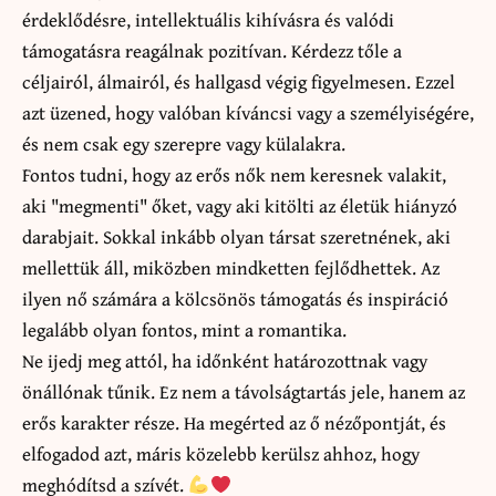
érdeklődésre, intellektuális kihívásra és valódi
támogatásra reagálnak pozitívan. Kérdezz tőle a
céljairól, álmairól, és hallgasd végig figyelmesen. Ezzel
azt üzened, hogy valóban kíváncsi vagy a személyiségére,
és nem csak egy szerepre vagy külalakra.
Fontos tudni, hogy az erős nők nem keresnek valakit,
aki "megmenti" őket, vagy aki kitölti az életük hiányzó
darabjait. Sokkal inkább olyan társat szeretnének, aki
mellettük áll, miközben mindketten fejlődhettek. Az
ilyen nő számára a kölcsönös támogatás és inspiráció
legalább olyan fontos, mint a romantika.
Ne ijedj meg attól, ha időnként határozottnak vagy
önállónak tűnik. Ez nem a távolságtartás jele, hanem az
erős karakter része. Ha megérted az ő nézőpontját, és
elfogadod azt, máris közelebb kerülsz ahhoz, hogy
meghódítsd a szívét.