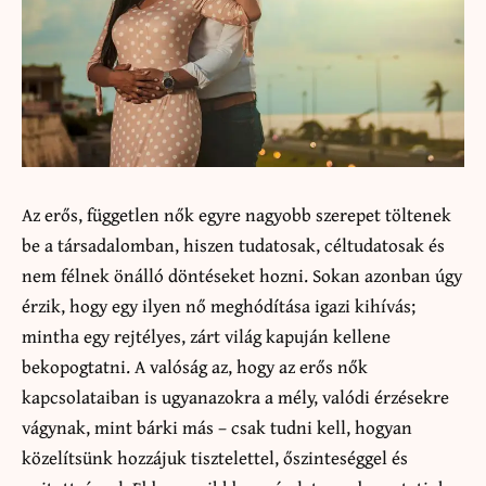
Az erős, független nők egyre nagyobb szerepet töltenek
be a társadalomban, hiszen tudatosak, céltudatosak és
nem félnek önálló döntéseket hozni. Sokan azonban úgy
érzik, hogy egy ilyen nő meghódítása igazi kihívás;
mintha egy rejtélyes, zárt világ kapuján kellene
bekopogtatni. A valóság az, hogy az erős nők
kapcsolataiban is ugyanazokra a mély, valódi érzésekre
vágynak, mint bárki más – csak tudni kell, hogyan
közelítsünk hozzájuk tisztelettel, őszinteséggel és