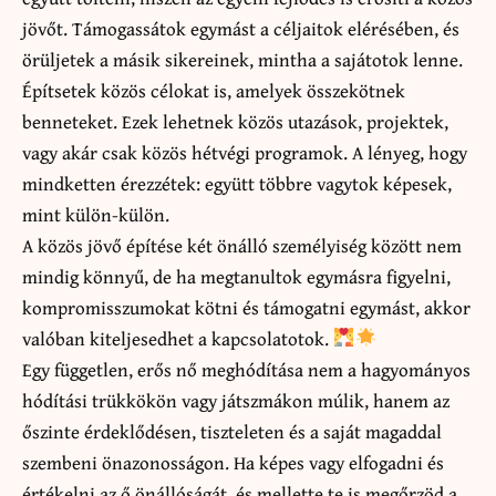
jövőt. Támogassátok egymást a céljaitok elérésében, és
örüljetek a másik sikereinek, mintha a sajátotok lenne.
Építsetek közös célokat is, amelyek összekötnek
benneteket. Ezek lehetnek közös utazások, projektek,
vagy akár csak közös hétvégi programok. A lényeg, hogy
mindketten érezzétek: együtt többre vagytok képesek,
mint külön-külön.
A közös jövő építése két önálló személyiség között nem
mindig könnyű, de ha megtanultok egymásra figyelni,
kompromisszumokat kötni és támogatni egymást, akkor
valóban kiteljesedhet a kapcsolatotok.
Egy független, erős nő meghódítása nem a hagyományos
hódítási trükkökön vagy játszmákon múlik, hanem az
őszinte érdeklődésen, tiszteleten és a saját magaddal
szembeni önazonosságon. Ha képes vagy elfogadni és
értékelni az ő önállóságát, és mellette te is megőrzöd a