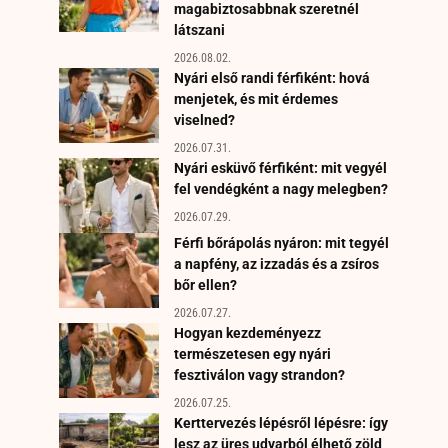
magabiztosabbnak szeretnél
látszani
2026.08.02.
Nyári első randi férfiként: hová
menjetek, és mit érdemes
viselned?
2026.07.31.
Nyári esküvő férfiként: mit vegyél
fel vendégként a nagy melegben?
2026.07.29.
Férfi bőrápolás nyáron: mit tegyél
a napfény, az izzadás és a zsíros
bőr ellen?
2026.07.27.
Hogyan kezdeményezz
természetesen egy nyári
fesztiválon vagy strandon?
2026.07.25.
Kerttervezés lépésről lépésre: így
lesz az üres udvarból élhető zöld