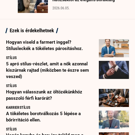
2026.06.05.
Ezek is érdekelhetnek
Hogyan viseld a farmert inggel?
Stílusleckék a tökéletes párosításhoz.
STÍLUS
5 apró stílus-részlet, amit a nők azonnal
kiszúrnak rajtad (miközben te észre sem
veszed)
STÍLUS
Hogyan válasszunk az öltözékünkhöz
passzoló férfi karórát?
KARRIER
STÍLUS
A tökéletes borotválkozás 5 lépése a
bőrirritáció ellen.
STÍLUS