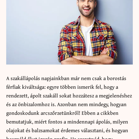
A szakállápolás napjainkban már nem csak a borostás
férfiak kiváltsága: egyre többen ismerik fel, hogy a
rendezett, ápolt szakáll sokat hozzátesz a megjelenéshez
és az önbizalomhoz is. Azonban nem mindegy, hogyan
gondoskodunk arcszőrzetünkről! Ebben a cikkben
bemutatjuk, miért fontos a mindennapi ápolás, milyen
olajokat és balzsamokat érdemes választani, és hogyan
használd őket igazán profin. Ha szeretnéd, hogy