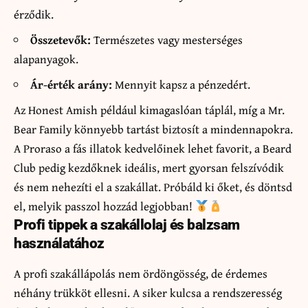
érződik.
Összetevők:
Természetes vagy mesterséges
alapanyagok.
Ár-érték arány:
Mennyit kapsz a pénzedért.
Az Honest Amish például kimagaslóan táplál, míg a Mr.
Bear Family könnyebb tartást biztosít a mindennapokra.
A Proraso a fás illatok kedvelőinek lehet favorit, a Beard
Club pedig kezdőknek ideális, mert gyorsan felszívódik
és nem nehezíti el a szakállat. Próbáld ki őket, és döntsd
el, melyik passzol hozzád legjobban!
Profi tippek a szakállolaj és balzsam
használatához
A profi szakállápolás nem ördöngösség, de érdemes
néhány trükköt ellesni. A siker kulcsa a rendszeresség