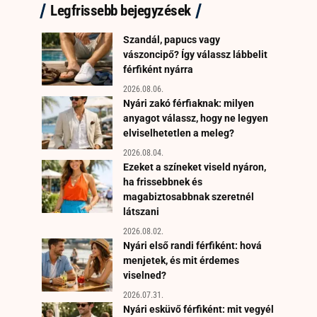
Legfrissebb bejegyzések
Szandál, papucs vagy
vászoncipő? Így válassz lábbelit
férfiként nyárra
2026.08.06.
Nyári zakó férfiaknak: milyen
anyagot válassz, hogy ne legyen
elviselhetetlen a meleg?
2026.08.04.
Ezeket a színeket viseld nyáron,
ha frissebbnek és
magabiztosabbnak szeretnél
látszani
2026.08.02.
Nyári első randi férfiként: hová
menjetek, és mit érdemes
viselned?
2026.07.31.
Nyári esküvő férfiként: mit vegyél