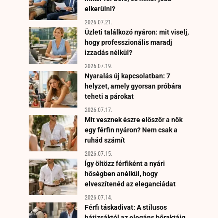
elkerülni?
2026.07.21.
Üzleti találkozó nyáron: mit viselj,
hogy professzionális maradj
izzadás nélkül?
2026.07.19.
Nyaralás új kapcsolatban: 7
helyzet, amely gyorsan próbára
teheti a párokat
2026.07.17.
Mit vesznek észre először a nők
egy férfin nyáron? Nem csak a
ruhád számít
2026.07.15.
Így öltözz férfiként a nyári
hőségben anélkül, hogy
elveszítenéd az eleganciádat
2026.07.14.
Férfi táskadivat: A stílusos
hátizsáktól az elegáns bőraktáig