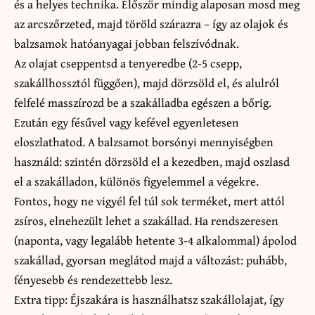
és a helyes technika. Először mindig alaposan mosd meg
az arcszőrzeted, majd töröld szárazra – így az olajok és
balzsamok hatóanyagai jobban felszívódnak.
Az olajat cseppentsd a tenyeredbe (2-5 csepp,
szakállhossztól függően), majd dörzsöld el, és alulról
felfelé masszírozd be a szakálladba egészen a bőrig.
Ezután egy fésűvel vagy kefével egyenletesen
eloszlathatod. A balzsamot borsónyi mennyiségben
használd: szintén dörzsöld el a kezedben, majd oszlasd
el a szakálladon, különös figyelemmel a végekre.
Fontos, hogy ne vigyél fel túl sok terméket, mert attól
zsíros, elnehezült lehet a szakállad. Ha rendszeresen
(naponta, vagy legalább hetente 3-4 alkalommal) ápolod
szakállad, gyorsan meglátod majd a változást: puhább,
fényesebb és rendezettebb lesz.
Extra tipp: Éjszakára is használhatsz szakállolajat, így