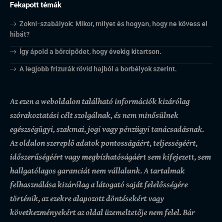
Fekapott témák
Zokni-szabályok: Mikor, milyet és hogyan, hogy ne kövess el
hibát?
Így ápold a bőrcipődet, hogy évekig kitartson.
A legjobb frizurák rövid hajból a borbélyok szerint.
Az ezen a weboldalon található információk kizárólag
szórakoztatási célt szolgálnak, és nem minősülnek
egészségügyi, szakmai, jogi vagy pénzügyi tanácsadásnak.
Az oldalon szereplő adatok pontosságáért, teljességéért,
időszerűségéért vagy megbízhatóságáért sem kifejezett, sem
hallgatólagos garanciát nem vállalunk.
A tartalmak
felhasználása kizárólag a látogató saját felelősségére
történik, az ezekre alapozott döntésekért vagy
következményekért az oldal üzemeltetője nem felel. Bár