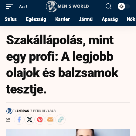
Aa
Stílus
Egészség
Karrier
Jármű
Apaság
Nők
Szakállápolás, mint
egy profi: A legjobb
olajok és balzsamok
tesztje.
BY
ANDRÁS
7 PERC OLVASÁS