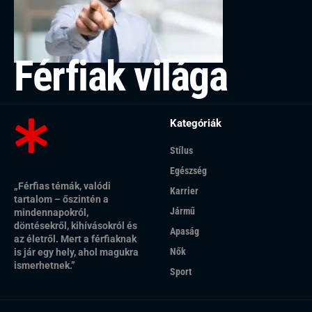
Férfiak világa
Kategóriák
Stílus
Egészség
„Férfias témák, valódi
Karrier
tartalom – őszintén a
Jármű
mindennapokról,
döntésekről, kihívásokról és
Apaság
az életről. Mert a férfiaknak
Nők
is jár egy hely, ahol magukra
ismerhetnek.”
Sport