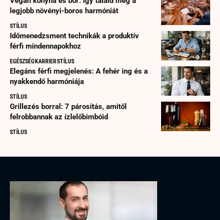
Vegán konyha és bor: így találd meg a
legjobb növényi-boros harmóniát
STÍLUS
Időmenedzsment technikák a produktív
férfi mindennapokhoz
EGÉSZSÉG
KARRIER
STÍLUS
Elegáns férfi megjelenés: A fehér ing és a
nyakkendő harmóniája
STÍLUS
Grillezés borral: 7 párosítás, amitől
felrobbannak az ízlelőbimbóid
STÍLUS