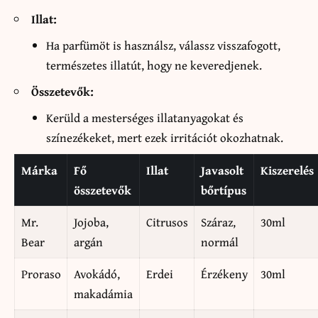
Illat:
Ha parfümöt is használsz, válassz visszafogott,
természetes illatút, hogy ne keveredjenek.
Összetevők:
Kerüld a mesterséges illatanyagokat és
színezékeket, mert ezek irritációt okozhatnak.
Márka
Fő
Illat
Javasolt
Kiszerelés
összetevők
bőrtípus
Mr.
Jojoba,
Citrusos
Száraz,
30ml
Bear
argán
normál
Proraso
Avokádó,
Erdei
Érzékeny
30ml
makadámia