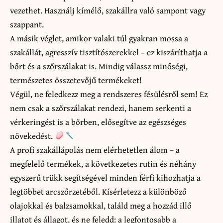
vezethet. Használj kímélő, szakállra való sampont vagy
szappant.
A másik véglet, amikor valaki túl gyakran mossa a
szakállát, agresszív tisztítószerekkel – ez kiszáríthatja a
bőrt és a szőrszálakat is. Mindig válassz minőségi,
természetes összetevőjű termékeket!
Végül, ne feledkezz meg a rendszeres fésülésről sem! Ez
nem csak a szőrszálakat rendezi, hanem serkenti a
vérkeringést is a bőrben, elősegítve az egészséges
növekedést.
A profi szakállápolás nem elérhetetlen álom – a
megfelelő termékek, a következetes rutin és néhány
egyszerű trükk segítségével minden férfi kihozhatja a
legtöbbet arcszőrzetéből. Kísérletezz a különböző
olajokkal és balzsamokkal, találd meg a hozzád illő
illatot és állagot, és ne feledd: a legfontosabb a