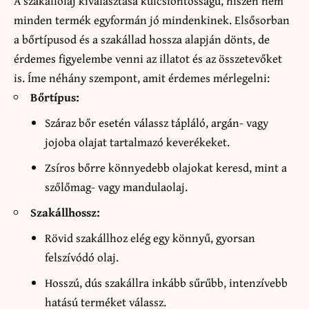
A szakállolaj kiválasztása kulcsfontosságú, hiszen nem
minden termék egyformán jó mindenkinek. Elsősorban
a bőrtípusod és a szakállad hossza alapján dönts, de
érdemes figyelembe venni az illatot és az összetevőket
is. Íme néhány szempont, amit érdemes mérlegelni:
Bőrtípus:
Száraz bőr esetén válassz tápláló, argán- vagy
jojoba olajat tartalmazó keverékeket.
Zsíros bőrre könnyedebb olajokat keresd, mint a
szőlőmag- vagy mandulaolaj.
Szakállhossz:
Rövid szakállhoz elég egy könnyű, gyorsan
felszívódó olaj.
Hosszú, dús szakállra inkább sűrűbb, intenzívebb
hatású terméket válassz.