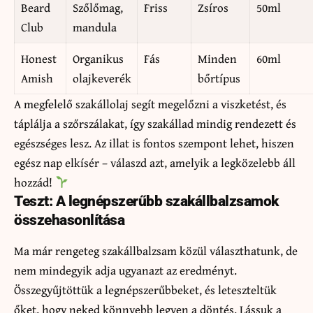
Beard
Szőlőmag,
Friss
Zsíros
50ml
Club
mandula
Honest
Organikus
Fás
Minden
60ml
Amish
olajkeverék
bőrtípus
A megfelelő szakállolaj segít megelőzni a viszketést, és
táplálja a szőrszálakat, így szakállad mindig rendezett és
egészséges lesz. Az illat is fontos szempont lehet, hiszen
egész nap elkísér – válaszd azt, amelyik a legközelebb áll
hozzád!
Teszt: A legnépszerűbb szakállbalzsamok
összehasonlítása
Ma már rengeteg szakállbalzsam közül választhatunk, de
nem mindegyik adja ugyanazt az eredményt.
Összegyűjtöttük a legnépszerűbbeket, és leteszteltük
őket, hogy neked könnyebb legyen a döntés. Lássuk a