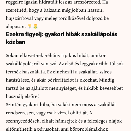
reggelre igazán hidratált lesz az arcszőrzeted. Ha
szeretnéd, hogy a balzsam még jobban hasson,
hajszárítóval vagy meleg törölközővel dolgozd be
alaposan.
Ezekre figyelj: gyakori hibák szakállápolás
közben
Sokan elkövetnek néhány tipikus hibát, amikor
szakállápolásról van szó. Az első és leggyakoribb: túl sok
termék használata. Ez elnehezíti a szakállat, zsíros
hatású lesz, és akár bőrirritációt is okozhat. Mindig
tartsd be az ajánlott mennyiséget, és inkább kevesebbet
használj elsőre!
Szintén gyakori hiba, ha valaki nem moss a szakállát
rendszeresen, vagy csak vízzel öblíti át. A
szennyeződések, elhalt hámsejtek és a felesleges olajok
eltömíthetik a pórusokat, ami bőrproblémákhoz