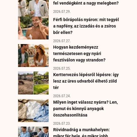
fel vendégként a nagy melegben?
2026.07.29.
Férfi bőrápolás nyáron: mit tegyél
a napfény, az izzadás és a zsíros
bőr ellen?
2026.07.27.
Hogyan kezdeményezz
természetesen egy nyári
fesztiválon vagy strandon?
2026.07.25.
Kerttervezés lépésről lépésre: így
lesz az üres udvarból élhető zöld
tér
2026.07.24.
Milyen inget válassz nyárra? Len,
pamut és könnyű anyagok
összehasonlítása
2026.07.23.
Rövidnadrág a munkahelyen:
mikor fér bele, és mikor jobb