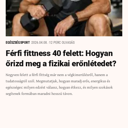
EGÉSZSÉG
SPORT
2026.04.08.
12 PERC OLVASÁS
Férfi fittness 40 felett: Hogyan
őrizd meg a fizikai erőnlétedet?
Negyven felett a férfi fittség már nem a végkimerülésről, hanem a
tudatosságról szól. Megmutatjuk, hogyan maradj erős, energikus és
egészséges: milyen edzést válassz, hogyan étkezz, és milyen szokások
segítenek formában maradni hosszú távon.