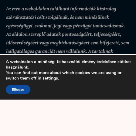
Az ezen a weboldalon található információk kizárólag
szórakoztatási célt szolgálnak, és nem minősülnek
egészségügyi, szakmai, jogi vagy pénzügyi tanácsadásnak.
Az oldalon szereplő adatok pontosságáért, teljességéért,
időszerűségéért vagy megbízhatóságáért sem kifejezett, sem
hallgatólagos garanciát nem vállalunk.
A tartalmak
felhasználása kizárólag a látogató saját felelősségére
A weboldalon a minőségi felhasználói élmény érdekében sütiket
történik, az ezekre alapozott döntésekért vagy
használunk.
You can find out more about which cookies we are using or
következményekért az oldal üzemeltetője nem felel. Bár
switch them off in
settings
.
igyekszünk pontos és naprakész információkat biztosítani,
Elfogad
előfordulhatnak hibák vagy hiányosságok.
A weboldal
használatával a felhasználó tudomásul veszi és elfogadja,
hogy az itt található tartalmak kizárólag tájékoztató
jellegűek.