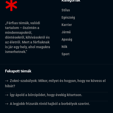
Kategóriák
Stílus
Egészség
„Férfias témák, valódi
Karrier
tartalom – őszintén a
Jármű
mindennapokról,
döntésekről, kihívásokról és
Apaság
az életről. Mert a férfiaknak
Nők
is jár egy hely, ahol magukra
ismerhetnek.”
Sport
Fekapott témák
Zokni-szabályok: Mikor, milyet és hogyan, hogy ne kövess el
hibát?
Így ápold a bőrcipődet, hogy évekig kitartson.
A legjobb frizurák rövid hajból a borbélyok szerint.