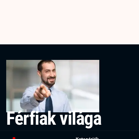
Férfiak világa