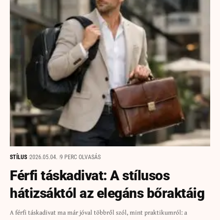
STÍLUS
2026.05.04.
9 PERC OLVASÁS
Férfi táskadivat: A stílusos
hátizsáktól az elegáns bőraktáig
A férfi táskadivat ma már jóval többről szól, mint praktikumról: a