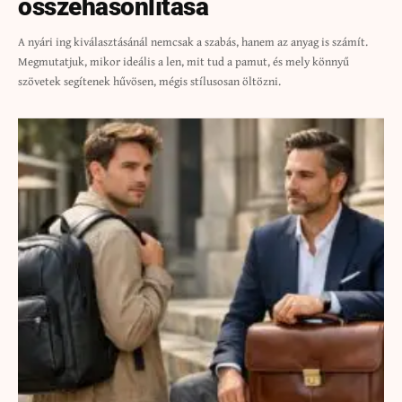
összehasonlítása
A nyári ing kiválasztásánál nemcsak a szabás, hanem az anyag is számít.
Megmutatjuk, mikor ideális a len, mit tud a pamut, és mely könnyű
szövetek segítenek hűvösen, mégis stílusosan öltözni.