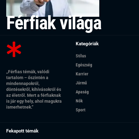
Férfiak világa
Kategóriák
Stílus
Egészség
„Férfias témák, valódi
Karrier
tartalom – őszintén a
Jármű
mindennapokról,
döntésekről, kihívásokról és
Apaság
az életről. Mert a férfiaknak
Nők
is jár egy hely, ahol magukra
ismerhetnek.”
Sport
Fekapott témák