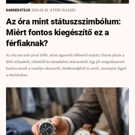
KARRIER
STÍLUS
2026.04.30.
8 PERC OLVASÁS
Az óra mint státuszszimbólum:
Miért fontos kiegészítő ez a
férfiaknak?
Az óra ma már jóval több, mint egyszerű időmérő eszköz: finom jelzés a
férfi stílusáról, ízléséről és társadalmi státuszáról. Egy jól megválasztott
karóra mesél a viselője sikereiről, értékrendjéről és arról, mennyire figyel
a részletekre.