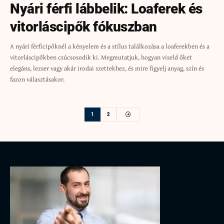
Nyári férfi lábbelik: Loaferek és
vitorláscipők fókuszban
A nyári férficipőknél a kényelem és a stílus találkozása a loaferekben és a
vitorláscipőkben csúcsosodik ki. Megmutatjuk, hogyan viseld őket
elegáns, lezser vagy akár irodai szettekhez, és mire figyelj anyag, szín és
fazon választásakor.
1
2