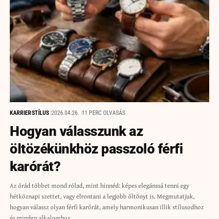
KARRIER
STÍLUS
2026.04.26.
11 PERC OLVASÁS
Hogyan válasszunk az
öltözékünkhöz passzoló férfi
karórát?
Az órád többet mond rólad, mint hinnéd: képes elegánssá tenni egy
hétköznapi szettet, vagy elrontani a legjobb öltönyt is. Megmutatjuk,
hogyan válassz olyan férfi karórát, amely harmonikusan illik stílusodhoz
és minden alkalomhoz.