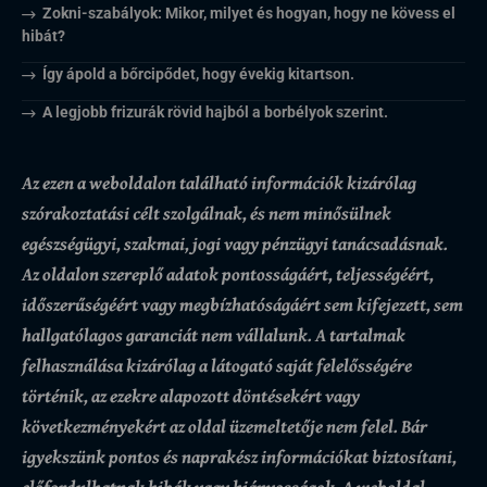
Zokni-szabályok: Mikor, milyet és hogyan, hogy ne kövess el
hibát?
Így ápold a bőrcipődet, hogy évekig kitartson.
A legjobb frizurák rövid hajból a borbélyok szerint.
Az ezen a weboldalon található információk kizárólag
szórakoztatási célt szolgálnak, és nem minősülnek
egészségügyi, szakmai, jogi vagy pénzügyi tanácsadásnak.
Az oldalon szereplő adatok pontosságáért, teljességéért,
időszerűségéért vagy megbízhatóságáért sem kifejezett, sem
hallgatólagos garanciát nem vállalunk.
A tartalmak
felhasználása kizárólag a látogató saját felelősségére
történik, az ezekre alapozott döntésekért vagy
következményekért az oldal üzemeltetője nem felel. Bár
igyekszünk pontos és naprakész információkat biztosítani,
előfordulhatnak hibák vagy hiányosságok.
A weboldal