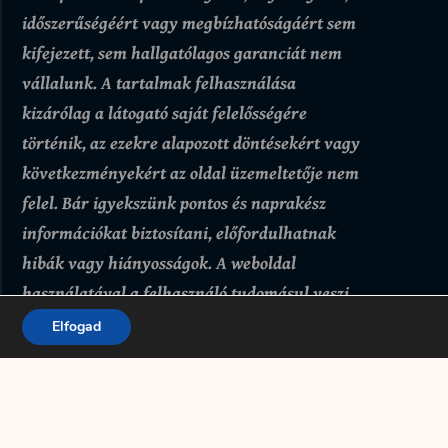
időszerűségéért vagy megbízhatóságáért sem
kifejezett, sem hallgatólagos garanciát nem
vállalunk.
A tartalmak felhasználása
kizárólag a látogató saját felelősségére
történik, az ezekre alapozott döntésekért vagy
következményekért az oldal üzemeltetője nem
felel. Bár igyekszünk pontos és naprakész
információkat biztosítani, előfordulhatnak
hibák vagy hiányosságok.
A weboldal
használatával a felhasználó tudomásul veszi
és elfogadja, hogy az itt található tartalmak
Elfogad
kizárólag tájékoztató jellegűek.
Adatkezelési tájékoztató
Felhasználási feltételek
Kapcsolat