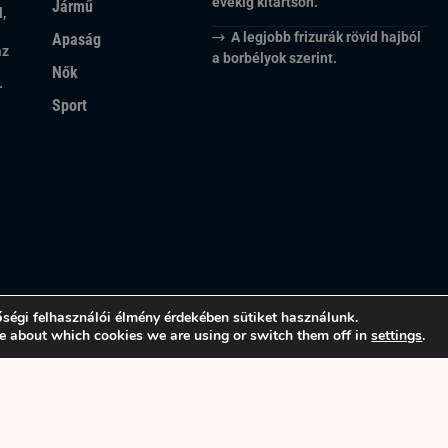
évekig kitartson.
Jármű
,
A legjobb frizurák rövid hajból
Apaság
az
a borbélyok szerint.
Nők
r
Sport
ségi felhasználói élmény érdekében sütiket használunk.
e about which cookies we are using or switch them off in
settings
.