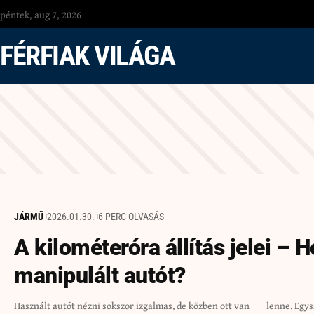
péntek, aug 7, 2026
FÉRFIAK VILÁGA
JÁRMŰ
2026.01.30.
6 PERC OLVASÁS
A kilométeróra állítás jelei – 
manipulált autót?
Használt autót nézni sokszor izgalmas, de közben ott van
lenne. Egyszerűen túl nagy a tét, és sokan nem