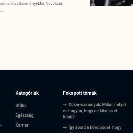
t…
Kategóriák
Fekapott témák
Zokni-szabályok: Mikor, milyet
Stílus
és hogyan, hogy ne kövess el
Egészség
hibát?
,
Karrier
 –
Így ápold a bőrcipődet, hogy