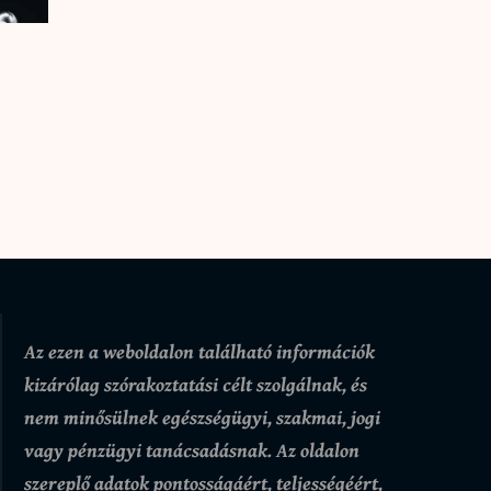
Az ezen a weboldalon található információk
kizárólag szórakoztatási célt szolgálnak, és
nem minősülnek egészségügyi, szakmai, jogi
vagy pénzügyi tanácsadásnak. Az oldalon
szereplő adatok pontosságáért, teljességéért,