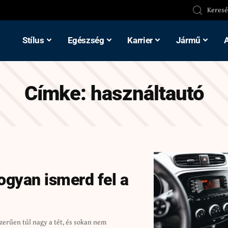
Stílus
Egészség
Karrier
Jármű
Címke:
használtautó
Hogyan ismerd fel a