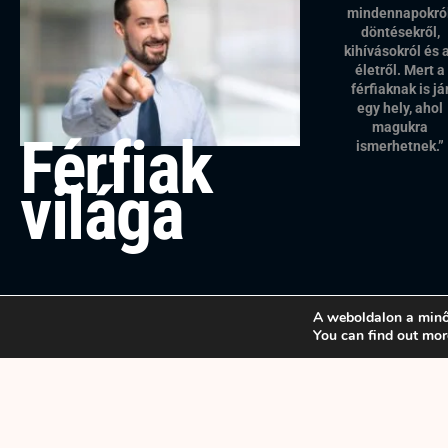
mindennapokról
döntésekről,
kihívásokról és 
életről. Mert a
férfiaknak is já
egy hely, ahol
magukra
Férfiak
ismerhetnek.”
világa
A weboldalon a minő
You can find out mor
Copyright © 2025 Férfiak világa