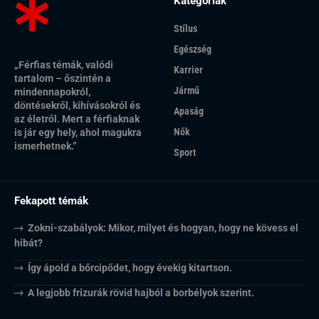
Kategóriák
Stílus
Egészség
„Férfias témák, valódi
Karrier
tartalom – őszintén a
Jármű
mindennapokról,
döntésekről, kihívásokról és
Apaság
az életről. Mert a férfiaknak
Nők
is jár egy hely, ahol magukra
ismerhetnek.”
Sport
Fekapott témák
Zokni-szabályok: Mikor, milyet és hogyan, hogy ne kövess el
hibát?
Így ápold a bőrcipődet, hogy évekig kitartson.
A legjobb frizurák rövid hajból a borbélyok szerint.