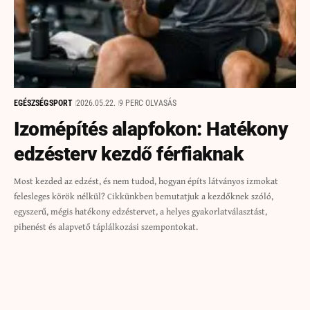
EGÉSZSÉG
SPORT
2026.05.22.
9 PERC OLVASÁS
Izomépítés alapfokon: Hatékony
edzésterv kezdő férfiaknak
Most kezded az edzést, és nem tudod, hogyan építs látványos izmokat
felesleges körök nélkül? Cikkünkben bemutatjuk a kezdőknek szóló,
egyszerű, mégis hatékony edzéstervet, a helyes gyakorlatválasztást,
pihenést és alapvető táplálkozási szempontokat.