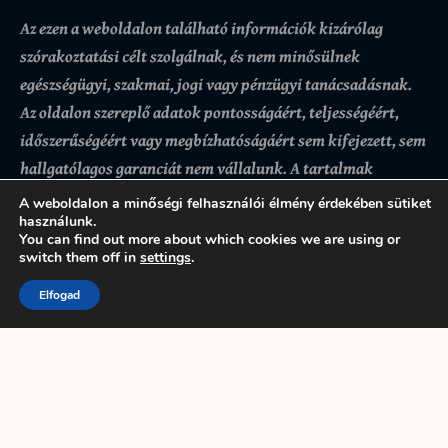
Az ezen a weboldalon található információk kizárólag
szórakoztatási célt szolgálnak, és nem minősülnek
egészségügyi, szakmai, jogi vagy pénzügyi tanácsadásnak.
Az oldalon szereplő adatok pontosságáért, teljességéért,
időszerűségéért vagy megbízhatóságáért sem kifejezett, sem
hallgatólagos garanciát nem vállalunk.
A tartalmak
felhasználása kizárólag a látogató saját felelősségére
A weboldalon a minőségi felhasználói élmény érdekében sütiket
történik, az ezekre alapozott döntésekért vagy
használunk.
You can find out more about which cookies we are using or
következményekért az oldal üzemeltetője nem felel. Bár
switch them off in
settings
.
igyekszünk pontos és naprakész információkat biztosítani,
Elfogad
előfordulhatnak hibák vagy hiányosságok.
A weboldal
használatával a felhasználó tudomásul veszi és elfogadja,
hogy az itt található tartalmak kizárólag tájékoztató
jellegűek.