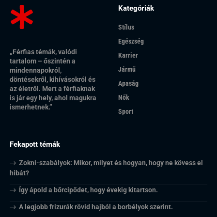
Kategóriák
Stílus
Egészség
„Férfias témák, valódi
Karrier
tartalom – őszintén a
Jármű
mindennapokról,
döntésekről, kihívásokról és
Apaság
az életről. Mert a férfiaknak
Nők
is jár egy hely, ahol magukra
ismerhetnek.”
Sport
Fekapott témák
Zokni-szabályok: Mikor, milyet és hogyan, hogy ne kövess el
hibát?
Így ápold a bőrcipődet, hogy évekig kitartson.
A legjobb frizurák rövid hajból a borbélyok szerint.