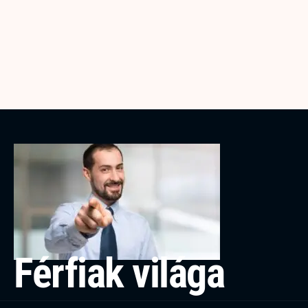
Férfiak világa