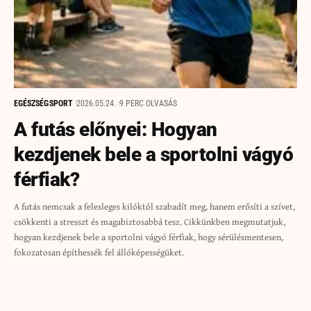
EGÉSZSÉG
SPORT
2026.05.24.
9 PERC OLVASÁS
A futás előnyei: Hogyan
kezdjenek bele a sportolni vágyó
férfiak?
A futás nemcsak a felesleges kilóktól szabadít meg, hanem erősíti a szívet,
csökkenti a stresszt és magabiztosabbá tesz. Cikkünkben megmutatjuk,
hogyan kezdjenek bele a sportolni vágyó férfiak, hogy sérülésmentesen,
fokozatosan építhessék fel állóképességüket.