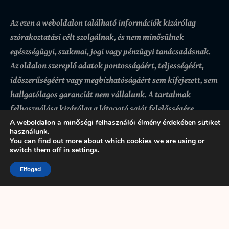
Az ezen a weboldalon található információk kizárólag
szórakoztatási célt szolgálnak, és nem minősülnek
egészségügyi, szakmai, jogi vagy pénzügyi tanácsadásnak.
Az oldalon szereplő adatok pontosságáért, teljességéért,
időszerűségéért vagy megbízhatóságáért sem kifejezett, sem
hallgatólagos garanciát nem vállalunk.
A tartalmak
felhasználása kizárólag a látogató saját felelősségére
történik, az ezekre alapozott döntésekért vagy
A weboldalon a minőségi felhasználói élmény érdekében sütiket
használunk.
következményekért az oldal üzemeltetője nem felel. Bár
You can find out more about which cookies we are using or
igyekszünk pontos és naprakész információkat biztosítani,
switch them off in
settings
.
előfordulhatnak hibák vagy hiányosságok.
A weboldal
Elfogad
használatával a felhasználó tudomásul veszi és elfogadja,
hogy az itt található tartalmak kizárólag tájékoztató
jellegűek.