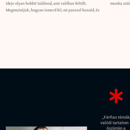
Ideje olyan hobbit találnod, ami valóban feltölt.
munka utá
Megmutatjuk, hogyan ismerd fel, mi passzol hozzád, és
„Férfias témák
valódi tartalom
őszintén a