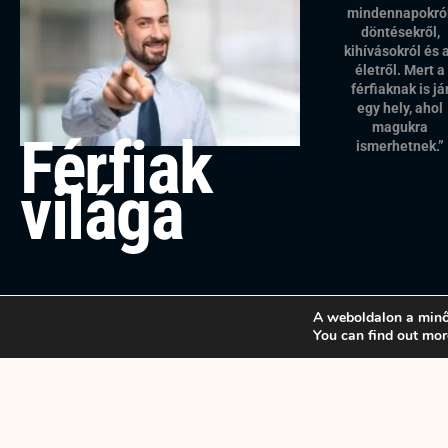
mindennapokról
döntésekről,
kihívásokról és 
életről. Mert a
férfiaknak is já
egy hely, ahol
magukra
Férfiak
ismerhetnek.”
világa
A weboldalon a minő
You can find out mor
Copyright © 2025 Férfiak világa