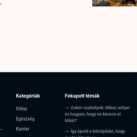
n.
Kategóriák
Fekapott témák
Zokni-szabályok: Mikor, milyet
Stílus
és hogyan, hogy ne kövess el
Egészség
hibát?
,
Karrier
 –
Így ápold a bőrcipődet, hogy