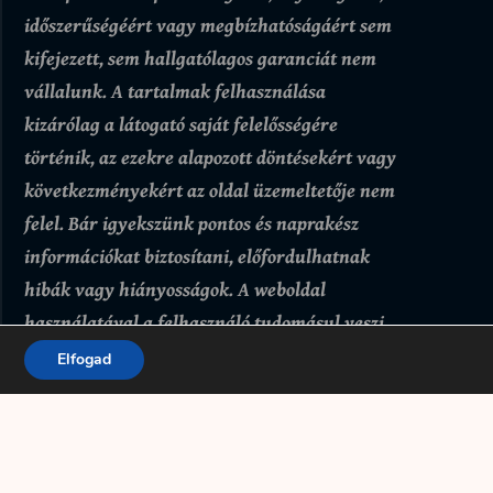
időszerűségéért vagy megbízhatóságáért sem
kifejezett, sem hallgatólagos garanciát nem
vállalunk.
A tartalmak felhasználása
kizárólag a látogató saját felelősségére
történik, az ezekre alapozott döntésekért vagy
következményekért az oldal üzemeltetője nem
felel. Bár igyekszünk pontos és naprakész
információkat biztosítani, előfordulhatnak
hibák vagy hiányosságok.
A weboldal
használatával a felhasználó tudomásul veszi
és elfogadja, hogy az itt található tartalmak
Elfogad
kizárólag tájékoztató jellegűek.
Adatkezelési tájékoztató
Felhasználási feltételek
Kapcsolat