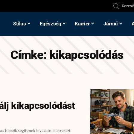
Stílus
Egészség
Karrier
Jármű
Címke:
kikapcsolódás
álj kikapcsolódást