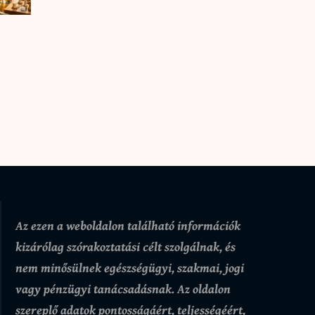
Az ezen a weboldalon található információk
kizárólag szórakoztatási célt szolgálnak, és
nem minősülnek egészségügyi, szakmai, jogi
vagy pénzügyi tanácsadásnak. Az oldalon
szereplő adatok pontosságáért, teljességéért,