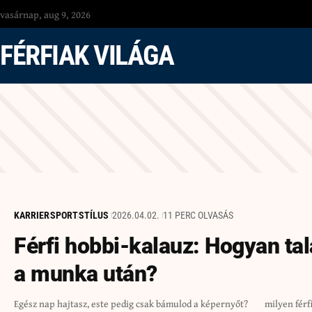
vasárnap, aug 9, 2026
FÉRFIAK VILÁGA
KARRIER
SPORT
STÍLUS
2026.04.02.
11 PERC OLVASÁS
Férfi hobbi-kalauz: Hogyan tal
a munka után?
Egész nap hajtasz, este pedig csak bámulod a képernyőt?
milyen férfias hobbik segítenek levezetni a stresszt