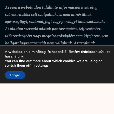
Az ezen a weboldalon található információk kizárólag
szórakoztatási célt szolgálnak, és nem minősülnek
egészségügyi, szakmai, jogi vagy pénzügyi tanácsadásnak.
Az oldalon szereplő adatok pontosságáért, teljességéért,
időszerűségéért vagy megbízhatóságáért sem kifejezett, sem
hallgatólagos garanciát nem vállalunk.
A tartalmak
felhasználása kizárólag a látogató saját felelősségére
A weboldalon a minőségi felhasználói élmény érdekében sütiket
történik, az ezekre alapozott döntésekért vagy
használunk.
You can find out more about which cookies we are using or
következményekért az oldal üzemeltetője nem felel. Bár
switch them off in
settings
.
igyekszünk pontos és naprakész információkat biztosítani,
Elfogad
előfordulhatnak hibák vagy hiányosságok.
A weboldal
használatával a felhasználó tudomásul veszi és elfogadja,
hogy az itt található tartalmak kizárólag tájékoztató
jellegűek.