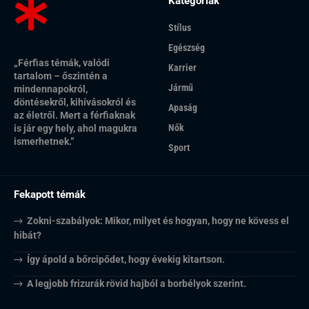
Kategóriák
Stílus
Egészség
„Férfias témák, valódi
Karrier
tartalom – őszintén a
Jármű
mindennapokról,
döntésekről, kihívásokról és
Apaság
az életről. Mert a férfiaknak
Nők
is jár egy hely, ahol magukra
ismerhetnek.”
Sport
Fekapott témák
Zokni-szabályok: Mikor, milyet és hogyan, hogy ne kövess el
hibát?
Így ápold a bőrcipődet, hogy évekig kitartson.
A legjobb frizurák rövid hajból a borbélyok szerint.