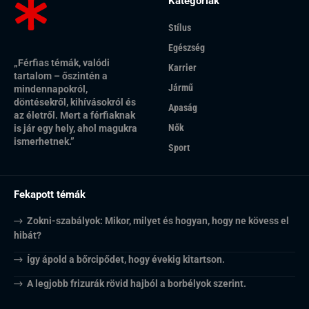
Kategóriák
Stílus
Egészség
„Férfias témák, valódi
Karrier
tartalom – őszintén a
Jármű
mindennapokról,
döntésekről, kihívásokról és
Apaság
az életről. Mert a férfiaknak
Nők
is jár egy hely, ahol magukra
ismerhetnek.”
Sport
Fekapott témák
Zokni-szabályok: Mikor, milyet és hogyan, hogy ne kövess el
hibát?
Így ápold a bőrcipődet, hogy évekig kitartson.
A legjobb frizurák rövid hajból a borbélyok szerint.