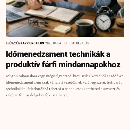
EGÉSZSÉG
KARRIER
STÍLUS
2026.04.04.
13 PERC OLVASÁS
Időmenedzsment technikák a
produktív férfi mindennapokhoz
Folyton rohanásban vagy, mégis úgy érzed, kicsúszik a kezedből az idő? Az
időmenedzsment nem csak vállalati vezetőknek való: egyszerű, férfibarát
technikákkal átláthatóbbá teheted a napod, csökkentheted a stresszt és
valóban fontos dolgokra fókuszálhatsz.