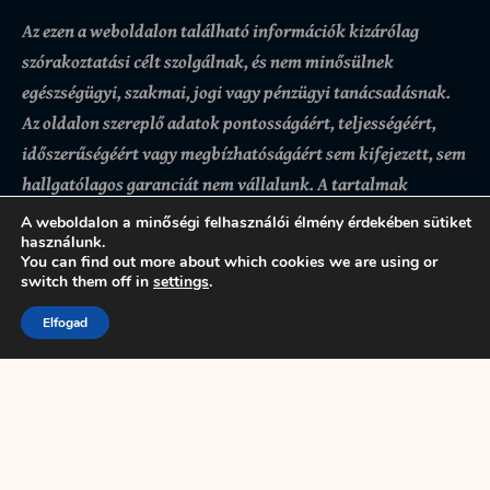
Az ezen a weboldalon található információk kizárólag
szórakoztatási célt szolgálnak, és nem minősülnek
egészségügyi, szakmai, jogi vagy pénzügyi tanácsadásnak.
Az oldalon szereplő adatok pontosságáért, teljességéért,
időszerűségéért vagy megbízhatóságáért sem kifejezett, sem
hallgatólagos garanciát nem vállalunk.
A tartalmak
felhasználása kizárólag a látogató saját felelősségére
A weboldalon a minőségi felhasználói élmény érdekében sütiket
történik, az ezekre alapozott döntésekért vagy
használunk.
You can find out more about which cookies we are using or
következményekért az oldal üzemeltetője nem felel. Bár
switch them off in
settings
.
igyekszünk pontos és naprakész információkat biztosítani,
Elfogad
előfordulhatnak hibák vagy hiányosságok.
A weboldal
használatával a felhasználó tudomásul veszi és elfogadja,
hogy az itt található tartalmak kizárólag tájékoztató
jellegűek.