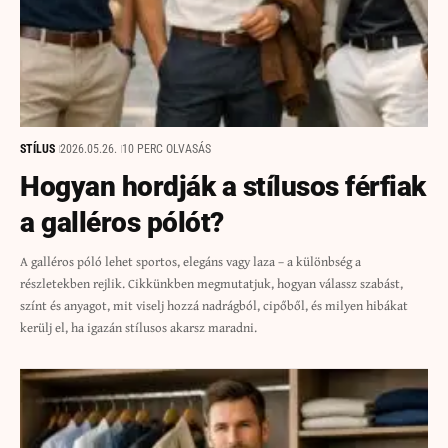
STÍLUS
2026.05.26.
10 PERC OLVASÁS
Hogyan hordják a stílusos férfiak
a galléros pólót?
A galléros póló lehet sportos, elegáns vagy laza – a különbség a
részletekben rejlik. Cikkünkben megmutatjuk, hogyan válassz szabást,
színt és anyagot, mit viselj hozzá nadrágból, cipőből, és milyen hibákat
kerülj el, ha igazán stílusos akarsz maradni.