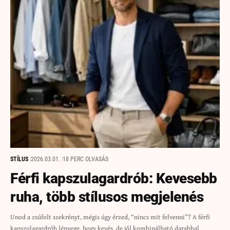
STÍLUS
2026.03.01.
18 PERC OLVASÁS
Férfi kapszulagardrób: Kevesebb
ruha, több stílusos megjelenés
Unod a zsúfolt szekrényt, mégis úgy érzed, “nincs mit felvenni”? A férfi
kapszulagardrób lényege, hogy kevés, de jól kombinálható darabbal