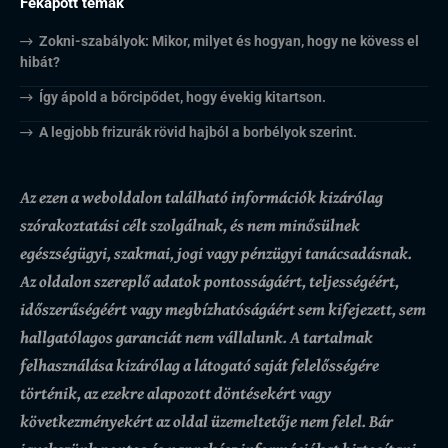
Fekapott témák
Zokni-szabályok: Mikor, milyet és hogyan, hogy ne kövess el
hibát?
Így ápold a bőrcipődet, hogy évekig kitartson.
A legjobb frizurák rövid hajból a borbélyok szerint.
Az ezen a weboldalon található információk kizárólag
szórakoztatási célt szolgálnak, és nem minősülnek
egészségügyi, szakmai, jogi vagy pénzügyi tanácsadásnak.
Az oldalon szereplő adatok pontosságáért, teljességéért,
időszerűségéért vagy megbízhatóságáért sem kifejezett, sem
hallgatólagos garanciát nem vállalunk.
A tartalmak
felhasználása kizárólag a látogató saját felelősségére
történik, az ezekre alapozott döntésekért vagy
következményekért az oldal üzemeltetője nem felel. Bár