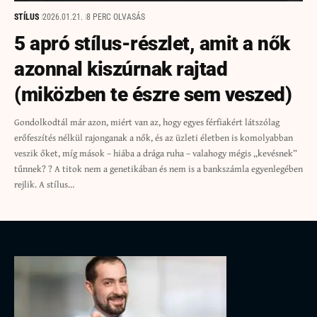
STÍLUS
2026.01.21.
8 PERC OLVASÁS
5 apró stílus-részlet, amit a nők
azonnal kiszúrnak rajtad
(miközben te észre sem veszed)
Gondolkodtál már azon, miért van az, hogy egyes férfiakért látszólag
erőfeszítés nélkül rajonganak a nők, és az üzleti életben is komolyabban
veszik őket, míg mások – hiába a drága ruha – valahogy mégis „kevésnek”
tűnnek? ? A titok nem a genetikában és nem is a bankszámla egyenlegében
rejlik. A stílus…