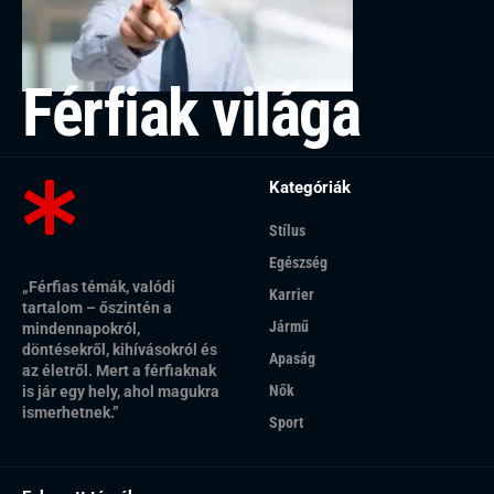
Férfiak világa
Kategóriák
Stílus
Egészség
„Férfias témák, valódi
Karrier
tartalom – őszintén a
Jármű
mindennapokról,
döntésekről, kihívásokról és
Apaság
az életről. Mert a férfiaknak
Nők
is jár egy hely, ahol magukra
ismerhetnek.”
Sport