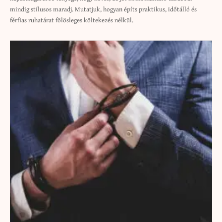
mindig stílusos maradj. Mutatjuk, hogyan építs praktikus, időtálló és
férfias ruhatárat fölösleges költekezés nélkül.