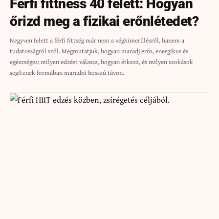
Férfi fittness 40 felett: Hogyan
őrizd meg a fizikai erőnlétedet?
Negyven felett a férfi fittség már nem a végkimerülésről, hanem a
tudatosságról szól. Megmutatjuk, hogyan maradj erős, energikus és
egészséges: milyen edzést válassz, hogyan étkezz, és milyen szokások
segítenek formában maradni hosszú távon.