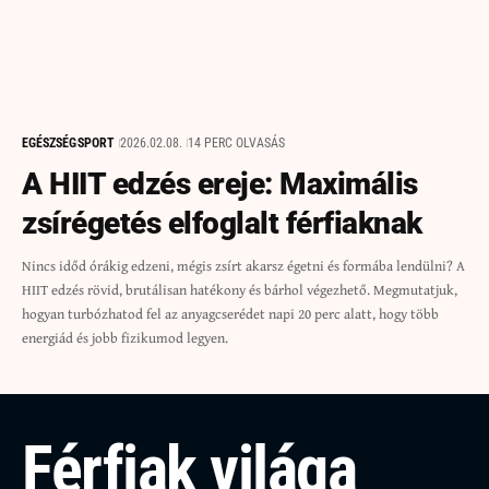
EGÉSZSÉG
SPORT
2026.02.08.
14 PERC OLVASÁS
A HIIT edzés ereje: Maximális
zsírégetés elfoglalt férfiaknak
Nincs időd órákig edzeni, mégis zsírt akarsz égetni és formába lendülni? A
HIIT edzés rövid, brutálisan hatékony és bárhol végezhető. Megmutatjuk,
hogyan turbózhatod fel az anyagcserédet napi 20 perc alatt, hogy több
energiád és jobb fizikumod legyen.
Férfiak világa