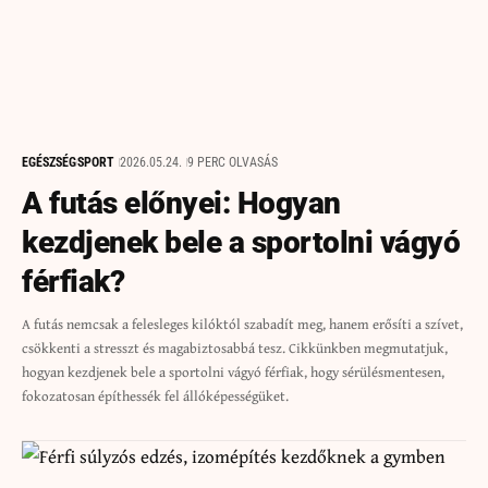
EGÉSZSÉG
SPORT
2026.05.24.
9 PERC OLVASÁS
A futás előnyei: Hogyan
kezdjenek bele a sportolni vágyó
férfiak?
A futás nemcsak a felesleges kilóktól szabadít meg, hanem erősíti a szívet,
csökkenti a stresszt és magabiztosabbá tesz. Cikkünkben megmutatjuk,
hogyan kezdjenek bele a sportolni vágyó férfiak, hogy sérülésmentesen,
fokozatosan építhessék fel állóképességüket.