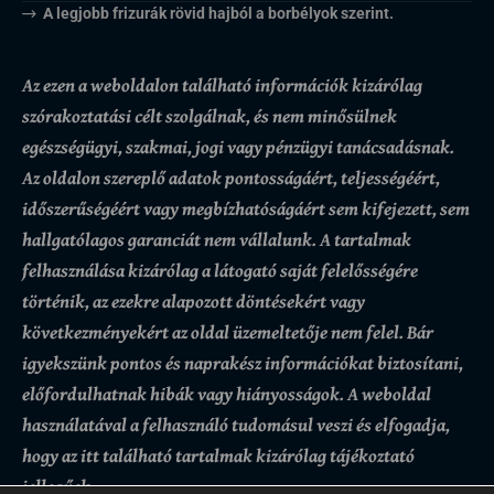
A legjobb frizurák rövid hajból a borbélyok szerint.
Az ezen a weboldalon található információk kizárólag
szórakoztatási célt szolgálnak, és nem minősülnek
egészségügyi, szakmai, jogi vagy pénzügyi tanácsadásnak.
Az oldalon szereplő adatok pontosságáért, teljességéért,
időszerűségéért vagy megbízhatóságáért sem kifejezett, sem
hallgatólagos garanciát nem vállalunk.
A tartalmak
felhasználása kizárólag a látogató saját felelősségére
történik, az ezekre alapozott döntésekért vagy
következményekért az oldal üzemeltetője nem felel. Bár
igyekszünk pontos és naprakész információkat biztosítani,
előfordulhatnak hibák vagy hiányosságok.
A weboldal
használatával a felhasználó tudomásul veszi és elfogadja,
hogy az itt található tartalmak kizárólag tájékoztató
jellegűek.