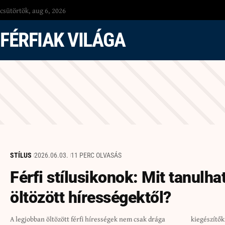
csütörtök, aug 6, 2026
FÉRFIAK VILÁGA
STÍLUS
2026.06.03.
11 PERC OLVASÁS
Férfi stílusikonok: Mit tanulh
öltözött hírességektől?
A legjobban öltözött férfi hírességek nem csak drága
kiegészítőkről és önbizalomról, hogy saját, hiteles