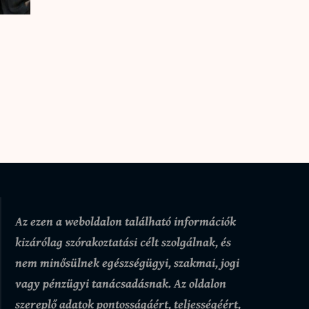
Az ezen a weboldalon található információk
kizárólag szórakoztatási célt szolgálnak, és
nem minősülnek egészségügyi, szakmai, jogi
vagy pénzügyi tanácsadásnak. Az oldalon
szereplő adatok pontosságáért, teljességéért,