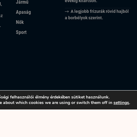
évekig kitartson.
Jármű
,
A legjobb frizurák rövid hajból
Apaság
az
a borbélyok szerint.
Nők
r
Sport
ségi felhasználói élmény érdekében sütiket használunk.
e about which cookies we are using or switch them off in
settings
.