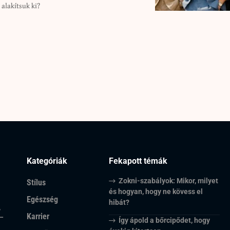
 alakítsuk ki?
Kategóriák
Fekapott témák
Zokni-szabályok: Mikor, milyet
Stílus
és hogyan, hogy ne kövess el
Egészség
hibát?
,
Karrier
 –
Így ápold a bőrcipődet, hogy