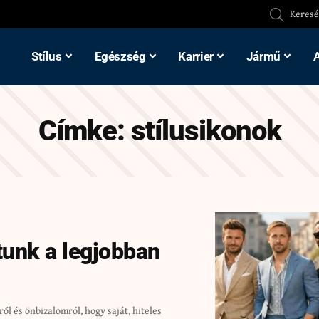
Stílus
Egészség
Karrier
Jármű
Címke:
stílusikonok
atunk a legjobban