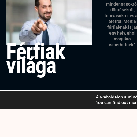
mindennapokról
döntésekről,
kihívásokról és 
életről. Mert a
férfiaknak is já
egy hely, ahol
magukra
Férfiak
ismerhetnek.”
világa
A weboldalon a minő
You can find out mor
Copyright © 2025 Férfiak világa