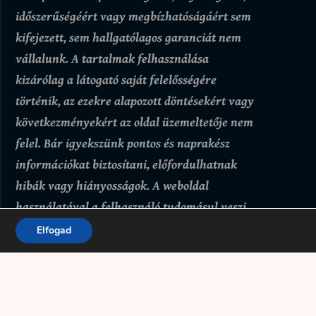
időszerűségéért vagy megbízhatóságáért sem
kifejezett, sem hallgatólagos garanciát nem
vállalunk.
A tartalmak felhasználása
kizárólag a látogató saját felelősségére
történik, az ezekre alapozott döntésekért vagy
következményekért az oldal üzemeltetője nem
felel. Bár igyekszünk pontos és naprakész
információkat biztosítani, előfordulhatnak
hibák vagy hiányosságok.
A weboldal
használatával a felhasználó tudomásul veszi
és elfogadja, hogy az itt található tartalmak
Elfogad
kizárólag tájékoztató jellegűek.
Adatkezelési tájékoztató
Felhasználási feltételek
Kapcsolat