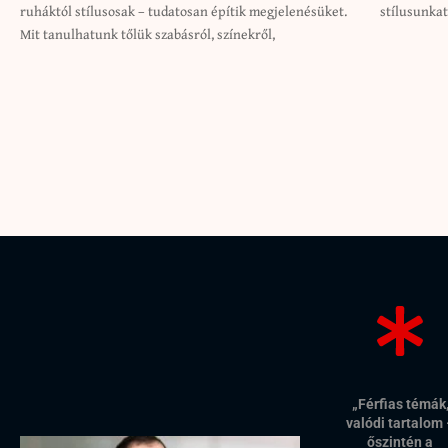
ruháktól stílusosak – tudatosan építik megjelenésüket.
stílusunkat
Mit tanulhatunk tőlük szabásról, színekről,
„Férfias témák
valódi tartalom
őszintén a