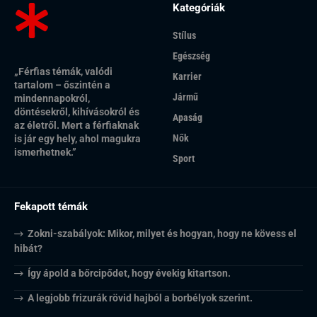
Kategóriák
Stílus
Egészség
„Férfias témák, valódi
Karrier
tartalom – őszintén a
Jármű
mindennapokról,
döntésekről, kihívásokról és
Apaság
az életről. Mert a férfiaknak
Nők
is jár egy hely, ahol magukra
ismerhetnek.”
Sport
Fekapott témák
Zokni-szabályok: Mikor, milyet és hogyan, hogy ne kövess el
hibát?
Így ápold a bőrcipődet, hogy évekig kitartson.
A legjobb frizurák rövid hajból a borbélyok szerint.