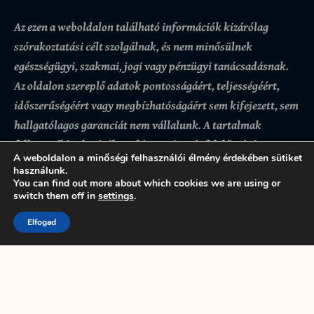
Az ezen a weboldalon található információk kizárólag
szórakoztatási célt szolgálnak, és nem minősülnek
egészségügyi, szakmai, jogi vagy pénzügyi tanácsadásnak.
Az oldalon szereplő adatok pontosságáért, teljességéért,
időszerűségéért vagy megbízhatóságáért sem kifejezett, sem
hallgatólagos garanciát nem vállalunk.
A tartalmak
felhasználása kizárólag a látogató saját felelősségére
A weboldalon a minőségi felhasználói élmény érdekében sütiket
történik, az ezekre alapozott döntésekért vagy
használunk.
következményekért az oldal üzemeltetője nem felel. Bár
You can find out more about which cookies we are using or
switch them off in
settings
.
igyekszünk pontos és naprakész információkat biztosítani,
előfordulhatnak hibák vagy hiányosságok.
A weboldal
Elfogad
használatával a felhasználó tudomásul veszi és elfogadja,
hogy az itt található tartalmak kizárólag tájékoztató
jellegűek.