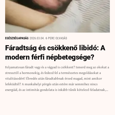
EGÉSZSÉG
APASÁG
2026.03.04.
6 PERC OLVASÁS
Fáradtság és csökkenő libidó: A
modern férfi népbetegsége?
Folyamatosan fáradt vagy és a vágyad is csökkent? Ismerd meg az okokat a
stressztől a hormonokig, és fedezd fel a természetes megoldásokat a
vitalitásodért! Ébredés után fáradtabbnak érzed magad, mint amikor
lefeküdtél? A munkahelyi pörgés után estére már semmihez nincs
energiád, és az intimitás gondolata is inkább tűnik kötelező feladatnak,…