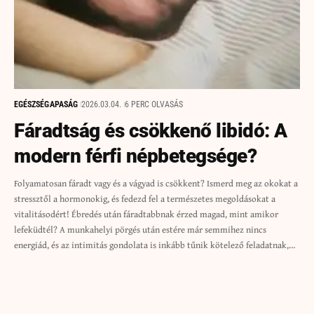
EGÉSZSÉG
APASÁG
2026.03.04.
6 PERC OLVASÁS
Fáradtság és csökkenő libidó: A
modern férfi népbetegsége?
Folyamatosan fáradt vagy és a vágyad is csökkent? Ismerd meg az okokat a
stressztől a hormonokig, és fedezd fel a természetes megoldásokat a
vitalitásodért! Ébredés után fáradtabbnak érzed magad, mint amikor
lefeküdtél? A munkahelyi pörgés után estére már semmihez nincs
energiád, és az intimitás gondolata is inkább tűnik kötelező feladatnak,…