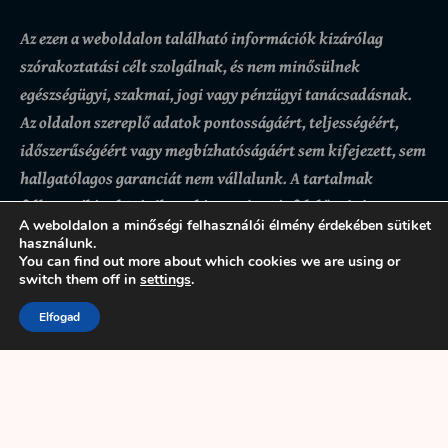
Az ezen a weboldalon található információk kizárólag
szórakoztatási célt szolgálnak, és nem minősülnek
egészségügyi, szakmai, jogi vagy pénzügyi tanácsadásnak.
Az oldalon szereplő adatok pontosságáért, teljességéért,
időszerűségéért vagy megbízhatóságáért sem kifejezett, sem
hallgatólagos garanciát nem vállalunk.
A tartalmak
felhasználása kizárólag a látogató saját felelősségére
A weboldalon a minőségi felhasználói élmény érdekében sütiket
történik, az ezekre alapozott döntésekért vagy
használunk.
következményekért az oldal üzemeltetője nem felel. Bár
You can find out more about which cookies we are using or
switch them off in
settings
.
igyekszünk pontos és naprakész információkat biztosítani,
előfordulhatnak hibák vagy hiányosságok.
A weboldal
Elfogad
használatával a felhasználó tudomásul veszi és elfogadja,
hogy az itt található tartalmak kizárólag tájékoztató
jellegűek.