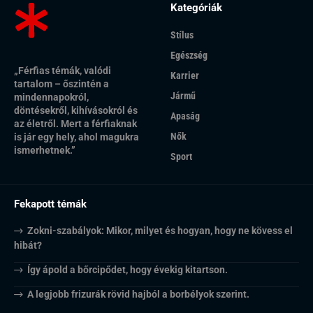
Kategóriák
Stílus
Egészség
„Férfias témák, valódi
Karrier
tartalom – őszintén a
Jármű
mindennapokról,
döntésekről, kihívásokról és
Apaság
az életről. Mert a férfiaknak
Nők
is jár egy hely, ahol magukra
ismerhetnek.”
Sport
Fekapott témák
Zokni-szabályok: Mikor, milyet és hogyan, hogy ne kövess el
hibát?
Így ápold a bőrcipődet, hogy évekig kitartson.
A legjobb frizurák rövid hajból a borbélyok szerint.