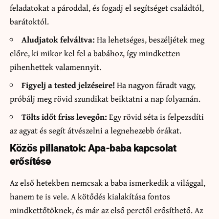
feladatokat a pároddal, és fogadj el segítséget családtól,
barátoktól.
Aludjatok felváltva:
Ha lehetséges, beszéljétek meg
előre, ki mikor kel fel a babához, így mindketten
pihenhettek valamennyit.
Figyelj a tested jelzéseire!
Ha nagyon fáradt vagy,
próbálj meg rövid szundikat beiktatni a nap folyamán.
Tölts időt friss levegőn:
Egy rövid séta is felpezsdíti
az agyat és segít átvészelni a legnehezebb órákat.
Közös pillanatok: Apa-baba kapcsolat
erősítése
Az első hetekben nemcsak a baba ismerkedik a világgal,
hanem te is vele. A kötődés kialakítása fontos
mindkettőtöknek, és már az első perctől erősíthető. Az