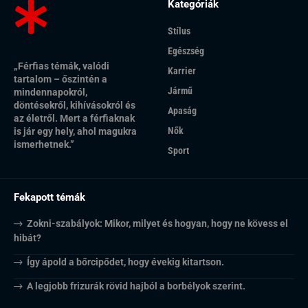
Kategóriák
Stílus
Egészség
„Férfias témák, valódi
Karrier
tartalom – őszintén a
Jármű
mindennapokról,
döntésekről, kihívásokról és
Apaság
az életről. Mert a férfiaknak
Nők
is jár egy hely, ahol magukra
ismerhetnek.”
Sport
Fekapott témák
Zokni-szabályok: Mikor, milyet és hogyan, hogy ne kövess el
hibát?
Így ápold a bőrcipődet, hogy évekig kitartson.
A legjobb frizurák rövid hajból a borbélyok szerint.