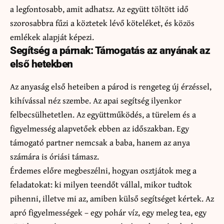
a legfontosabb, amit adhatsz. Az együtt töltött idő
szorosabbra fűzi a köztetek lévő köteléket, és közös
emlékek alapját képezi.
Segítség a párnak: Támogatás az anyának az
első hetekben
Az anyaság első heteiben a párod is rengeteg új érzéssel,
kihívással néz szembe. Az apai segítség ilyenkor
felbecsülhetetlen. Az együttműködés, a türelem és a
figyelmesség alapvetőek ebben az időszakban. Egy
támogató partner nemcsak a baba, hanem az anya
számára is óriási támasz.
Érdemes előre megbeszélni, hogyan osztjátok meg a
feladatokat: ki milyen teendőt vállal, mikor tudtok
pihenni, illetve mi az, amiben külső segítséget kértek. Az
apró figyelmességek – egy pohár víz, egy meleg tea, egy