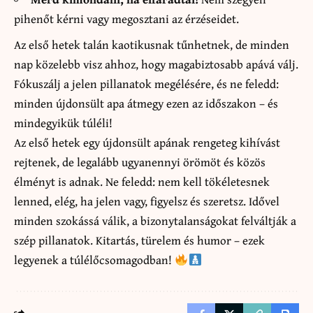
pihenőt kérni vagy megosztani az érzéseidet.
Az első hetek talán kaotikusnak tűnhetnek, de minden
nap közelebb visz ahhoz, hogy magabiztosabb apává válj.
Fókuszálj a jelen pillanatok megélésére, és ne feledd:
minden újdonsült apa átmegy ezen az időszakon – és
mindegyikük túléli!
Az első hetek egy újdonsült apának rengeteg kihívást
rejtenek, de legalább ugyanennyi örömöt és közös
élményt is adnak. Ne feledd: nem kell tökéletesnek
lenned, elég, ha jelen vagy, figyelsz és szeretsz. Idővel
minden szokássá válik, a bizonytalanságokat felváltják a
szép pillanatok. Kitartás, türelem és humor – ezek
legyenek a túlélőcsomagodban!