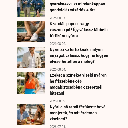
gyereknek? Ezt mindenképpen
gondold át vásárlás előtt
2026.08.07.
Szandál, papucs vagy
vászoncipő? Így válassz lábbelit
férfiként nyárra
2026.08.06.
Nyári zakó férfiaknak: milyen
anyagot válassz, hogy ne legyen
elviselhetetlen a meleg?
2026.08.04.
Ezeket a színeket viseld nyáron,
ha frissebbnek és
magabiztosabbnak szeretnél
látszani
2026.08.02.
Nyári első randi férfiként: hová
menjetek, és mit érdemes
viselned?
2026.07.31.