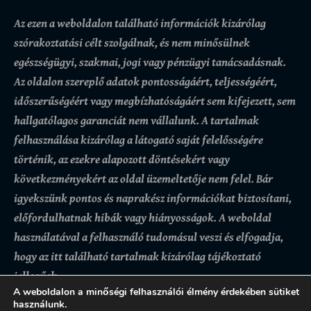
Az ezen a weboldalon található információk kizárólag
szórakoztatási célt szolgálnak, és nem minősülnek
egészségügyi, szakmai, jogi vagy pénzügyi tanácsadásnak.
Az oldalon szereplő adatok pontosságáért, teljességéért,
időszerűségéért vagy megbízhatóságáért sem kifejezett, sem
hallgatólagos garanciát nem vállalunk.
A tartalmak
felhasználása kizárólag a látogató saját felelősségére
történik, az ezekre alapozott döntésekért vagy
következményekért az oldal üzemeltetője nem felel. Bár
igyekszünk pontos és naprakész információkat biztosítani,
előfordulhatnak hibák vagy hiányosságok.
A weboldal
használatával a felhasználó tudomásul veszi és elfogadja,
hogy az itt található tartalmak kizárólag tájékoztató
jellegűek.
A weboldalon a minőségi felhasználói élmény érdekében sütiket
használunk.