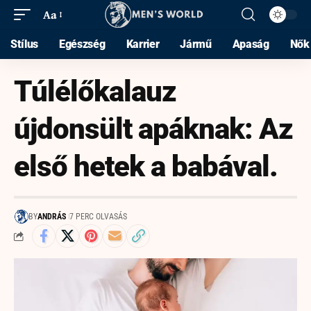
Aa
Stílus
Egészség
Karrier
Jármű
Apaság
Nők
Túlélőkalauz
újdonsült apáknak: Az
első hetek a babával.
BY
ANDRÁS
7 PERC OLVASÁS