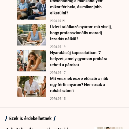
Rövidnadrág a munkahelyen:
mikor fér bele, és mikor jobb
elkerülni?
2026.07.21.
Üzleti találkozó nyáron: mit viselj,
hogy professzionális maradj
izzadás nélkül?
2026.07.19.
Nyaralás új kapcsolatban: 7
helyzet, amely gyorsan próbára
teheti a párokat
2026.07.17.
Mit vesznek észre először a nők
egy férfin nyáron? Nem csak a
ruhád számít
2026.07.15.
Ezek is érdekelhetnek