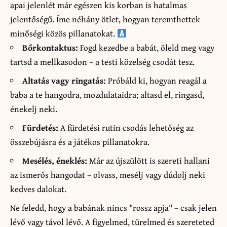
apai jelenlét már egészen kis korban is hatalmas
jelentőségű. Íme néhány ötlet, hogyan teremthettek
minőségi közös pillanatokat.
Bőrkontaktus:
Fogd kezedbe a babát, öleld meg vagy
tartsd a mellkasodon – a testi közelség csodát tesz.
Altatás vagy ringatás:
Próbáld ki, hogyan reagál a
baba a te hangodra, mozdulataidra; altasd el, ringasd,
énekelj neki.
Fürdetés:
A fürdetési rutin csodás lehetőség az
összebújásra és a játékos pillanatokra.
Mesélés, éneklés:
Már az újszülött is szereti hallani
az ismerős hangodat – olvass, mesélj vagy dúdolj neki
kedves dalokat.
Ne feledd, hogy a babának nincs "rossz apja" – csak jelen
lévő vagy távol lévő. A figyelmed, türelmed és szereteted