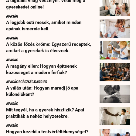
A digitális világ veszélyei: Védd meg a
gyerekedet online!
APASÁG
A legjobb esti mesék, amiket minden
apának ismernie kell.
APASÁG
A közös főzés öröme: Egyszerű receptek,
amiket a gyerekek is élveznek.
APASÁG
A magány ellen: Hogyan építsenek
közösséget a modern férfiak?
APASÁG
EGÉSZSÉG
KARRIER
A válás után: Hogyan maradj jó apa
különélőként?
APASÁG
Mit tegyél, ha a gyerek hisztizik? Apai
praktikák a nehéz helyzetekre.
APASÁG
Hogyan kezeld a testvérféltékenységet?