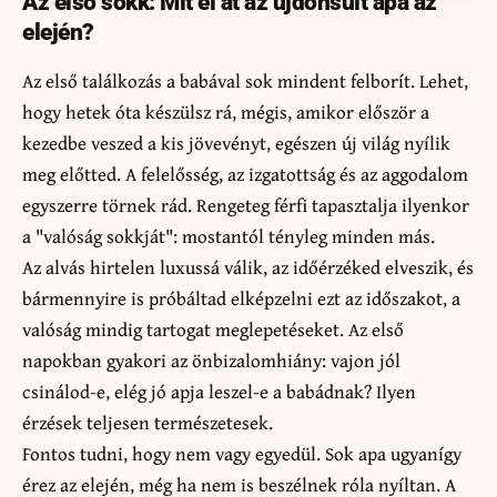
Az első sokk: Mit él át az újdonsült apa az
elején?
Az első találkozás a babával sok mindent felborít. Lehet,
hogy hetek óta készülsz rá, mégis, amikor először a
kezedbe veszed a kis jövevényt, egészen új világ nyílik
meg előtted. A felelősség, az izgatottság és az aggodalom
egyszerre törnek rád. Rengeteg férfi tapasztalja ilyenkor
a "valóság sokkját": mostantól tényleg minden más.
Az alvás hirtelen luxussá válik, az időérzéked elveszik, és
bármennyire is próbáltad elképzelni ezt az időszakot, a
valóság mindig tartogat meglepetéseket. Az első
napokban gyakori az önbizalomhiány: vajon jól
csinálod-e, elég jó apja leszel-e a babádnak? Ilyen
érzések teljesen természetesek.
Fontos tudni, hogy nem vagy egyedül. Sok apa ugyanígy
érez az elején, még ha nem is beszélnek róla nyíltan. A