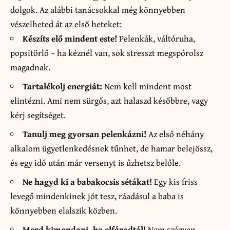
dolgok. Az alábbi tanácsokkal még könnyebben
vészelheted át az első heteket:
Készíts elő mindent este!
Pelenkák, váltóruha,
popsitörlő – ha kéznél van, sok stresszt megspórolsz
magadnak.
Tartalékolj energiát:
Nem kell mindent most
elintézni. Ami nem sürgős, azt halaszd későbbre, vagy
kérj segítséget.
Tanulj meg gyorsan pelenkázni!
Az első néhány
alkalom ügyetlenkedésnek tűnhet, de hamar belejössz,
és egy idő után már versenyt is űzhetsz belőle.
Ne hagyd ki a babakocsis sétákat!
Egy kis friss
levegő mindenkinek jót tesz, ráadásul a baba is
könnyebben elalszik közben.
Merd kimondani, ha elfáradtál!
Nem szégyen