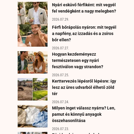
Nyári esküvő férfiként: mit vegyél
fel vendégként a nagy melegben?
2026.07.29.
Férfi bőrápolás nyáron: mit tegyél
a napfény, az izzadás és a zsíros
bőr ellen?
2026.07.27.
Hogyan kezdeményezz
természetesen egy nyári
fesztiválon vagy strandon?
2026.07.25.
Kerttervezés lépésről lépésre: így
lesz az üres udvarból élhető zöld
tér
2026.07.24.
Milyen inget válassz nyárra? Len,
pamut és könnyű anyagok
összehasonlítása
2026.07.23.