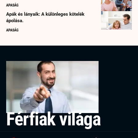
APASÁG
Apák és lányaik: A különleges kötelék
ápolása.
APASÁG
Férfiak világa