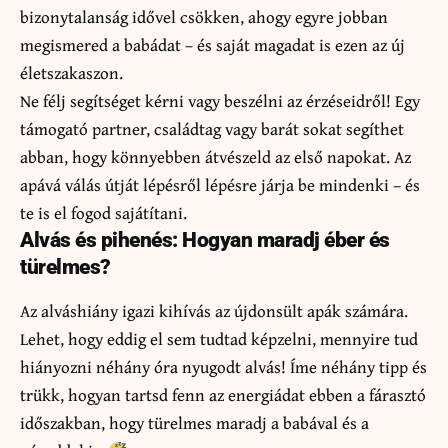
bizonytalanság idővel csökken, ahogy egyre jobban
megismered a babádat – és saját magadat is ezen az új
életszakaszon.
Ne félj segítséget kérni vagy beszélni az érzéseidről! Egy
támogató partner, családtag vagy barát sokat segíthet
abban, hogy könnyebben átvészeld az első napokat. Az
apává válás útját lépésről lépésre járja be mindenki – és
te is el fogod sajátítani.
Alvás és pihenés: Hogyan maradj éber és
türelmes?
Az alváshiány igazi kihívás az újdonsült apák számára.
Lehet, hogy eddig el sem tudtad képzelni, mennyire tud
hiányozni néhány óra nyugodt alvás! Íme néhány tipp és
trükk, hogyan tartsd fenn az energiádat ebben a fárasztó
időszakban, hogy türelmes maradj a babával és a