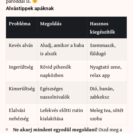
pároddal is.
Alvástippek apáknak
Probléma
Megoldás
Hasznos
kiegészítők
Kevés alvás
Aludj, amikor a baba
Szemmaszk,
is alszik
füldugó
Ingerültség
Rövid pihenők
Nyugtató zene,
napközben
relax app
Kimerültség
Egészséges
Dió, banán,
nassolnivalók
zabkeksz
Elalvási
Lefekvés előtti rutin
Meleg tea, sötét
nehézség
kialakítása
szoba
Ne akarj mindent egyedül megoldani!
Oszd meg a