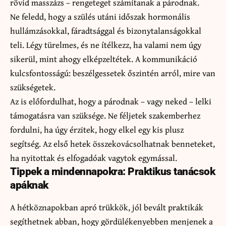
rövid masszázs – rengeteget számítanak a párodnak.
Ne feledd, hogy a szülés utáni időszak hormonális
hullámzásokkal, fáradtsággal és bizonytalanságokkal
teli. Légy türelmes, és ne ítélkezz, ha valami nem úgy
sikerül, mint ahogy elképzeltétek. A kommunikáció
kulcsfontosságú: beszélgessetek őszintén arról, mire van
szükségetek.
Az is előfordulhat, hogy a párodnak – vagy neked – lelki
támogatásra van szüksége. Ne féljetek szakemberhez
fordulni, ha úgy érzitek, hogy elkel egy kis plusz
segítség. Az első hetek összekovácsolhatnak benneteket,
ha nyitottak és elfogadóak vagytok egymással.
Tippek a mindennapokra: Praktikus tanácsok
apáknak
A hétköznapokban apró trükkök, jól bevált praktikák
segíthetnek abban, hogy gördülékenyebben menjenek a