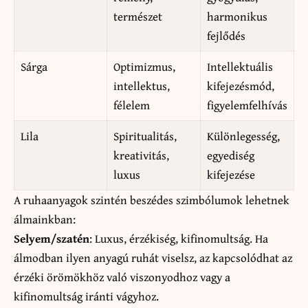
természet
harmonikus
fejlődés
Sárga
Optimizmus,
Intellektuális
intellektus,
kifejezésmód,
félelem
figyelemfelhívás
Lila
Spiritualitás,
Különlegesség,
kreativitás,
egyediség
luxus
kifejezése
A ruhaanyagok szintén beszédes szimbólumok lehetnek
álmainkban:
Selyem/szatén
: Luxus, érzékiség, kifinomultság. Ha
álmodban ilyen anyagú ruhát viselsz, az kapcsolódhat az
érzéki örömökhöz való viszonyodhoz vagy a
kifinomultság iránti vágyhoz.