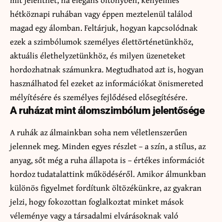
hétköznapi ruhában vagy éppen meztelenül találod
magad egy álomban. Feltárjuk, hogyan kapcsolódnak
ezek a szimbólumok személyes élettörténetünkhöz,
aktuális élethelyzetünkhöz, és milyen üzeneteket
hordozhatnak számunkra. Megtudhatod azt is, hogyan
használhatod fel ezeket az információkat önismereted
mélyítésére és személyes fejlődésed elősegítésére.
A ruházat mint álomszimbólum jelentősége
A ruhák az álmainkban soha nem véletlenszerűen
jelennek meg. Minden egyes részlet – a szín, a stílus, az
anyag, sőt még a ruha állapota is – értékes információt
hordoz tudatalattink működéséről. Amikor álmunkban
különös figyelmet fordítunk öltözékünkre, az gyakran
jelzi, hogy fokozottan foglalkoztat minket mások
véleménye vagy a társadalmi elvárásoknak való