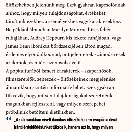
öltözékekben jelenünk meg. Ezek gyakran kapcsolódnak
ahhoz, hogy milyen tulajdonságokat, értékeket
társítunk ezekhez a személyekhez vagy karakterekhez.
Ha például álmodban Marilyn Monroe híres fehér
ruhájában, Audrey Hepburn kis fekete ruhájában, vagy
James Dean ikonikus bőrdzsekijében látod magad,
érdemes elgondolkodnod, mit jelentenek számodra ezek
az ikonok, és miért azonosulsz velük.
A popkultúrából ismert karakterek – szuperhősök,
filmszereplők, zenészek – öltözékeinek megjelenése
álmainkban szintén informatív lehet. Ezek gyakran
tükrözik, hogy milyen tulajdonságokat szeretnénk
magunkban fejleszteni, vagy milyen szerepeket
próbálunk betölteni életünkben.
„Az álmainkban viselt ikonikus öltözékek nem csupán a divat
iránti érdeklődésünket tükrözik, hanem azt is, hogy milyen