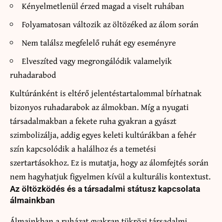
Kényelmetlenül érzed magad a viselt ruhában
Folyamatosan változik az öltözéked az álom során
Nem találsz megfelelő ruhát egy eseményre
Elveszíted vagy megrongálódik valamelyik
ruhadarabod
Kultúránként is eltérő jelentéstartalommal bírhatnak
bizonyos ruhadarabok az álmokban. Míg a nyugati
társadalmakban a fekete ruha gyakran a gyászt
szimbolizálja, addig egyes keleti kultúrákban a fehér
szín kapcsolódik a halálhoz és a temetési
szertartásokhoz. Ez is mutatja, hogy az álomfejtés során
nem hagyhatjuk figyelmen kívül a kulturális kontextust.
Az öltözködés és a társadalmi státusz kapcsolata
álmainkban
Álmainkban a ruházat gyakran tükrözi társadalmi