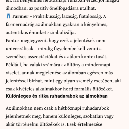
álmodban, az pozitív önelfogadásra utalhat.
Farmer
– Praktikusság, lazaság, fiatalosság. A
farmernadrág az álmokban gyakran a kényelmes,
autentikus énünket szimbolizálja.
Fontos megjegyezni, hogy ezek a jelentések nem
univerzálisak – mindig figyelembe kell venni a
személyes asszociációkat és az álom kontextusát.
Például, ha valaki számára az öltöny a mindennapi
viselet, annak megjelenése az álomban egészen más
jelentéssel bírhat, mint egy olyan személy esetében, aki
csak kivételes alkalmakkor hord formális öltözéket.
Különleges és ritka ruhadarabok az álmokban
Az álmokban nem csak a hétköznapi ruhadarabok
jelenhetnek meg, hanem különleges, szokatlan vagy
akár történelmi öltözékek is. Ezek értelmezése