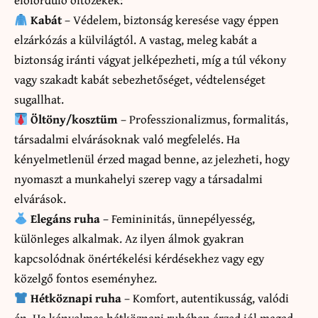
Kabát
– Védelem, biztonság keresése vagy éppen
elzárkózás a külvilágtól. A vastag, meleg kabát a
biztonság iránti vágyat jelképezheti, míg a túl vékony
vagy szakadt kabát sebezhetőséget, védtelenséget
sugallhat.
Öltöny/kosztüm
– Professzionalizmus, formalitás,
társadalmi elvárásoknak való megfelelés. Ha
kényelmetlenül érzed magad benne, az jelezheti, hogy
nyomaszt a munkahelyi szerep vagy a társadalmi
elvárások.
Elegáns ruha
– Femininitás, ünnepélyesség,
különleges alkalmak. Az ilyen álmok gyakran
kapcsolódnak önértékelési kérdésekhez vagy egy
közelgő fontos eseményhez.
Hétköznapi ruha
– Komfort, autentikusság, valódi
én. Ha kényelmes hétköznapi ruhában érzed jól magad