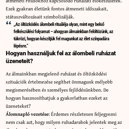
átmeneti rítusokhoz kapcsolódó ruházati előkészületek.
Ezek gyakran életünk fontos átmeneti időszakait,
státuszváltozásait szimbolizálják.
„Az öltözködés álombeli rituáléja olyan, mint egy belső
felkészülési folyamat – ahogyan álmainkban felöltözünk, az
tükrözi, hogyan készítjük fel magunkat az élet színpadára
lépésre.”
Hogyan használjuk fel az álombeli ruházat
üzeneteit?
Az álmainkban megjelenő ruházat és öltözködési
szituációk értelmezése segíthet önmagunk mélyebb
megismerésében és személyes fejlődésünkben. De
hogyan hasznosíthatjuk a gyakorlatban ezeket az
üzeneteket?
Álomnapló vezetése
: Érdemes részletesen feljegyezni
nem csak azt, hogy milyen ruhadarabok jelentek meg az