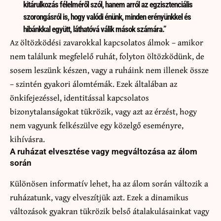
kitárulkozás félelméről szól, hanem arról az egzisztenciális
szorongásról is, hogy valódi énünk, minden erényünkkel és
hibánkkal együtt, láthatóvá válik mások számára.”
Az öltözködési zavarokkal kapcsolatos álmok – amikor
nem találunk megfelelő ruhát, folyton öltözködünk, de
sosem leszünk készen, vagy a ruháink nem illenek össze
– szintén gyakori álomtémák. Ezek általában az
önkifejezéssel, identitással kapcsolatos
bizonytalanságokat tükrözik, vagy azt az érzést, hogy
nem vagyunk felkészülve egy közelgő eseményre,
kihívásra.
A ruházat elvesztése vagy megváltozása az álom
során
Különösen informatív lehet, ha az álom során változik a
ruházatunk, vagy elveszítjük azt. Ezek a dinamikus
változások gyakran tükrözik belső átalakulásainkat vagy