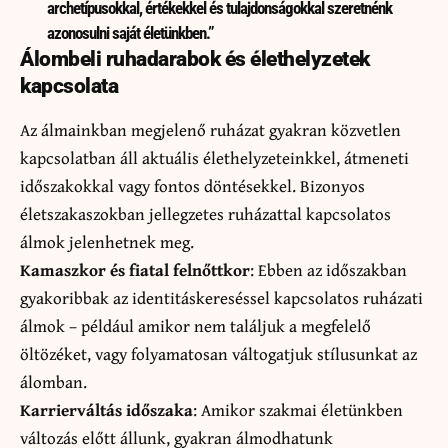
archetípusokkal, értékekkel és tulajdonságokkal szeretnénk
azonosulni saját életünkben.”
Álombeli ruhadarabok és élethelyzetek
kapcsolata
Az álmainkban megjelenő ruházat gyakran közvetlen
kapcsolatban áll aktuális élethelyzeteinkkel, átmeneti
időszakokkal vagy fontos döntésekkel. Bizonyos
életszakaszokban jellegzetes ruházattal kapcsolatos
álmok jelenhetnek meg.
Kamaszkor és fiatal felnőttkor
: Ebben az időszakban
gyakoribbak az identitáskereséssel kapcsolatos ruházati
álmok – például amikor nem találjuk a megfelelő
öltözéket, vagy folyamatosan váltogatjuk stílusunkat az
álomban.
Karrierváltás időszaka
: Amikor szakmai életünkben
változás előtt állunk, gyakran álmodhatunk