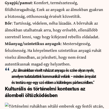
Gyapjú/pamut
: Komfort, természetesség,
földhözragadtság. Ezek az anyagok az álmokban gyakran
a biztonság, otthonosság érzését közvetítik.
Bőr
: Tartósság, védelem, néha lázadás. A bőrruhák az
álmokban utalhatnak arra, hogy erősebb, ellenállóbb
szeretnél lenni, vagy hogy kifejezed rebellis oldaladat.
Műanyag/szintetikus anyagok
: Mesterségesség,
felszínesség. Ha kényelmetlen szintetikus anyagú ruhát
viselsz álmodban, az jelezheti, hogy nem érzed
autentikusnak magad egy helyzetben.
„Az álmainkban viselt ruházat anyaga és színe olyan nyelv,
amelyen tudatalattink kommunikál velünk – minden árnyalat
és textúra egy-egy szó ebben a különleges párbeszédben.”
Kulturális és történelmi kontextus az
álombeli öltözködésben