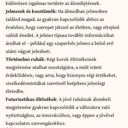
különösen izgalmas területe az álomfejtésnek.
Jelmezek és kosztümök
: Ha álmodban jelmezben
találod magad, az gyakran kapcsolódik ahhoz az
érzéshez, hogy szerepet játszol az életben, vagy elrejted
valódi énedet. A jelmez típusa további információkat
árulhat el – például egy szuperhős jelmez a belső erő
utáni vágyat jelezheti.
Történelmi ruhák
: Régi korok öltözékeinek
megjelenése utalhat nosztalgiára, a múlt iránti
érdeklődésre, vagy arra, hogy bizonyos régi értékeket,
viselkedésmintákat szeretnél beépíteni jelenlegi
életedbe.
Futurisztikus öltözékek
: A jövő ruháinak álombeli
megjelenése gyakran kapcsolódik a változásra való
nyitottsághoz, az innovációhoz, vagy éppen a jövővel
kapcsolatos szorongásokhoz.