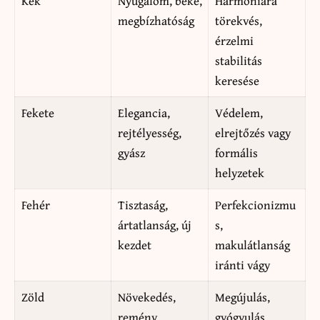
Kék
Nyugalom, béke,
Harmóniára
megbízhatóság
törekvés,
érzelmi
stabilitás
keresése
Fekete
Elegancia,
Védelem,
rejtélyesség,
elrejtőzés vagy
gyász
formális
helyzetek
Fehér
Tisztaság,
Perfekcionizmu
ártatlanság, új
s,
kezdet
makulátlanság
iránti vágy
Zöld
Növekedés,
Megújulás,
remény,
gyógyulás,