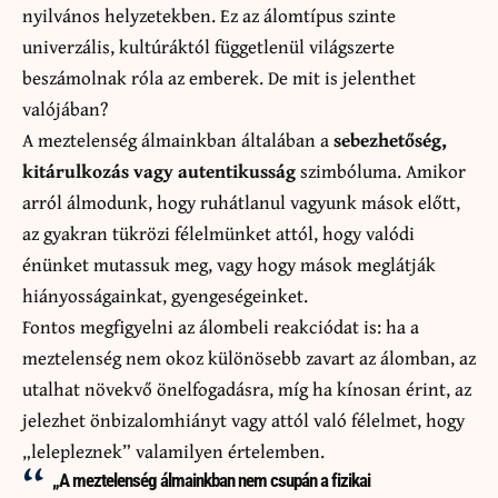
nyilvános helyzetekben. Ez az álomtípus szinte
univerzális, kultúráktól függetlenül világszerte
beszámolnak róla az emberek. De mit is jelenthet
valójában?
A
meztelenség álmainkban
általában a
sebezhetőség,
kitárulkozás vagy autentikusság
szimbóluma. Amikor
arról álmodunk, hogy ruhátlanul vagyunk mások előtt,
az gyakran tükrözi félelmünket attól, hogy valódi
énünket mutassuk meg, vagy hogy mások meglátják
hiányosságainkat, gyengeségeinket.
Fontos megfigyelni az álombeli reakciódat is: ha a
meztelenség nem okoz különösebb zavart az álomban, az
utalhat növekvő önelfogadásra, míg ha kínosan érint, az
jelezhet önbizalomhiányt vagy attól való félelmet, hogy
„lelepleznek” valamilyen értelemben.
„A meztelenség álmainkban nem csupán a fizikai