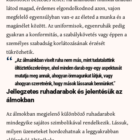
látod magad, érdemes elgondolkodnod azon, vajon
megfelelő egyensúlyban van-e az életed a munka és a
magánélet között. Az uniformisok, egyenruhák pedig
gyakran a konformitás, a szabálykövetés vagy éppen a
személyes szabadság korlátozásának érzését
tükrözhetik.
„Az álmainkban viselt ruha nem más, mint tudatalattink
öltöztetőszekrénye, ahol minden darab egy-egy aspektusát
mutatja meg annak, ahogyan önmagunkat látjuk, vagy
ahogyan szeretnénk, hogy mások lássanak bennünket.”
Jellegzetes ruhadarabok és jelentésük az
álmokban
Az álmokban megjelenő különböző ruhadarabok
mindegyike sajátos szimbolikával rendelkezik. Lássuk,
milyen üzeneteket hordozhatnak a leggyakrabban
előforduló öltözékek: