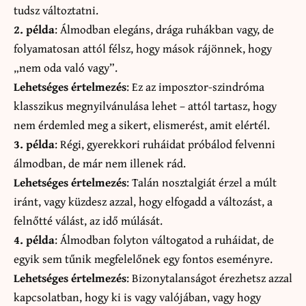
tudsz változtatni.
2. példa
: Álmodban elegáns, drága ruhákban vagy, de
folyamatosan attól félsz, hogy mások rájönnek, hogy
„nem oda való vagy”.
Lehetséges értelmezés
: Ez az imposztor-szindróma
klasszikus megnyilvánulása lehet – attól tartasz, hogy
nem érdemled meg a sikert, elismerést, amit elértél.
3. példa
: Régi, gyerekkori ruháidat próbálod felvenni
álmodban, de már nem illenek rád.
Lehetséges értelmezés
: Talán nosztalgiát érzel a múlt
iránt, vagy küzdesz azzal, hogy elfogadd a változást, a
felnőtté válást, az idő múlását.
4. példa
: Álmodban folyton váltogatod a ruháidat, de
egyik sem tűnik megfelelőnek egy fontos eseményre.
Lehetséges értelmezés
: Bizonytalanságot érezhetsz azzal
kapcsolatban, hogy ki is vagy valójában, vagy hogy