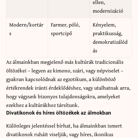
ellen,
modernizáció
Modern/kortár
Farmer, póló,
Kényelem,
s
sportcipő
praktikusság,
demokratizálód
ás
Az álmainkban megjelenő más kultúrák tradicionális
öltözékei – legyen az kimono, szári, vagy népviselet –
gyakran kapcsolódnak az egzotikum, a különböző
értékrendek iránti érdeklődéshez, vagy utalhatnak arra,
hogy vágyunk bizonyos tulajdonságokra, amelyeket
ezekhez a kultúrákhoz társítunk.
Divatikonok és híres öltözékek az álmokban
Különleges jelentéssel bírhat, ha álmainkban ismert
divatikonok ruháit viseljük, vagy híres, ikonikus