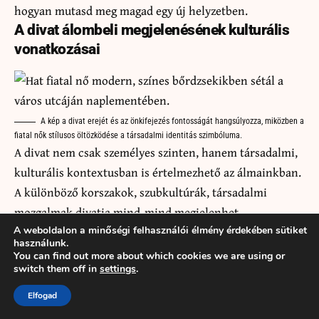
hogyan mutasd meg magad egy új helyzetben.
A divat álombeli megjelenésének kulturális
vonatkozásai
A kép a divat erejét és az önkifejezés fontosságát hangsúlyozza, miközben a
fiatal nők stílusos öltözködése a társadalmi identitás szimbóluma.
A divat nem csak személyes szinten, hanem társadalmi,
kulturális kontextusban is értelmezhető az álmainkban.
A különböző korszakok, szubkultúrák, társadalmi
mozgalmak divatja mind-mind megjelenhet
álmainkban, és ezek tágabb jelentéstartalommal
A weboldalon a minőségi felhasználói élmény érdekében sütiket
használunk.
bírhatnak.
You can find out more about which cookies we are using or
switch them off in
settings
.
A vintage vagy retró ruhadarabok megjelenése
álmainkban kapcsolódhat a nosztalgiához, a múlt
Elfogad
értékeihez való vonzódáshoz, vagy éppen ahhoz, hogy