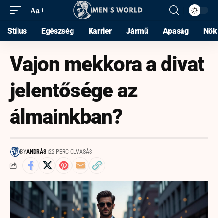
Aa
Stílus
Egészség
Karrier
Jármű
Apaság
Nők
Vajon mekkora a divat
jelentősége az
álmainkban?
BY
ANDRÁS
22 PERC OLVASÁS