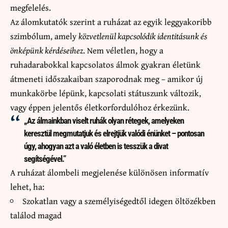
megfelelés.
Az álomkutatók szerint a ruházat az egyik leggyakoribb
szimbólum, amely
közvetlenül kapcsolódik identitásunk és
önképünk kérdéseihez
. Nem véletlen, hogy a
ruhadarabokkal kapcsolatos álmok gyakran életünk
átmeneti időszakaiban szaporodnak meg – amikor új
munkakörbe lépünk, kapcsolati státuszunk változik,
vagy éppen jelentős életkorfordulóhoz érkezünk.
„Az álmainkban viselt ruhák olyan rétegek, amelyeken
keresztül megmutatjuk és elrejtjük valódi énünket – pontosan
úgy, ahogyan azt a való életben is tesszük a divat
segítségével.”
A ruházat álombeli megjelenése különösen informatív
lehet, ha:
Szokatlan vagy a személyiségedtől idegen öltözékben
találod magad