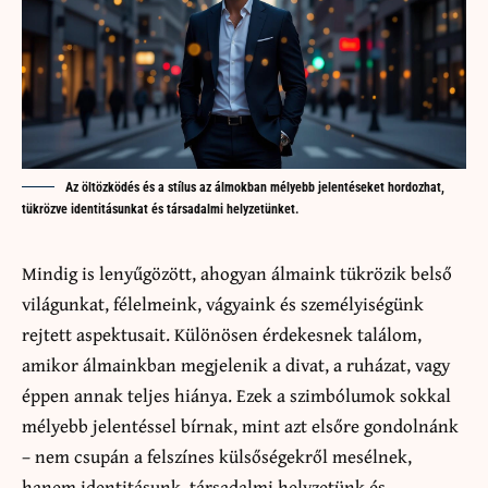
Az öltözködés és a stílus az álmokban mélyebb jelentéseket hordozhat,
tükrözve identitásunkat és társadalmi helyzetünket.
Mindig is lenyűgözött, ahogyan álmaink tükrözik belső
világunkat, félelmeink, vágyaink és személyiségünk
rejtett aspektusait. Különösen érdekesnek találom,
amikor álmainkban megjelenik a divat, a ruházat, vagy
éppen annak teljes hiánya. Ezek a szimbólumok sokkal
mélyebb jelentéssel bírnak, mint azt elsőre gondolnánk
– nem csupán a felszínes külsőségekről mesélnek,
hanem identitásunk, társadalmi helyzetünk és