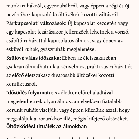
munkaruhákról, egyenruhákról, vagy éppen a régi és új
pozícióhoz kapcsolódó öltözékek közötti váltásról.
Párkapcsolati változások
: Új kapcsolat kezdetén vagy
egy kapcsolat lezárásakor jellemzőek lehetnek a vonzó,
csábító ruházattal kapcsolatos álmok, vagy éppen az
esküvői ruhák, gyászruhák megjelenése.
Szülővé válás időszaka
: Ebben az életszakaszban
gyakran álmodhatunk a kényelmes, praktikus ruházat és
az előző életszakasz divatosabb öltözékei közötti
konfliktusról.
Idősödés folyamata
: Az életkor előrehaladtával
megjelenhetnek olyan álmok, amelyekben fiatalabb
korunk ruháit viseljük, vagy éppen küzdünk azzal, hogy
megtaláljuk a korunkhoz illő, mégis kifejező öltözéket.
Öltözködési rituálék az álmokban