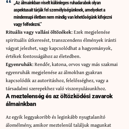
„Az álmainkban viselt különleges ruhadarabok olyan
aspektusait tárják fel személyiségünknek, amelyeket a
mindennapi életben nem mindig van lehetőségünk kifejezni
vagy felfedezni.”
Rituális vagy vallási öltözékek
: Ezek megjelenése
spirituális útkeresést, transzcendens élmények iránti
vágyat jelezhet, vagy kapcsolódhat a hagyományok,
értékek fontosságához az életedben.
Egyenruhák
: Rendőr, katona, orvos vagy más szakmai
egyenruhák megjelenése az álmokban gyakran
kapcsolódik az autoritáshoz, felelősséghez, vagy a
társadalmi szerepekhez való viszonyulásunkhoz.
A meztelenség és az öltözködési zavarok
álmainkban
Az egyik leggyakoribb és leginkább nyugtalanító
álomélmény, amikor meztelenül találjuk magunkat