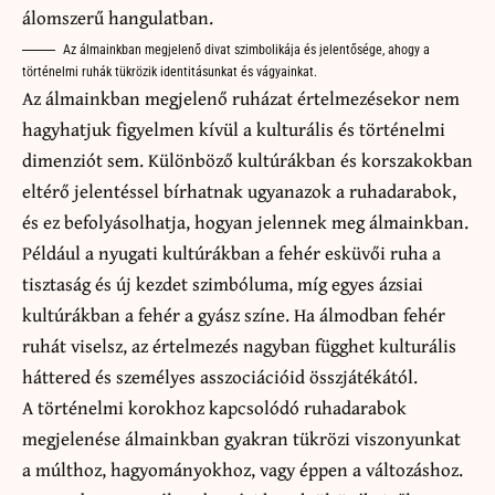
Az álmainkban megjelenő divat szimbolikája és jelentősége, ahogy a
történelmi ruhák tükrözik identitásunkat és vágyainkat.
Az álmainkban megjelenő ruházat értelmezésekor nem
hagyhatjuk figyelmen kívül a kulturális és történelmi
dimenziót sem. Különböző kultúrákban és korszakokban
eltérő jelentéssel bírhatnak ugyanazok a ruhadarabok,
és ez befolyásolhatja, hogyan jelennek meg álmainkban.
Például a nyugati kultúrákban a fehér esküvői ruha a
tisztaság és új kezdet szimbóluma, míg egyes ázsiai
kultúrákban a fehér a gyász színe. Ha álmodban fehér
ruhát viselsz, az értelmezés nagyban függhet kulturális
háttered és személyes asszociációid összjátékától.
A történelmi korokhoz kapcsolódó ruhadarabok
megjelenése álmainkban gyakran tükrözi viszonyunkat
a múlthoz, hagyományokhoz, vagy éppen a változáshoz.