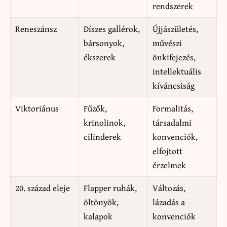
rendszerek
Reneszánsz
Díszes gallérok,
Újjászületés,
bársonyok,
művészi
ékszerek
önkifejezés,
intellektuális
kíváncsiság
Viktoriánus
Fűzők,
Formalitás,
krinolinok,
társadalmi
cilinderek
konvenciók,
elfojtott
érzelmek
20. század eleje
Flapper ruhák,
Változás,
öltönyök,
lázadás a
kalapok
konvenciók