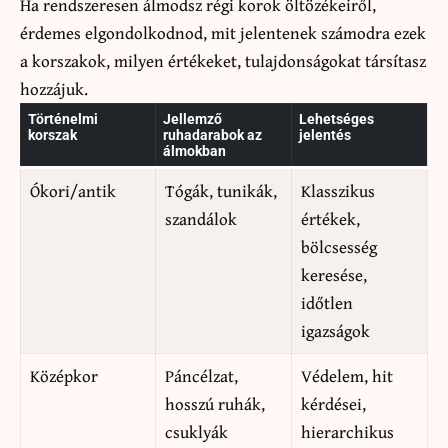
Ha rendszeresen álmodsz régi korok öltözékeiről,
érdemes elgondolkodnod, mit jelentenek számodra ezek
a korszakok, milyen értékeket, tulajdonságokat társítasz
hozzájuk.
Történelmi
Jellemző
Lehetséges
korszak
ruhadarabok az
jelentés
álmokban
Ókori/antik
Tógák, tunikák,
Klasszikus
szandálok
értékek,
bölcsesség
keresése,
időtlen
igazságok
Középkor
Páncélzat,
Védelem, hit
hosszú ruhák,
kérdései,
csuklyák
hierarchikus