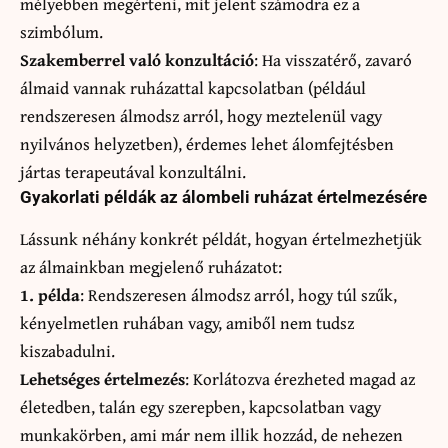
mélyebben megérteni, mit jelent számodra ez a
szimbólum.
Szakemberrel való konzultáció
: Ha visszatérő, zavaró
álmaid vannak ruházattal kapcsolatban (például
rendszeresen álmodsz arról, hogy meztelenül vagy
nyilvános helyzetben), érdemes lehet álomfejtésben
jártas terapeutával konzultálni.
Gyakorlati példák az álombeli ruházat értelmezésére
Lássunk néhány konkrét példát, hogyan értelmezhetjük
az álmainkban megjelenő ruházatot:
1. példa
: Rendszeresen álmodsz arról, hogy túl szűk,
kényelmetlen ruhában vagy, amiből nem tudsz
kiszabadulni.
Lehetséges értelmezés
: Korlátozva érezheted magad az
életedben, talán egy szerepben, kapcsolatban vagy
munkakörben, ami már nem illik hozzád, de nehezen