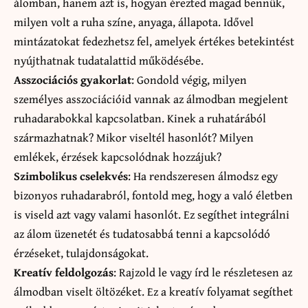
álomban, hanem azt is, hogyan érezted magad bennük,
milyen volt a ruha színe, anyaga, állapota. Idővel
mintázatokat fedezhetsz fel, amelyek értékes betekintést
nyújthatnak tudatalattid működésébe.
Asszociációs gyakorlat
: Gondold végig, milyen
személyes asszociációid vannak az álmodban megjelent
ruhadarabokkal kapcsolatban. Kinek a ruhatárából
származhatnak? Mikor viseltél hasonlót? Milyen
emlékek, érzések kapcsolódnak hozzájuk?
Szimbolikus cselekvés
: Ha rendszeresen álmodsz egy
bizonyos ruhadarabról, fontold meg, hogy a való életben
is viseld azt vagy valami hasonlót. Ez segíthet integrálni
az álom üzenetét és tudatosabbá tenni a kapcsolódó
érzéseket, tulajdonságokat.
Kreatív feldolgozás
: Rajzold le vagy írd le részletesen az
álmodban viselt öltözéket. Ez a kreatív folyamat segíthet