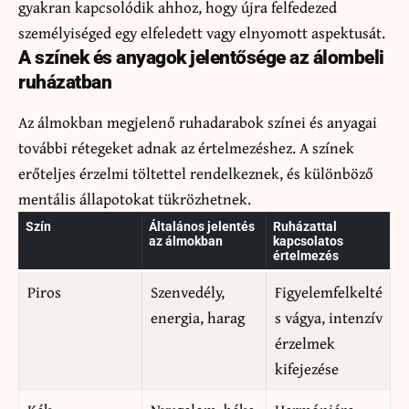
gyakran kapcsolódik ahhoz, hogy újra felfedezed
személyiséged egy elfeledett vagy elnyomott aspektusát.
A színek és anyagok jelentősége az álombeli
ruházatban
Az álmokban megjelenő ruhadarabok színei és anyagai
további rétegeket adnak az értelmezéshez. A színek
erőteljes érzelmi töltettel rendelkeznek, és különböző
mentális állapotokat tükrözhetnek.
Szín
Általános jelentés
Ruházattal
az álmokban
kapcsolatos
értelmezés
Piros
Szenvedély,
Figyelemfelkelté
energia, harag
s vágya, intenzív
érzelmek
kifejezése