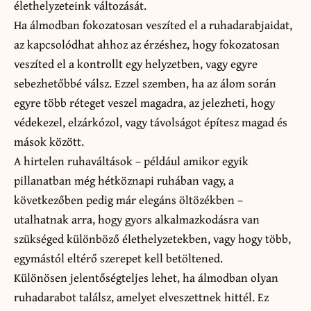
élethelyzeteink változását.
Ha álmodban fokozatosan veszíted el a ruhadarabjaidat,
az kapcsolódhat ahhoz az érzéshez, hogy fokozatosan
veszíted el a kontrollt egy helyzetben, vagy egyre
sebezhetőbbé válsz. Ezzel szemben, ha az álom során
egyre több réteget veszel magadra, az jelezheti, hogy
védekezel, elzárkózol, vagy távolságot építesz magad és
mások között.
A hirtelen ruhaváltások – például amikor egyik
pillanatban még hétköznapi ruhában vagy, a
következőben pedig már elegáns öltözékben –
utalhatnak arra, hogy gyors alkalmazkodásra van
szükséged különböző élethelyzetekben, vagy hogy több,
egymástól eltérő szerepet kell betöltened.
Különösen jelentőségteljes lehet, ha álmodban olyan
ruhadarabot találsz, amelyet elveszettnek hittél. Ez