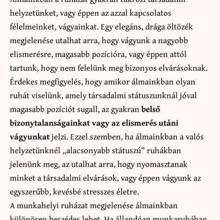
helyzetünket, vagy éppen az azzal kapcsolatos
félelmeinket, vágyainkat. Egy elegáns, drága öltözék
megjelenése utalhat arra, hogy vágyunk a nagyobb
elismerésre, magasabb pozícióra, vagy éppen attól
tartunk, hogy nem felelünk meg bizonyos elvárásoknak.
Érdekes megfigyelés, hogy amikor álmainkban olyan
ruhát viselünk, amely társadalmi státuszunknál jóval
magasabb pozíciót sugall, az gyakran
belső
bizonytalanságainkat vagy az elismerés utáni
vágyunkat
jelzi. Ezzel szemben, ha álmainkban a valós
helyzetünknél „alacsonyabb státuszú” ruhákban
jelenünk meg, az utalhat arra, hogy nyomasztanak
minket a társadalmi elvárások, vagy éppen vágyunk az
egyszerűbb, kevésbé stresszes életre.
A munkahelyi ruházat megjelenése álmainkban
különösen beszédes lehet. Ha állandóan munkaruhában