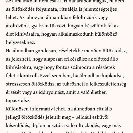
Az álmainkban nem csak a ruhadarabok maguk, hanem
az öltözködés folyamata, rituáléja is jelentőségteljes
lehet. Az, ahogyan álmainkban felöltözünk vagy
átöltözünk, gyakran tükrözi, hogyan készülünk fel az
élet kihívásaira, hogyan alkalmazkodunk különböző
helyzetekhez.
Ha álmodban gondosan, részletekbe menően öltözködsz,
az jelezheti, hogy alaposan felkészülsz az előtted álló
kihívásokra, vagy hogy fontos számodra a részletek
feletti kontroll. Ezzel szemben, ha álmodban kapkodva,
stresszesen öltözködsz, az tükrözheti a felkészületlenség
érzését vagy az időnyomást, amit a való életben
tapasztalsz.
Különösen informatív lehet, ha álmodban rituális
jellegű öltözködés jelenik meg – például esküvői
készülődés, diplomaosztóra való öltözködés, vagy más