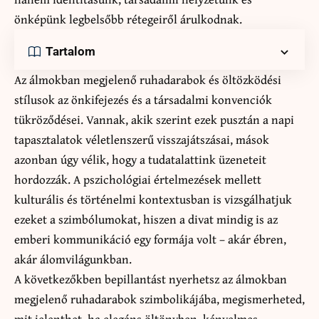
önképünk legbelsőbb rétegeiről árulkodnak.
Tartalom
Az álmokban megjelenő ruhadarabok és öltözködési
stílusok az önkifejezés és a társadalmi konvenciók
tükröződései. Vannak, akik szerint ezek pusztán a napi
tapasztalatok véletlenszerű visszajátszásai, mások
azonban úgy vélik, hogy a tudatalattink üzeneteit
hordozzák. A pszichológiai értelmezések mellett
kulturális és történelmi kontextusban is vizsgálhatjuk
ezeket a szimbólumokat, hiszen a divat mindig is az
emberi kommunikáció egy formája volt – akár ébren,
akár álomvilágunkban.
A következőkben bepillantást nyerhetsz az álmokban
megjelenő ruhadarabok szimbolikájába, megismerheted,
mit jelenthet, ha
elegáns öltönyben
, kényelmes