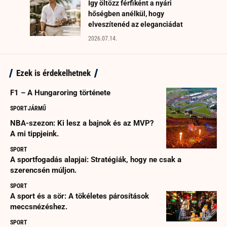
Így öltözz férfiként a nyári
hőségben anélkül, hogy
elveszítenéd az eleganciádat
2026.07.14.
Ezek is érdekelhetnek
F1 – A Hungaroring története
SPORT
JÁRMŰ
NBA-szezon: Ki lesz a bajnok és az MVP?
A mi tippjeink.
SPORT
A sportfogadás alapjai: Stratégiák, hogy ne csak a
szerencsén múljon.
SPORT
A sport és a sör: A tökéletes párosítások
meccsnézéshez.
SPORT