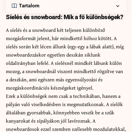
Tartalom
Síelés és snowboard: Mik a fő különbségek?
A síelés és a snowboard két teljesen különböző
mozgásformát jelent, bár mindkettő hóhoz kötött. A
síelés során két lécen állunk (egy-egy a lábak alatt), míg
snowboardozáskor egyetlen deszkán siklunk
oldalirányban lefelé. A síelésnél mindkét lábunk külön
mozog, a snowboardnál viszont mindkettő rögzítve van
a deszkán, ami egészen más egyensúlyozási és
mozgáskoordinációs készségeket igényel.
Ezek a különbségek nem csak a technikában, hanem a
pályán való viselkedésben is megmutatkoznak. A síelők
általában gyorsabbak, könnyebben veszik be a szűk
kanyarokat és sípályákon jól lavíroznak. A
snowboardosok ezzel szemben szélesebb mozdulatokkal,