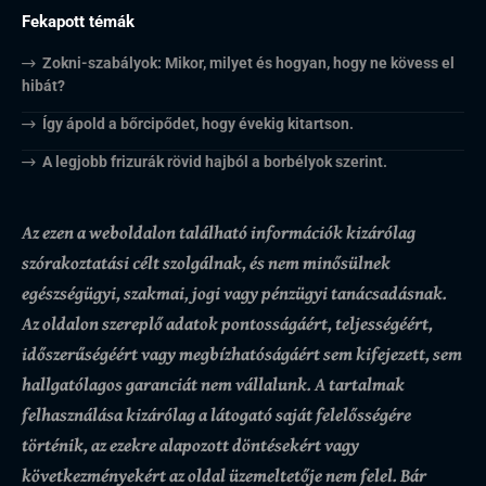
Fekapott témák
Zokni-szabályok: Mikor, milyet és hogyan, hogy ne kövess el
hibát?
Így ápold a bőrcipődet, hogy évekig kitartson.
A legjobb frizurák rövid hajból a borbélyok szerint.
Az ezen a weboldalon található információk kizárólag
szórakoztatási célt szolgálnak, és nem minősülnek
egészségügyi, szakmai, jogi vagy pénzügyi tanácsadásnak.
Az oldalon szereplő adatok pontosságáért, teljességéért,
időszerűségéért vagy megbízhatóságáért sem kifejezett, sem
hallgatólagos garanciát nem vállalunk.
A tartalmak
felhasználása kizárólag a látogató saját felelősségére
történik, az ezekre alapozott döntésekért vagy
következményekért az oldal üzemeltetője nem felel. Bár