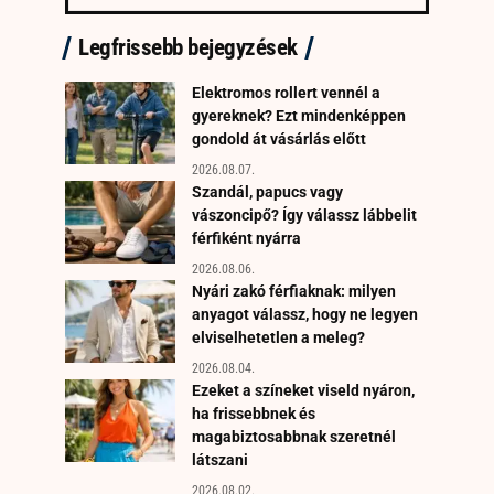
Legfrissebb bejegyzések
Elektromos rollert vennél a
gyereknek? Ezt mindenképpen
gondold át vásárlás előtt
2026.08.07.
Szandál, papucs vagy
vászoncipő? Így válassz lábbelit
férfiként nyárra
2026.08.06.
Nyári zakó férfiaknak: milyen
anyagot válassz, hogy ne legyen
elviselhetetlen a meleg?
2026.08.04.
Ezeket a színeket viseld nyáron,
ha frissebbnek és
magabiztosabbnak szeretnél
látszani
2026.08.02.