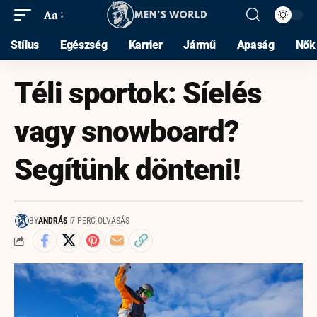
Aa
Stílus
Egészség
Karrier
Jármű
Apaság
Nők
Téli sportok: Síelés
vagy snowboard?
Segítünk dönteni!
BY
ANDRÁS
7 PERC OLVASÁS