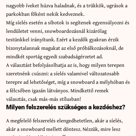
nagyobb íveket húzva haladnak, és a trükkök, ugrások a
parkokban főként nekik kedveznek.
Míg síelés esetén a síbotok is segítenek egyensúlyozni és
lendületet venni, snowboardozásnál kizárólag
testünkkel irányítunk. Ezért a kezdők gyakran érzik
bizonytalannak magukat az első próbálkozásoknál, de
mindkét sportág egyedi szabadságérzetet ad.
A választást befolyásolhatja az is, hogy milyen terepen
szeretnénk csúszni: a síelés valamivel változatosabb
terepre ad lehetőséget, míg a snowboard a mélyhóban és
a félcsőben igazán látványos. Mindkettő remek
választás, csak más-más stílusban!
Milyen felszerelés szükséges a kezdéshez?
A megfelelő felszerelés elengedhetetlen, akár a síelés,
akár a snowboard mellett döntesz. Nézzük, mire lesz