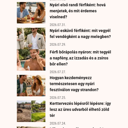
Nyári első randi férfiként: hová
menjetek, és mit érdemes
viselned?
2026.07.31.
Nyári esküvő férfiként: mit vegyél
fel vendégként a nagy melegben?
2026.07.29.
Férfi bőrápolás nyáron: mit tegyél
a napfény, az izzadás és a zsíros
bőr ellen?
2026.07.27.
Hogyan kezdeményezz
természetesen egy nyári
fesztiválon vagy strandon?
2026.07.25.
Kerttervezés lépésről lépésre: így
lesz az üres udvarból élhető zöld
tér
2026.07.24.