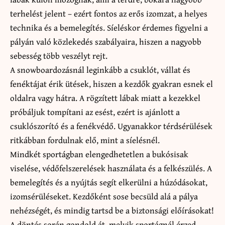
terhelést jelent – ezért fontos az erős izomzat, a helyes
technika és a bemelegítés. Síeléskor érdemes figyelni a
pályán való közlekedés szabályaira, hiszen a nagyobb
sebesség több veszélyt rejt.
A snowboardozásnál leginkább a csuklót, vállat és
fenéktájat érik ütések, hiszen a kezdők gyakran esnek el
oldalra vagy hátra. A rögzített lábak miatt a kezekkel
próbáljuk tompítani az esést, ezért is ajánlott a
csuklószorító és a fenékvédő. Ugyanakkor térdsérülések
ritkábban fordulnak elő, mint a síelésnél.
Mindkét sportágban elengedhetetlen a bukósisak
viselése, védőfelszerelések használata és a felkészülés. A
bemelegítés és a nyújtás segít elkerülni a húzódásokat,
izomsérüléseket. Kezdőként sose becsüld alá a pálya
nehézségét, és mindig tartsd be a biztonsági előírásokat!
A döntés során gondold át, melyik sportágnál érzed