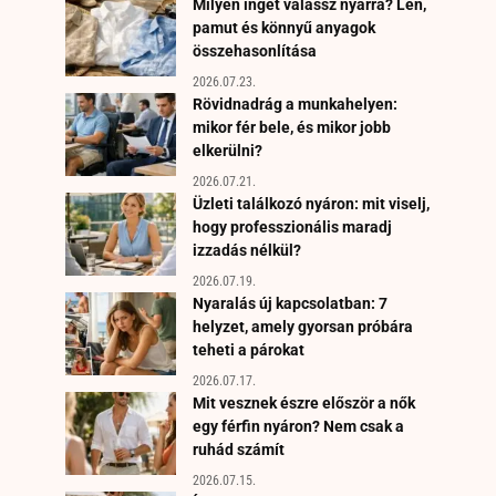
Milyen inget válassz nyárra? Len,
pamut és könnyű anyagok
összehasonlítása
2026.07.23.
Rövidnadrág a munkahelyen:
mikor fér bele, és mikor jobb
elkerülni?
2026.07.21.
Üzleti találkozó nyáron: mit viselj,
hogy professzionális maradj
izzadás nélkül?
2026.07.19.
Nyaralás új kapcsolatban: 7
helyzet, amely gyorsan próbára
teheti a párokat
2026.07.17.
Mit vesznek észre először a nők
egy férfin nyáron? Nem csak a
ruhád számít
2026.07.15.