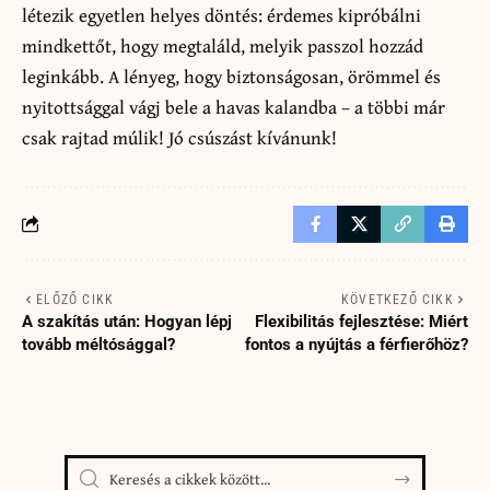
létezik egyetlen helyes döntés: érdemes kipróbálni
mindkettőt, hogy megtaláld, melyik passzol hozzád
leginkább. A lényeg, hogy biztonságosan, örömmel és
nyitottsággal vágj bele a havas kalandba – a többi már
csak rajtad múlik! Jó csúszást kívánunk!
ELŐZŐ CIKK
KÖVETKEZŐ CIKK
A szakítás után: Hogyan lépj
Flexibilitás fejlesztése: Miért
tovább méltósággal?
fontos a nyújtás a férfierőhöz?