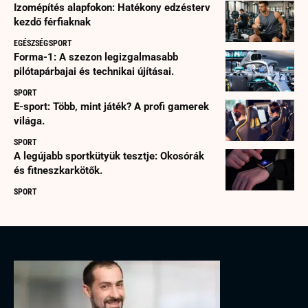
Izomépítés alapfokon: Hatékony edzésterv
kezdő férfiaknak
EGÉSZSÉG
SPORT
Forma-1: A szezon legizgalmasabb
pilótapárbajai és technikai újításai.
SPORT
E-sport: Több, mint játék? A profi gamerek
világa.
SPORT
A legújabb sportkütyük tesztje: Okosórák
és fitneszkarkötők.
SPORT