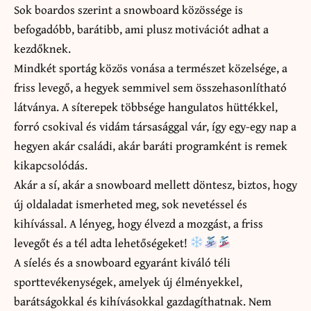
Sok boardos szerint a snowboard közössége is
befogadóbb, barátibb, ami plusz motivációt adhat a
kezdőknek.
Mindkét sportág közös vonása a természet közelsége, a
friss levegő, a hegyek semmivel sem összehasonlítható
látványa. A síterepek többsége hangulatos hüttékkel,
forró csokival és vidám társasággal vár, így egy-egy nap a
hegyen akár családi, akár baráti programként is remek
kikapcsolódás.
Akár a sí, akár a snowboard mellett döntesz, biztos, hogy
új oldaladat ismerheted meg, sok nevetéssel és
kihívással. A lényeg, hogy élvezd a mozgást, a friss
levegőt és a tél adta lehetőségeket!
A síelés és a snowboard egyaránt kiváló téli
sporttevékenységek, amelyek új élményekkel,
barátságokkal és kihívásokkal gazdagíthatnak. Nem