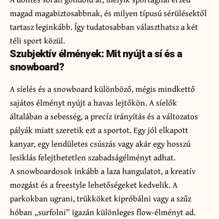
magad magabiztosabbnak, és milyen típusú sérülésektől
tartasz leginkább. Így tudatosabban választhatsz a két
téli sport közül.
Szubjektív élmények: Mit nyújt a sí és a
snowboard?
A síelés és a snowboard különböző, mégis mindkettő
sajátos élményt nyújt a havas lejtőkön. A síelők
általában a sebesség, a precíz irányítás és a változatos
pályák miatt szeretik ezt a sportot. Egy jól elkapott
kanyar, egy lendületes csúszás vagy akár egy hosszú
lesiklás felejthetetlen szabadságélményt adhat.
A snowboardosok inkább a laza hangulatot, a kreatív
mozgást és a freestyle lehetőségeket kedvelik. A
parkokban ugrani, trükköket kipróbálni vagy a szűz
hóban „surfolni” igazán különleges flow-élményt ad.