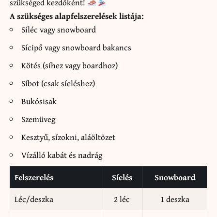
szükséged kezdőként!
A szükséges alapfelszerelések listája:
Síléc vagy snowboard
Sícipő vagy snowboard bakancs
Kötés (síhez vagy boardhoz)
Síbot (csak síeléshez)
Bukósisak
Szemüveg
Kesztyű, sízokni, aláöltözet
Vízálló kabát és nadrág
Felszerelés
Síelés
Snowboard
Léc/deszka
2 léc
1 deszka