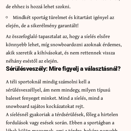
de ehhez is hozzá lehet szokni.
Mindkét sportág türelmet és kitartást igényel az
elején, de a sikerélmény garantált!
Az összefoglaló tapasztalat az, hogy a síelés elsőre
könnyebb lehet, míg snowboardozni azoknak érdemes,
akik szeretik a kihívásokat, és nem rettennek vissza
néhány eséstől az elején.
Sérülésveszély: Mire figyelj a választásnál?
A téli sportoknál mindig számolni kell a
sérülésveszéllyel, ám nem mindegy, milyen típusú
baleset fenyeget minket. Mind a síelés, mind a
snowboard sajátos kockázatokat rejt.
A síelésnél gyakoriak a térdsérülések, főleg a hirtelen
fordulások vagy esések során. Ebben a sportágban a
lábak külön mozognak, ami a térdre, bokára nagyobb