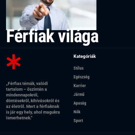
Férfiak világa
Kategóriák
Stílus
Egészség
„Férfias témák, valódi
Karrier
tartalom – őszintén a
Jármű
mindennapokról,
döntésekről, kihívásokról és
Apaság
az életről. Mert a férfiaknak
Nők
is jár egy hely, ahol magukra
ismerhetnek.”
Sport