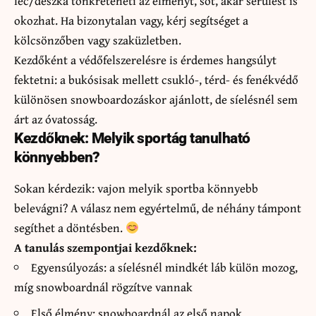
léc/deszka tönkreteheti az élményt, sőt, akár sérülést is
okozhat. Ha bizonytalan vagy, kérj segítséget a
kölcsönzőben vagy szaküzletben.
Kezdőként a védőfelszerelésre is érdemes hangsúlyt
fektetni: a bukósisak mellett csukló-, térd- és fenékvédő
különösen snowboardozáskor ajánlott, de síelésnél sem
árt az óvatosság.
Kezdőknek: Melyik sportág tanulható
könnyebben?
Sokan kérdezik: vajon melyik sportba könnyebb
belevágni? A válasz nem egyértelmű, de néhány támpont
segíthet a döntésben.
A tanulás szempontjai kezdőknek:
Egyensúlyozás: a síelésnél mindkét láb külön mozog,
míg snowboardnál rögzítve vannak
Első élmény: snowboardnál az első napok