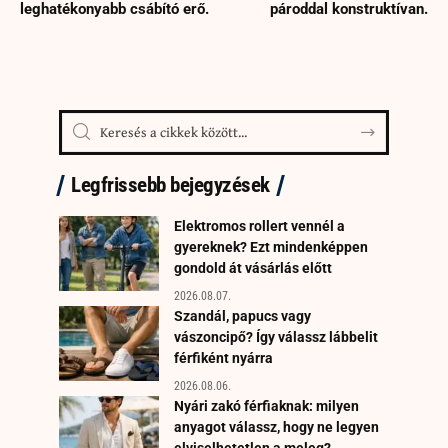
leghatékonyabb csábító erő.
pároddal konstruktívan.
Legfrissebb bejegyzések
Elektromos rollert vennél a
gyereknek? Ezt mindenképpen
gondold át vásárlás előtt
2026.08.07.
Szandál, papucs vagy
vászoncipő? Így válassz lábbelit
férfiként nyárra
2026.08.06.
Nyári zakó férfiaknak: milyen
anyagot válassz, hogy ne legyen
elviselhetetlen a meleg?