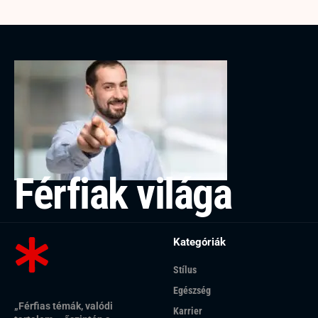
Férfiak világa
Kategóriák
Stílus
Egészség
„Férfias témák, valódi
Karrier