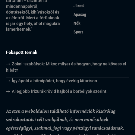
tartalom – őszintén a
Jármű
mindennapokról,
döntésekről, kihívásokról és
Apaság
az életről. Mert a férfiaknak
Nők
is jár egy hely, ahol magukra
ismerhetnek.”
Sport
Fekapott témák
Zokni-szabályok: Mikor, milyet és hogyan, hogy ne kövess el
hibát?
Így ápold a bőrcipődet, hogy évekig kitartson.
A legjobb frizurák rövid hajból a borbélyok szerint.
Az ezen a weboldalon található információk kizárólag
szórakoztatási célt szolgálnak, és nem minősülnek
egészségügyi, szakmai, jogi vagy pénzügyi tanácsadásnak.