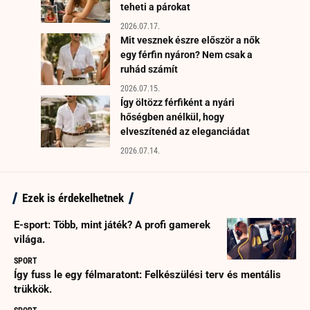
teheti a párokat
2026.07.17.
Mit vesznek észre először a nők
egy férfin nyáron? Nem csak a
ruhád számít
2026.07.15.
Így öltözz férfiként a nyári
hőségben anélkül, hogy
elveszítenéd az eleganciádat
2026.07.14.
Ezek is érdekelhetnek
E-sport: Több, mint játék? A profi gamerek
világa.
SPORT
Így fuss le egy félmaratont: Felkészülési terv és mentális
trükkök.