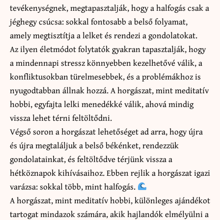
tevékenységnek, megtapasztalják, hogy a halfogás csak a
jéghegy csúcsa: sokkal fontosabb a belső folyamat,
amely megtisztítja a lelket és rendezi a gondolatokat.
Az ilyen életmódot folytatók gyakran tapasztalják, hogy
a mindennapi stressz könnyebben kezelhetővé válik, a
konfliktusokban türelmesebbek, és a problémákhoz is
nyugodtabban állnak hozzá. A horgászat, mint meditatív
hobbi, egyfajta lelki menedékké válik, ahová mindig
vissza lehet térni feltöltődni.
Végső soron a horgászat lehetőséget ad arra, hogy újra
és újra megtaláljuk a belső békénket, rendezzük
gondolatainkat, és feltöltődve térjünk vissza a
hétköznapok kihívásaihoz. Ebben rejlik a horgászat igazi
varázsa: sokkal több, mint halfogás.
A horgászat, mint meditatív hobbi, különleges ajándékot
tartogat mindazok számára, akik hajlandók elmélyülni a