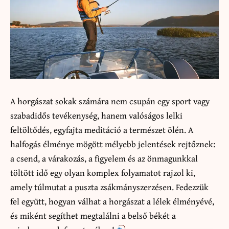
A horgászat sokak számára nem csupán egy sport vagy
szabadidős tevékenység, hanem valóságos lelki
feltöltődés, egyfajta meditáció a természet ölén. A
halfogás élménye mögött mélyebb jelentések rejtőznek:
a csend, a várakozás, a figyelem és az önmagunkkal
töltött idő egy olyan komplex folyamatot rajzol ki,
amely túlmutat a puszta zsákmányszerzésen. Fedezzük
fel együtt, hogyan válhat a horgászat a lélek élményévé,
és miként segíthet megtalálni a belső békét a