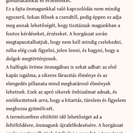
gondolatainkat és érzéseinket.
Ez a fajta önmagunkkal való kapcsolódás nem mindig
egyszerű. Sokan félnek a csendtől, pedig éppen ez adja
meg annak lehetőségét, hogy tisztázzuk magunkban a
fontos kérdéseket, érzéseket. A horgászat során
megtapasztalhatjuk, hogy nem kell mindig cselekedni,
néha elég csak figyelni, jelen lenni, és hagyni, hogy a
dolgok megtörténjenek.
A halfogás öröme önmagában is sokat adhat: az első
kapás izgalma, a sikeres fárasztás élménye és az
elengedés pillanata mind meghatározó élmények
lehetnek. Ezek az apró sikerek önbizalmat adnak, és
emlékeztetnek arra, hogy a kitartás, türelem és figyelem
meghozza gyümölcsét.
A természetben eltöltött idő lehetőséget ad a
feltöltődésre, önmagunk újrafelfedezésére. A horgászat