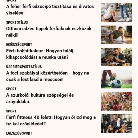
SPORT
A fehér férfi edzőcipő tisztítása és divatos
viselése
SPORT
STÍLUS
Otthoni edzés tippek férfiaknak eszközök
nélkül
EGÉSZSÉG
SPORT
Férfi hobbi-kalauz: Hogyan találj
kikapcsolódást a munka után?
KARRIER
SPORT
STÍLUS
A foci szabályai közérthetően – hogy ne
csak a lest lásd a meccsen!
SPORT
A szurkolói kultúra szépségei és
árnyoldalai.
SPORT
Férfi fittness 40 felett: Hogyan őrizd meg a
fizikai erőnlétedet?
EGÉSZSÉG
SPORT