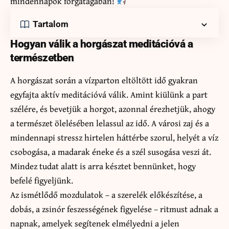
mindennapok forgatagában!
Tartalom
Hogyan válik a horgászat meditációvá a
természetben
A horgászat során a vízparton eltöltött idő gyakran
egyfajta aktív meditációvá válik. Amint kiülünk a part
szélére, és bevetjük a horgot, azonnal érezhetjük, ahogy
a természet ölelésében lelassul az idő. A városi zaj és a
mindennapi stressz hirtelen háttérbe szorul, helyét a víz
csobogása, a madarak éneke és a szél susogása veszi át.
Mindez tudat alatt is arra késztet bennünket, hogy
befelé figyeljünk.
Az ismétlődő mozdulatok – a szerelék előkészítése, a
dobás, a zsinór feszességének figyelése – ritmust adnak a
napnak, amelyek segítenek elmélyedni a jelen