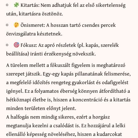
Kitartás: Nem adhatjuk fel az első sikertelenség
után, kitartásra ösztönöz.
Önismeret: A hosszan tartó csendes percek
önvizsgálatra késztetnek.
Fókusz: Az apró részletek (pl. kapás, szerelék
beállítása) iránti érzékenység növekszik.
A türelem mellett a fókuszált figyelem is meghatározó
szerepet játszik. Egy-egy kapás pillanatának felismerése,
a megfelelő időzítés rengeteg gyakorlást és odafigyelést
igényel. Ez a folyamatos éberség könnyen átfordítható a
hétköznapi életbe is, hiszen a koncentráció és a kitartás
minden területen előnyt jelent.
A halfogás nem mindig sikeres, ezért a horgász
megtanulja kezelni a csalódást is. Ez hozzájárul a lelki
ellenálló képesség növeléséhez, hiszen a kudarcokat