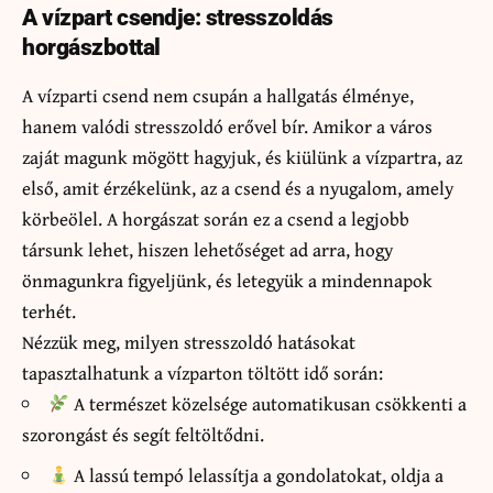
A vízpart csendje: stresszoldás
horgászbottal
A vízparti csend nem csupán a hallgatás élménye,
hanem valódi stresszoldó erővel bír. Amikor a város
zaját magunk mögött hagyjuk, és kiülünk a vízpartra, az
első, amit érzékelünk, az a csend és a nyugalom, amely
körbeölel. A horgászat során ez a csend a legjobb
társunk lehet, hiszen lehetőséget ad arra, hogy
önmagunkra figyeljünk, és letegyük a mindennapok
terhét.
Nézzük meg, milyen stresszoldó hatásokat
tapasztalhatunk a vízparton töltött idő során:
A természet közelsége automatikusan csökkenti a
szorongást és segít feltöltődni.
A lassú tempó lelassítja a gondolatokat, oldja a