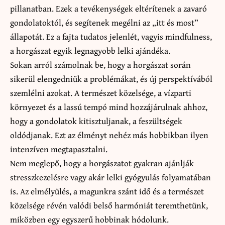
pillanatban. Ezek a tevékenységek eltérítenek a zavaró
gondolatoktól, és segítenek megélni az „itt és most”
állapotát. Ez a fajta tudatos jelenlét, vagyis mindfulness,
a horgászat egyik legnagyobb lelki ajándéka.
Sokan arról számolnak be, hogy a horgászat során
sikerül elengedniük a problémákat, és új perspektívából
szemlélni azokat. A természet közelsége, a vízparti
környezet és a lassú tempó mind hozzájárulnak ahhoz,
hogy a gondolatok kitisztuljanak, a feszültségek
oldódjanak. Ezt az élményt nehéz más hobbikban ilyen
intenzíven megtapasztalni.
Nem meglepő, hogy a horgászatot gyakran ajánlják
stresszkezelésre vagy akár lelki gyógyulás folyamatában
is. Az elmélyülés, a magunkra szánt idő és a természet
közelsége révén valódi belső harmóniát teremthetünk,
miközben egy egyszerű hobbinak hódolunk.