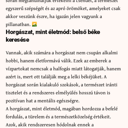
során megtanulhatjuk értékelni a csendet, a természet
egyszerű szépségét és az apró örömöket, amelyeket csak
akkor veszünk észre, ha igazán jelen vagyunk a
pillanatban.
Horgászat, mint életmód: belső béke
keresése
Vannak, akik számára a horgászat nem csupán alkalmi
hobbi, hanem életformává válik. Ezek az emberek a
vízpartokat nemcsak a halfogás miatt látogatják, hanem
azért is, mert ott találják meg a lelki békéjüket. A
horgászat során kialakuló szokások, a természet iránti
tisztelet és a rendszeres elmélyülés hosszú távon is
pozitívan hat a mentális egészségre.
A horgászat, mint életmód, magában hordozza a befelé
fordulás, a türelem és a természetközelség értékeit.
Azok, akik rendszeresen hódolnak ennek a