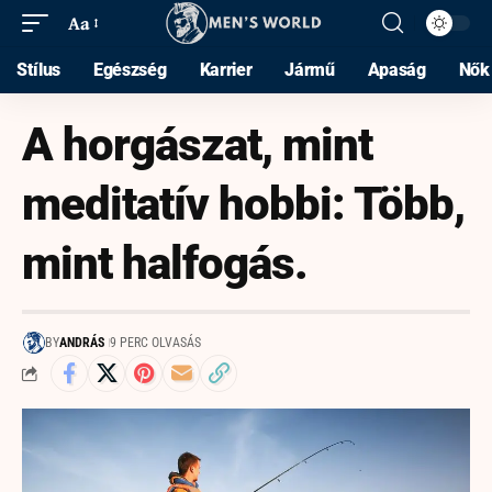
Aa
Stílus
Egészség
Karrier
Jármű
Apaság
Nők
A horgászat, mint
meditatív hobbi: Több,
mint halfogás.
BY
ANDRÁS
9 PERC OLVASÁS