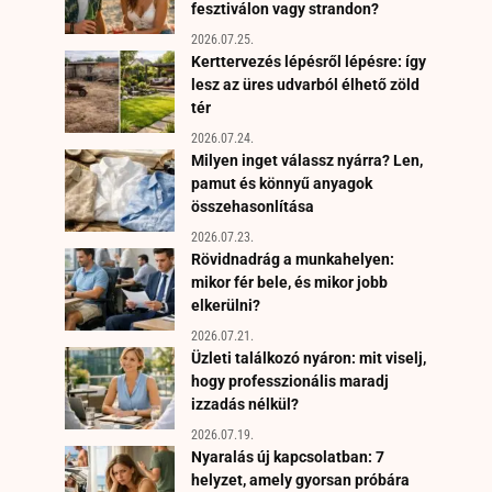
fesztiválon vagy strandon?
2026.07.25.
Kerttervezés lépésről lépésre: így
lesz az üres udvarból élhető zöld
tér
2026.07.24.
Milyen inget válassz nyárra? Len,
pamut és könnyű anyagok
összehasonlítása
2026.07.23.
Rövidnadrág a munkahelyen:
mikor fér bele, és mikor jobb
elkerülni?
2026.07.21.
Üzleti találkozó nyáron: mit viselj,
hogy professzionális maradj
izzadás nélkül?
2026.07.19.
Nyaralás új kapcsolatban: 7
helyzet, amely gyorsan próbára